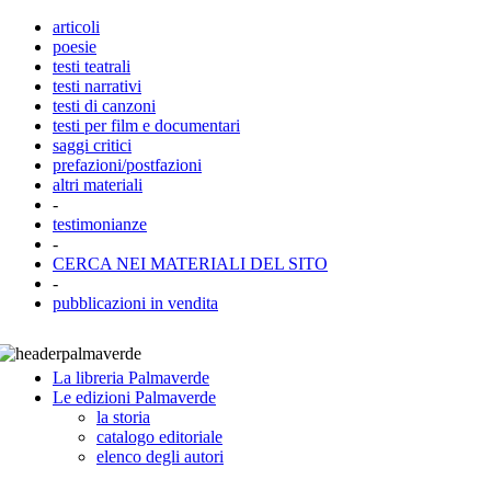
articoli
poesie
testi teatrali
testi narrativi
testi di canzoni
testi per film e documentari
saggi critici
prefazioni/postfazioni
altri materiali
-
testimonianze
-
CERCA NEI MATERIALI DEL SITO
-
pubblicazioni in vendita
La libreria Palmaverde
Le edizioni Palmaverde
la storia
catalogo editoriale
elenco degli autori