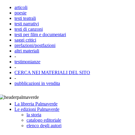
articoli
poesie
testi teatrali
testi narrativi
testi di canzoni
testi per film e documentari
saggi critici
prefazioni/postfazioni
altri materiali
-
testimonianze
-
CERCA NEI MATERIALI DEL SITO
-
pubblicazioni in vendita
La libreria Palmaverde
Le edizioni Palmaverde
la storia
catalogo editoriale
elenco degli autori