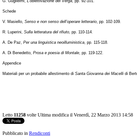
G. Guglielmi,
L’obiettivazione del Verga
, pp. 92-101.
Schede
V. Masiello,
Senso e non senso dell’operare letterario
, pp. 102-109.
R. Luperini,
Sulla letteratura del rifiuto
, pp. 110-114.
A. De Paz,
Per una linguistica neoilluministica
, pp. 115-118.
A. Di Benedetto,
Prosa e poesia di Montale
, pp. 119-122.
Appendice
Materiali per un probabile allestimento di
Santa Giovanna dei Macelli
di Bert
Letto
11258
volte
Ultima modifica il Venerdì, 22 Marzo 2013 14:58
Pubblicato in
Rendiconti