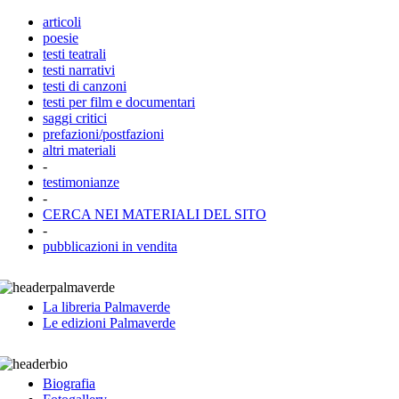
articoli
poesie
testi teatrali
testi narrativi
testi di canzoni
testi per film e documentari
saggi critici
prefazioni/postfazioni
altri materiali
-
testimonianze
-
CERCA NEI MATERIALI DEL SITO
-
pubblicazioni in vendita
La libreria Palmaverde
Le edizioni Palmaverde
Biografia