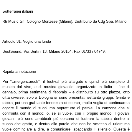
Sotterranei italiani
Rti Music Srl, Cologno Monzese (Milano). Distribuito da Cdg Spa, Milano.
Articolo 31: Voglio una lurida
BestSound, Via Bertini 13, Milano 20154. Fax 01/33 i 04749.
Rapida annotazione
Per “Emergenzarock”, il festival più allargato e quindi più completo di
musica dal vivo, e di musica giovanile, organizzato in Italia – fine di
gennaio, prima settimana di febbraio – e distribuito su otto piazze, otto
città diverse, solo a Bologna si sono presentati settanta gruppi. Grinta e
rabbia, poi una graffiante tenerezza di ricerca; molta voglia di continuare a
coprire il mondo di suoni ma soprattutto di parole. La canzone che si
confronta con il mondo; o, se si vuole, con il proprio mondo. I giovani
giovani, più sono arrabbiati più cercano di lustrare la rabbia dentro al
suono che gratta, e dentro alla parola che non ha smesso di urlare ma
vuole cominciare a dire, a comunicare, spaccando il silenzio. Questa è