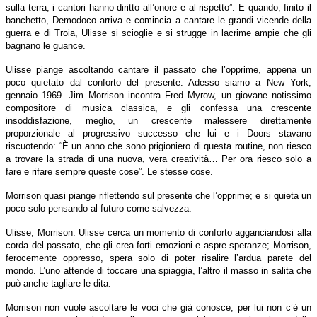
sulla terra, i cantori hanno diritto all’onore e al rispetto”. E quando, finito il
banchetto, Demodoco arriva e comincia a cantare le grandi vicende della
guerra e di Troia, Ulisse si scioglie e si strugge in lacrime ampie che gli
bagnano le guance.
Ulisse piange ascoltando cantare il passato che l’opprime, appena un
poco quietato dal conforto del presente. Adesso siamo a New York,
gennaio 1969. Jim Morrison incontra Fred Myrow, un giovane notissimo
compositore di musica classica, e gli confessa una crescente
insoddisfazione, meglio, un crescente malessere direttamente
proporzionale al progressivo successo che lui e i Doors stavano
riscuotendo: “È un anno che sono prigioniero di questa routine, non riesco
a trovare la strada di una nuova, vera creatività… Per ora riesco solo a
fare e rifare sempre queste cose”. Le stesse cose.
Morrison quasi piange riflettendo sul presente che l’opprime; e si quieta un
poco solo pensando al futuro come salvezza.
Ulisse, Morrison. Ulisse cerca un momento di conforto agganciandosi alla
corda del passato, che gli crea forti emozioni e aspre speranze; Morrison,
ferocemente oppresso, spera solo di poter risalire l’ardua parete del
mondo. L’uno attende di toccare una spiaggia, l’altro il masso in salita che
può anche tagliare le dita.
Morrison non vuole ascoltare le voci che già conosce, per lui non c’è un