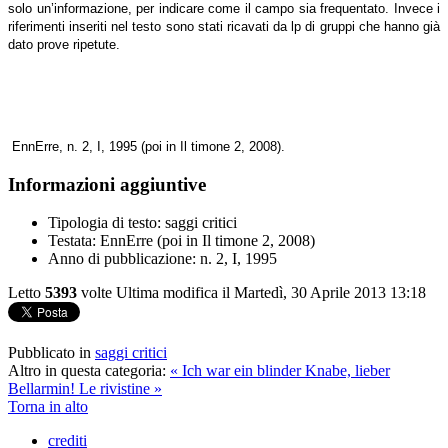
solo un’informazione, per indicare come il campo sia frequentato. Invece i
riferimenti inseriti nel testo sono stati ricavati da lp di gruppi che hanno già
dato prove ripetute.
EnnErre,
n. 2, I, 1995
(poi in Il timone 2, 2008).
Informazioni aggiuntive
Tipologia di testo:
saggi critici
Testata:
EnnErre (poi in Il timone 2, 2008)
Anno di pubblicazione:
n. 2, I, 1995
Letto
5393
volte
Ultima modifica il Martedì, 30 Aprile 2013 13:18
Pubblicato in
saggi critici
Altro in questa categoria:
« Ich war ein blinder Knabe, lieber
Bellarmin!
Le rivistine »
Torna in alto
crediti