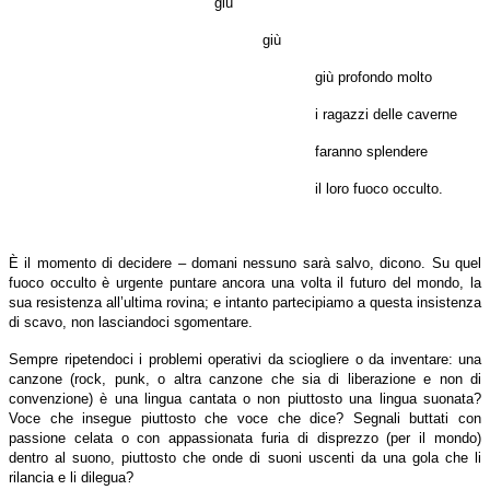
giù
giù
giù profondo molto
i ragazzi delle caverne
faranno splendere
il loro fuoco occulto.
È il momento di decidere – domani nessuno sarà salvo, dicono. Su quel
fuoco occulto è urgente puntare ancora una volta il futuro del mondo, la
sua resistenza all’ultima rovina; e intanto partecipiamo a questa insistenza
di scavo, non lasciandoci sgomentare.
Sempre ripetendoci i problemi operativi da sciogliere o da inventare: una
canzone (rock, punk, o altra canzone che sia di liberazione e non di
convenzione) è una lingua cantata o non piuttosto una lingua suonata?
Voce che insegue piuttosto che voce che dice? Segnali buttati con
passione celata o con appassionata furia di disprezzo (per il mondo)
dentro al suono, piuttosto che onde di suoni uscenti da una gola che li
rilancia e li dilegua?