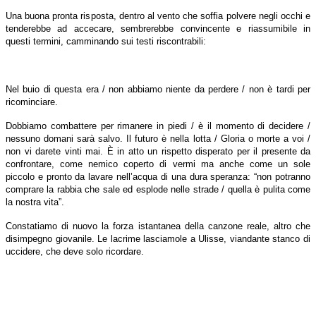
Una buona pronta risposta, dentro al vento che soffia polvere negli occhi e
tenderebbe ad accecare, sembrerebbe convincente e riassumibile in
questi termini, camminando sui testi riscontrabili:
Nel buio di questa era / non abbiamo niente da perdere / non è tardi per
ricominciare.
Dobbiamo combattere per rimanere in piedi / è il momento di decidere /
nessuno domani sarà salvo. Il futuro è nella lotta / Gloria o morte a voi /
non vi darete vinti mai. È in atto un rispetto disperato per il presente da
confrontare, come nemico coperto di vermi ma anche come un sole
piccolo e pronto da lavare nell’acqua di una dura speranza: “non potranno
comprare la rabbia che sale ed esplode nelle strade / quella è pulita come
la nostra vita”.
Constatiamo di nuovo la forza istantanea della canzone reale, altro che
disimpegno giovanile. Le lacrime lasciamole a Ulisse, viandante stanco di
uccidere, che deve solo ricordare.