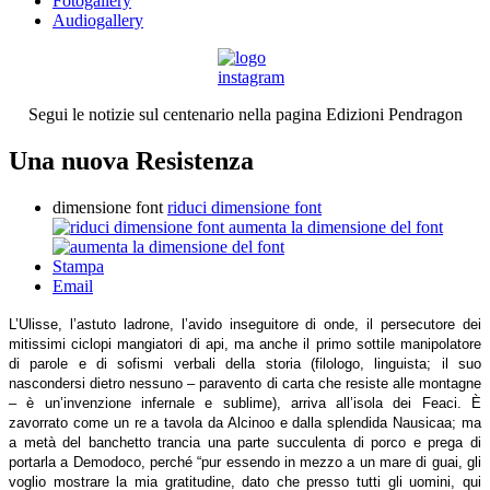
Fotogallery
Audiogallery
Segui le notizie sul centenario nella pagina Edizioni Pendragon
Una nuova Resistenza
dimensione font
riduci dimensione font
aumenta la dimensione del font
Stampa
Email
L’Ulisse, l’astuto ladrone, l’avido inseguitore di onde, il persecutore dei
mitissimi ciclopi mangiatori di api, ma anche il primo sottile manipolatore
di parole e di sofismi verbali della storia (filologo, linguista; il suo
nascondersi dietro nessuno – paravento di carta che resiste alle montagne
– è un’invenzione infernale e sublime), arriva all’isola dei Feaci. È
zavorrato come un re a tavola da Alcinoo e dalla splendida Nausicaa; ma
a metà del banchetto trancia una parte succulenta di porco e prega di
portarla a Demodoco, perché “pur essendo in mezzo a un mare di guai, gli
voglio mostrare la mia gratitudine, dato che presso tutti gli uomini, qui