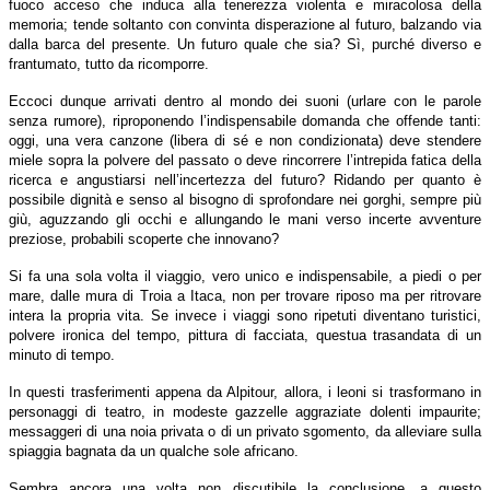
fuoco acceso che induca alla tenerezza violenta e miracolosa della
memoria; tende soltanto con convinta disperazione al futuro, balzando via
dalla barca del presente. Un futuro quale che sia? Sì, purché diverso e
frantumato, tutto da ricomporre.
Eccoci dunque arrivati dentro al mondo dei suoni (urlare con le parole
senza rumore), riproponendo l’indispensabile domanda che offende tanti:
oggi, una vera canzone (libera di sé e non condizionata) deve stendere
miele sopra la polvere del passato o deve rincorrere l’intrepida fatica della
ricerca e angustiarsi nell’incertezza del futuro? Ridando per quanto è
possibile dignità e senso al bisogno di sprofondare nei gorghi, sempre più
giù, aguzzando gli occhi e allungando le mani verso incerte avventure
preziose, probabili scoperte che innovano?
Si fa una sola volta il viaggio, vero unico e indispensabile, a piedi o per
mare, dalle mura di Troia a Itaca, non per trovare riposo ma per ritrovare
intera la propria vita. Se invece i viaggi sono ripetuti diventano turistici,
polvere ironica del tempo, pittura di facciata, questua trasan­data di un
minuto di tempo.
In questi trasferimenti appena da Alpitour, allora, i leoni si trasformano in
personaggi di teatro, in modeste gazzelle aggraziate dolenti impaurite;
messaggeri di una noia privata o di un privato sgomento, da alleviare sulla
spiaggia bagnata da un qualche sole africano.
Sembra ancora una volta non discutibile la conclusione, a questo