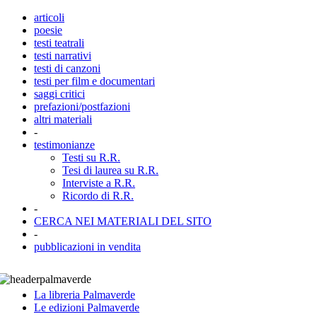
articoli
poesie
testi teatrali
testi narrativi
testi di canzoni
testi per film e documentari
saggi critici
prefazioni/postfazioni
altri materiali
-
testimonianze
Testi su R.R.
Tesi di laurea su R.R.
Interviste a R.R.
Ricordo di R.R.
-
CERCA NEI MATERIALI DEL SITO
-
pubblicazioni in vendita
La libreria Palmaverde
Le edizioni Palmaverde