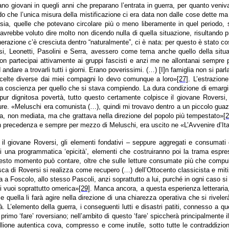
ano giovani in quegli anni che preparano l’entrata in guerra, per quanto veni
rdo che l’unica misura della mistificazione ci era data non dalle cose dette 
oesia, quelle che potevano circolare più o meno liberamente in quel periodo
e avrebbe voluto dire molto non dicendo nulla di quella situazione, risultand
erazione c’è cresciuta dentro “naturalmente”, ci è nata: per questo è stato cos
rsi, Leonetti, Pasolini e Serra, avessero come tema anche quello della situa
on partecipai attivamente ai gruppi fascisti e anzi me ne allontanai sempre p
andare a trovarli tutti i giorni. Erano poverissimi. (…) [I]n famiglia non si pa
scelte diverse dai miei compagni lo devo comunque a loro»
[27]
. L’estrazion
ua coscienza per quello che si stava compiendo. La dura condizione di emarginaz
 dignitosa povertà, tutto questo certamente colpisce il giovane Roversi, fac
ure. «Meluschi era comunista (…), quindi mi trovavo dentro a un piccolo guaz
losa, non mediata, ma che grattava nella direzione del popolo più tempestato»
[
precedenza e sempre per mezzo di Meluschi, era uscito ne «L’Avvenire d’Italia»
 il giovane Roversi, gli elementi fondativi – seppure aggregati e consumati
di una programmatica ‘epicità’, elementi che costruiranno poi la trama espre
esto momento può contare, oltre che sulle letture consumate più che compulsat
esca di Roversi si realizza come recupero (…) dell’Ottocento classicista e mitiz
 a Foscolo, allo stesso Pascoli, anzi soprattutto a lui, purché in ogni caso 
ici vuoi soprattutto omerica»
[29]
. Manca ancora, a questa esperienza letteraria, 
 e quella li farà agire nella direzione di una chiarezza operativa che si rivel
à. L’elemento della guerra, i conseguenti lutti e disastri patiti, connesso a qu
rimo ‘fare’ roversiano; nell’ambito di questo ‘fare’ spiccherà principalmente il
lione autentica cova, compresso e come inutile, sotto tutte le contraddizion