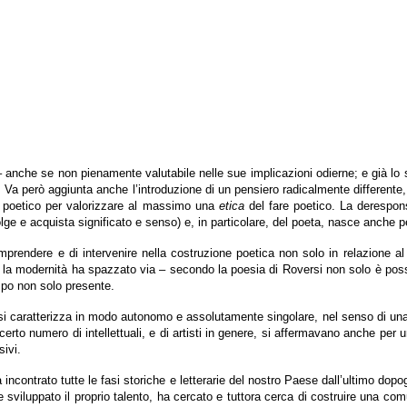
anche se non pienamente valutabile nelle sue implicazioni odierne; e già lo s
. Va però aggiunta anche l’introduzione di un pensiero radicalmente differente, 
to poetico per valorizzare al massimo una
etica
del fare poetico. La deresponsa
svolge e acquista significato e senso) e, in particolare, del poeta, nasce anche
prendere e di intervenire nella costruzione poetica non solo in relazione al t
he la modernità ha spazzato via – secondo la poesia di Roversi non solo è possi
empo non solo presente.
 si caratterizza in modo autonomo e assolutamente singolare, nel senso di un
erto numero di intellettuali, e di artisti in genere, si affermavano anche per un
sivi.
a incontrato tutte le fasi storiche e letterarie del nostro Paese dall’ultimo d
to e sviluppato il proprio talento, ha cercato e tuttora cerca di costruire una