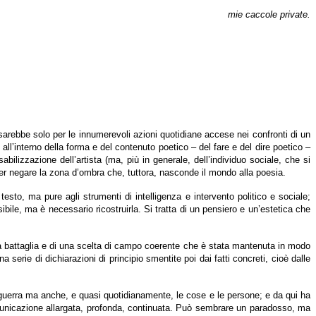
mie caccole private.
arebbe solo per le innumerevoli azioni quotidiane accese nei confronti di un
all’interno della forma e del contenuto poetico – del fare e del dire poetico –
bilizzazione dell’artista (ma, più in generale, dell’individuo sociale, che si
 per negare la zona d’ombra che, tuttora, nasconde il mondo alla poesia.
esto, ma pure agli strumenti di intelligenza e intervento politico e sociale;
bile, ma è necessario ricostruirla. Si tratta di un pensiero e un’estetica che
a battaglia e di una scelta di campo coerente che è stata mantenuta in modo
a serie di dichiarazioni di principio smentite poi dai fatti concreti, cioè dalle
opoguerra ma anche, e quasi quotidianamente, le cose e le persone; e da qui ha
 comunicazione allargata, profonda, continuata. Può sembrare un paradosso, ma