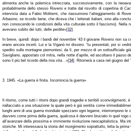
alimenta anche la polemica intrecciata, successivamente, con la neoavan
probabilmente dello stesso Roversi e tratte dal risvolto di copertina di
Cac
intervista data a Fabio Moliterni, che riassumono l’atteggiamento di Rove
Arbasino, se ricordo bene, che diceva che i letterati italiani, sino alla conc
non conoscendo le condizioni della vita culturale sotto il fascismo). Nella n
avevano subito dei lutti, delle perdite»
[32]
.
In breve, quindi: dopo i bandi del novembre ’43 il giovane Roversi non sa co
erano ancora incerti. Lui e la Viganò mi dissero: “tu presentati, poi si vedr
spedito sulle montagne piemontesi; da lì, per mezzo di un sottoufficiale già
Savigliano, appostato col mitra, nella notte d’aprile, ed ascoltavo il passo de
sono il più bel ricordo della mia vita…»
[34]
. Ritornerà a casa nel giugno del 
3. 1945. «La guerra è finita. Incomincia la guerra»
Il ritorno, come tutti i ritorni dopo grandi tragedie e terribili sconvolgiment
riallacciato a una situazione la quale però è già sentita come irrimediabilm
lunghi anni di una guerra mondiale spezzano ogni legame, interrompono le c
davvero come prima della guerra, qualcosa è davvero bruciato in quel rogo ch
all’avanzare della prossima e imminente rivoluzione neocapitalistica. Ma inta
storiche. Mi interessava la storia del risorgimento soprattutto, letta la prim