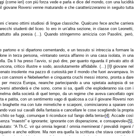
ggi (come ieri) con più forza vede e parla e dice del mondo, con una lucidità
he il giovane Roversi venne maturando e che caratterizzeranno in seguito tutta
lunni c’erano ottimi studiosi di lingue classiche. Qualcuno fece anche carriera
cchi studenti del liceo. Io ero in un’altra sezione, in classe con Leonetti,
attutto alla poesia (…). Quando stringemmo amicizia con Pasolini, però,
se partono e si dipartono cementando, e un tessuto si intreccia a formare la
done in terza persona, «rintanato senza affanno in una casa isolata, in una
. Da lì ha preso l’avvio, si può dire, per quanto riguarda il privato atto di
ncona, critico illustre e sodo, assolutamente affidabile. (…) [I]l giovane nel
catenato insolente ma pazzo di curiosità per il mondo che fuori avvampava. In
sca con cannoni e Nebelwerfen e cinquanta cruchi messi intorno, pronta a dare
re per mezza Europa, neanche partecipando a una spietata autopsia di se
Roversi attenderà e che sono, come si sa, quelli che esploderanno sia con i
la melma della società di quel tempo, da un regime che aveva cancellato ogni
ntita e patita, con un sentimento vago di qualcosa a cui il giovane Roversi non
 in braghette ma con tute mimetiche e scarponi, cominciarono a sparare con
ndo vuoi sui cavalli della fantasia e cancellare le cose scegliendo la propria
cchito se fuggi, comunque ti riconduce sul fango della terra»
[4]
. Accade così
 senza “maestri” e ignorante; ignorante con disperazione, e consapevole»
[5]
,
iutato: “A Th.C. vir qui omnia legerat / omnia meminerat / prevalidi ingenii /
ntiquario e anche editore. Ma non era quella la scrittura che stava cercando il