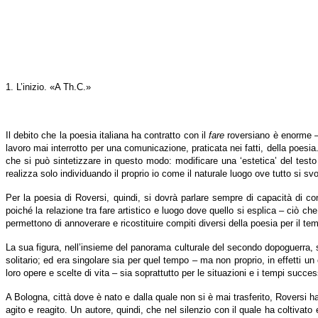
1. L’inizio. «A Th.C.»
Il debito che la poesia italiana ha contratto con il
fare
roversiano è enorme – 
lavoro mai interrotto per una comunicazione, praticata nei fatti, della poesia
che si può sintetizzare in questo modo: modificare una ‘estetica’ del tes
realizza solo individuando il proprio io come il naturale luogo ove tutto si 
Per la poesia di Roversi, quindi, si dovrà parlare sempre di capacità di com
poiché la relazione tra fare artistico e luogo dove quello si esplica – ciò c
permettono di annoverare e ricostituire compiti diversi della poesia per il t
La sua figura, nell’insieme del panorama culturale del secondo dopoguerra,
solitario; ed era singolare sia per quel tempo – ma non proprio, in effetti un c
loro opere e scelte di vita – sia soprattutto per le situazioni e i tempi succes
A Bologna, città dove è nato e dalla quale non si è mai trasferito, Roversi h
agito e reagito. Un autore, quindi, che nel silenzio con il quale ha coltiva