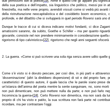
due primissimi libri di poesie
[19]
,
Rime
è quello che gli appare più significa
della sua poetica e dell’impatto, sia linguistico che politico, messi poi in
finestrella, ma nelle vene proprio, avendoli vissuti come si vedrà più avanti
della ristrutturazione neocapitalistica e del cosiddetto boom economico,
profonde, e del dibattito che si svilupperà in quel periodo Roversi sarà uno d
Dunque le tracce di cui si diceva indicano motivi fondanti, ci dice Zagar
amatissimi saranno, da subito, Goethe e Schiller – ma per quanto riguarda
giovanile, consiste nel non prendere minimamente in considerazione quella ri
rigorismo di tipo calvinistico»
[22]
, rigorismo che negli anni seguenti sfocerà i
2. La guerra. «Come si può scrivere una sola riga senza avere udito quelle 
Come s’è visto si è dovuto pescare, per così dire, in più parti e attravers
‘disseminazione’ (altri la direbbero dispersione) di sé e del proprio fare
caratteristici di questo autore, il quale lascia che le parole siano prese d
un’istanza dell’anima del poeta mentre la sente sanguinare, no, sono morti 
non può dimenticare, non può mettere nulla da parte; e non può farlo nep
Incomincia la guerra»
[24]
. Certo Roversi non dimentica, ma non sarà da lui 
proprio di chi ha visto e patito, la sua scrittura non farà parte né contrib
ricordare, ma per contrastare l’oggi.