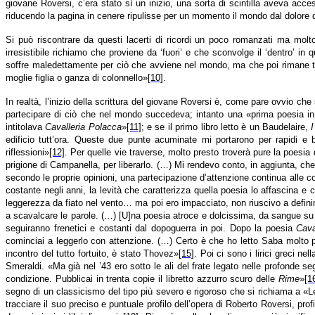
giovane Roversi, c’era stato sì un inizio, una sorta di scintilla aveva acc
riducendo la pagina in cenere ripulisse per un momento il mondo dal dolore 
Si può riscontrare da questi lacerti di ricordi un poco romanzati ma molto
irresistibile richiamo che proviene da ‘fuori’ e che sconvolge il ‘dentro’ i
soffre maledettamente per ciò che avviene nel mondo, ma che poi rimane tutt
moglie figlia o ganza di colonnello»
[10]
.
In realtà, l’inizio della scrittura del giovane Roversi è, come pare ovvio ch
partecipare di ciò che nel mondo succedeva; intanto una «prima poesia i
intitolava
Cavalleria Polacca
»
[11]
; e se il primo libro letto è un Baudelaire,
I
edificio tutt’ora. Queste due punte acuminate mi portarono per rapidi e 
riflessioni»
[12]
. Per quelle vie traverse, molto presto troverà pure la poes
prigione di Campanella, per liberarlo. (…) Mi rendevo conto, in aggiunta, che
secondo le proprie opinioni, una partecipazione d’attenzione continua alle
costante negli anni, la levità che caratterizza quella poesia lo affascina e 
leggerezza da fiato nel vento… ma poi ero impacciato, non riuscivo a defini
a scavalcare le parole. (…) [U]na poesia atroce e dolcissima, da sangue s
seguiranno frenetici e costanti dal dopoguerra in poi. Dopo la poesia
Cava
cominciai a leggerlo con attenzione. (…) Certo è che ho letto Saba molto pr
incontro del tutto fortuito, è stato Thovez»
[15]
. Poi ci sono i lirici greci 
Smeraldi. «Ma già nel ’43 ero sotto le ali del frate legato nelle profonde 
condizione. Pubblicai in trenta copie il libretto azzurro scuro delle
Rime
»
[1
segno di un classicismo del tipo più severo e rigoroso che si richiama a «L
tracciare il suo preciso e puntuale profilo dell’opera di Roberto Roversi, pr