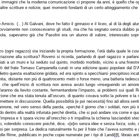
ri di immagini che la moderna comunicazione ci propone da anni, è quello che o
e e altre scritture e notizie, quei momenti fondanti di un certo atteggiamento c
 Amicis. (…) Al Galvani, dove ho fatto il ginnasio e il liceo, al di là degli a
ora ovviamente non conoscevamo gli studi, ma che ha segnato senza dubbio pare
ola, sapevamo già che Pasolini era un alunno di valore, interessato sopr
o (ogni ragazzo) sta iniziando la propria formazione, l’età dalla quale le co
iazione alla scrittura? Roversi si ricorda, parlando di quel ragazzo e parlan
 a un muro e lui seduto sul quinto, morbido morbido, vicino a una finestrella
itti del frate Tomaso Campanella curati in una edizione quasi popolare dal D’A
dietro questa esaltazione gridata; ed era spinto a specchiarsi precipitoso in
finita, distante non più di quattrocento metri o forse meno, una batteria tede
o che quell’inizio di scrittura non aveva avuto luogo «inseguendo un amo
faranno da lievito costante, fermentandone l’impasto, ai problemi sui quali 
azione che era stata tenuta all’oscuro, di quanto covava sotto la polvere e 
 mettere in discussione. Quella possibilità (e poi necessità) fino ad allora se
one, nel vero senso della parola, «perché il giorno che i soldati, non più
do dentro alla realtà infuriata perché diretta, che si può andare via come e qua
mpresa e ti spara vicino all’orecchio o ti impallina la schiena lasciandoti ste
o, volendolo conoscere poiché, dice, «[e]ro senza idee e senza forza; solo,
 per sorpresa. La dedica naturalmente fu per il frate che l’aveva sorretto e a
elle Rime, pubblicato in poche copie numerate per i tipi di Landi
[8]
, libraio a