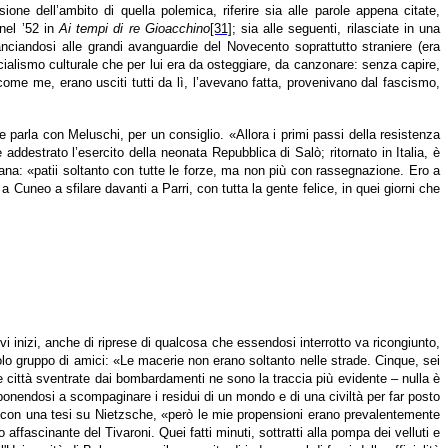
 dell’ambito di quella polemica, riferire sia alle parole appena citate,
nel ’52 in
Ai tempi di re Gioacchino
[31]
; sia alle seguenti, rilasciate in una
nciandosi alle grandi avanguardie del Novecento soprattutto straniere (era
incialismo culturale che per lui era da osteggiare, da canzonare: senza capire,
 come me, erano usciti tutti da lì, l’avevano fatta, provenivano dal fascismo,
 parla con Meluschi, per un consiglio. «Allora i primi passi della resistenza
ddestrato l’esercito della neonata Repubblica di Salò; ritornato in Italia, è
iana: «patii soltanto con tutte le forze, ma non più con rassegnazione. Ero a
a Cuneo a sfilare davanti a Parri, con tutta la gente felice, in quei giorni che
ovi inizi, anche di riprese di qualcosa che essendosi interrotto va ricongiunto,
olo gruppo di amici: «Le macerie non erano soltanto nelle strade. Cinque, sei
 – le città sventrate dai bombardamenti ne sono la traccia più evidente – nulla è
ponendosi a scompaginare i residui di un mondo e di una civiltà per far posto
ofia con una tesi su Nietzsche, «però le mie propensioni erano prevalentemente
ffascinante del Tivaroni. Quei fatti minuti, sottratti alla pompa dei velluti e