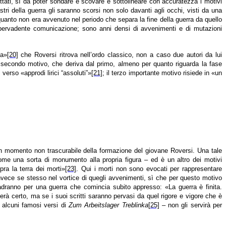
dottati, sì da poter sondare e scovare e sottolineare con accuratezza i motivi
tri della guerra gli saranno scorsi non solo davanti agli occhi, visti da una
 quanto non era avvenuto nel periodo che separa la fine della guerra da quello
e pervadente comunicazione; sono anni densi di avvenimenti e di mutazioni
za»
[20]
che Roversi ritrova nell’ordo classico, non a caso due autori da lui
l secondo motivo, che deriva dal primo, almeno per quanto riguarda la fase
erso «approdi lirici “assoluti”»
[21]
; il terzo importante motivo risiede in «un
i un momento non trascurabile della formazione del giovane Roversi. Una tale
 come una sorta di monumento alla propria figura – ed è un altro dei motivi
pra la terra dei morti»
[23]
. Qui i morti non sono evocati per rappresentare
invece se stesso nel vortice di quegli avvenimenti, sì che per questo motivo
adranno per una guerra che comincia subito appresso: «La guerra è finita.
erà certo, ma se i suoi scritti saranno pervasi da quel rigore e vigore che è
o alcuni famosi versi di
Zum Arbeitslager Treblinka
[25]
– non gli servirà per