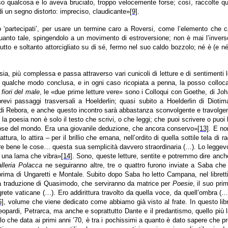
eso qualcosa e lo aveva bruciato, troppo velocemente forse; così, raccolte q
di un segno distorto: impreciso, claudicante»
[9]
.
 ‘partecipati’, per usare un termine caro a Roversi, come l’elemento che ca
n quanto tale, spingendolo a un movimento di estroversione; non è mai l’inver
o e soltanto attorcigliato su di sé, fermo nel suo caldo bozzolo; né è (e né s
e sia, più complessa e passa attraverso vari cunicoli di letture e di sentimen
n qualche modo conclusa, e in ogni caso ricopiata a penna, la posso colloc
 fiori del male
, le «due prime letture vere» sono i Colloqui con Goethe, di J
brevi passaggi trasversali a Hoelderlin; quasi subito a Hoelderlin di Dio
ia di Rebora, e anche questo incontro sarà abbastanza sconvolgente e travolge
 la poesia non è solo il testo che scrivi, o che leggi; che puoi scrivere o puo
 cose del mondo. Era una giovanile deduzione, che ancora conservo»
[13]
. E no
cattura, lo attira – per il brillio che emana, nell’ordito di quella sottile tel
re bene le cose… questa sua semplicità davvero straordinaria (…). Lo leggevo
u una lama che vibra»
[14]
. Sono, queste letture, sentite e potremmo dire anc
lleria Polacca
ne seguiranno altre, tre o quattro furono inviate a Saba che 
ima di Ungaretti e Montale. Subito dopo Saba ho letto Campana, nel librettino 
nella traduzione di Quasimodo, che serviranno da matrice per
Poesie
, il suo pr
segrete vaticane (…). Ero addirittura travolto da quella voce, da quell’ombr
6]
, volume che viene dedicato come abbiamo già visto al frate. In questo libr
eopardi, Petrarca, ma anche e soprattutto Dante e il predantismo, quello più
ofilo che data ai primi anni ’70, è tra i pochissimi a quanto è dato sapere che