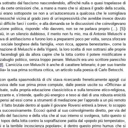
va sottratto dal fascismo nascondendolo, affinché nulla o quasi trapelasse di
ma da certe omissioni che, a mano a mano che si alzava il grado della scuola,
, si erano sottoposte se non a un’autocensura a qualcosa che le somigliava
o pressoché vicina al grado zero di un’espressività che avrebbe invece dovuto
ì difficile farci i conti»; e alla domanda se le discussioni che coinvolgevano
zione politica, risponde: «No davvero, non se ne parlava proprio (…). [S]i
iù, in un silenzio dubbioso, il merito non fu mio, ma di Antonio Meluschi e
rlava di antifascismo e furono loro a prepararmi poco per volta, senza sforzare
e sociale borghese della famiglia, «non ricca, appena benestante», come la
ione di Meluschi e della Viganò, la loro scelta di non sottrarsi alle proprie
endogli già da allora capire che la lotta contro il potere mistificatore e
zabuglio politico, senza troppo penare. Meluschi era uno scrittore parecchio
28]
. L’amicizia con Meluschi è anche di carattere letterario; è per suo tramite
 la sua prima scrittura critica, un articolo sulla poesia di Carlo Betocchi.
 con quella spasmodicità di chi stava ricercando freneticamente appigli cui
ssiva delle sue prima prove compiute, dalle poesie uscite su «Officina» ai
e, sulla propria educazione classicistica e sulla tensione etico-religiosa,
zante e, s’intende, quello più energico e teso ai dati di una robusta eroicità
si pensi ad essi come a strumenti di mediazione per l’approdo a un più remoto
il fatto brutale dentro al quale il giovane Roversi entrerà a breve; lo scoppio
erà successivamente. Eccoci quindi al suo coinvolgimento diretto, per via del
ello del fascismo e della vita che al suo interno si svolgeva, tutto questo si
 topos della lotta contro la sopraffazione patita dal «popolo più tempestato»,
i e la terribile incoscienza popolare»; è dentro questo primo humus che si