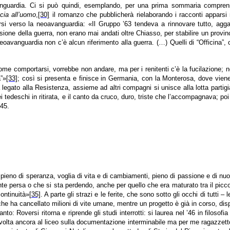
guardia. Ci si può quindi, esemplando, per una prima sommaria comprensione
cia all’uomo
,
[30]
il romanzo che pubblicherà rielaborando i racconti apparsi 
rsi verso la neoavanguardia: «Il Gruppo ’63 tendeva a rinnovare tutto, agga
lusione della guerra, non erano mai andati oltre Chiasso, per stabilire un prov
eoavanguardia non c’è alcun riferimento alla guerra. (…) Quelli di “Officina”,
me comportarsi, vorrebbe non andare, ma per i renitenti c’è la fucilazione; ne
à”»
[33]
; così si presenta e finisce in Germania, con la Monterosa, dove viene a
 legato alla Resistenza, assieme ad altri compagni si unisce alla lotta partig
i tedeschi in ritirata, e il canto da cruco, duro, triste che l’accompagnava; poi 
’45.
i, è pieno di speranza, voglia di vita e di cambiamenti, pieno di passione e di nu
ente persa o che si sta perdendo, anche per quello che era maturato tra il picc
ontinuità»
[35]
. A parte gli strazi e le ferite, che sono sotto gli occhi di tutti
e ha cancellato milioni di vite umane, mentre un progetto è già in corso, dis
nto: Roversi ritorna e riprende gli studi interrotti: si laurea nel ’46 in filos
a volta ancora al liceo sulla documentazione interminabile ma per me ragazzetto a