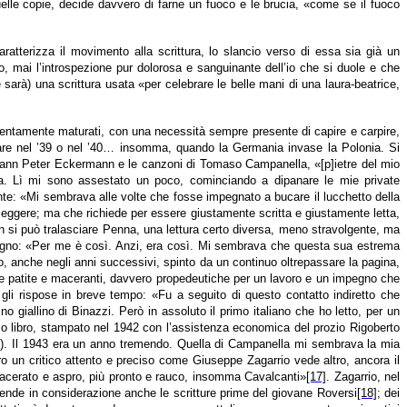
uelle copie, decide davvero di farne un fuoco e le brucia, «come se il fuoco
ratterizza il movimento alla scrittura, lo slancio verso di essa sia già un
so, mai l’introspezione pur dolorosa e sanguinante dell’io che si duole e che
arà) una scrittura usata «per celebrare le belle mani di una laura-beatrice,
ti lentamente maturati, con una necessità sempre presente di capire e carpire,
are nel ’39 o nel ’40… insomma, quando la Germania invase la Polonia. Si
ohann Peter Eckermann e le canzoni di Tomaso Campanella, «[p]ietre del mio
tima. Lì mi sono assestato un poco, cominciando a dipanare le mie private
nte: «Mi sembrava alle volte che fosse impegnato a bucare il lucchetto della
i leggere; ma che richiede per essere giustamente scritta e giustamente letta,
n si può tralasciare Penna, una lettura certo diversa, meno stravolgente, ma
a di ragno: «Per me è così. Anzi, era così. Mi sembrava che questa sua estrema
, anche negli anni successivi, spinto da un continuo oltrepassare la pagina,
he patite e maceranti, davvero propedeutiche per un lavoro e un impegno che
gli rispose in breve tempo: «Fu a seguito di questo contatto indiretto che
giallino di Binazzi. Però in assoluto il primo italiano che ho letto, per un
imo libro, stampato nel 1942 con l’assistenza economica del prozio Rigoberto
a (…). Il 1943 era un anno tremendo. Quella di Campanella mi sembrava la mia
o un critico attento e preciso come Giuseppe Zagarrio vede altro, ancora il
 lacerato e aspro, più pronto e rauco, insomma Cavalcanti»
[17]
. Zagarrio, nel
 prende in considerazione anche le scritture prime del giovane Roversi
[18]
; dei