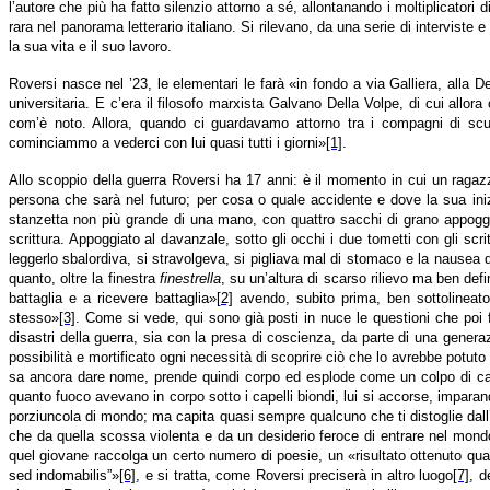
l’autore che più ha fatto silenzio attorno a sé, allontanando i moltiplicato
rara nel panorama letterario italiano. Si rilevano, da una serie di intervist
la sua vita e il suo lavoro.
Roversi nasce nel ’23, le elementari le farà «in fondo a via Galliera, alla De
universitaria. E c’era il filosofo marxista Galvano Della Volpe, di cui all
com’è noto. Allora, quando ci guardavamo attorno tra i compagni di scu
cominciammo a vederci con lui quasi tutti i giorni»
[1]
.
Allo scoppio della guerra Roversi ha 17 anni: è il momento in cui un ragazz
persona che sarà nel futuro; per cosa o quale accidente e dove la sua iniz
stanzetta non più grande di una mano, con quattro sacchi di grano appoggiati
scrittura. Appoggiato al davanzale, sotto gli occhi i due tometti con gli scr
leggerlo sbalordiva, si stravolgeva, si pigliava mal di stomaco e la nausea 
quanto, oltre la finestra
finestrella
, su un’altura di scarso rilievo ma ben de
battaglia e a ricevere battaglia»
[2]
avendo, subito prima, ben sottolineat
stesso»
[3]
. Come si vede, qui sono già posti in nuce le questioni che poi 
disastri della guerra, sia con la presa di coscienza, da parte di una gener
possibilità e mortificato ogni necessità di scoprire ciò che lo avrebbe potuto
sa ancora dare nome, prende quindi corpo ed esplode come un colpo di cann
quanto fuoco avevano in corpo sotto i capelli biondi, lui si accorse, imparan
porziuncola di mondo; ma capita quasi sempre qualcuno che ti distoglie dall’i
che da quella scossa violenta e da un desiderio feroce di entrare nel mond
quel giovane raccolga un certo numero di poesie, un «risultato ottenuto quasi
sed indomabilis”»
[6]
, e si tratta, come Roversi preciserà in altro luogo
[7]
, d