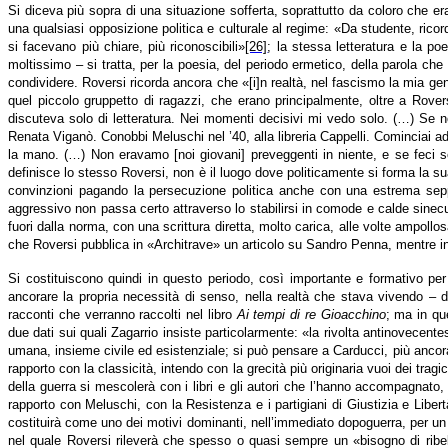
Si diceva più sopra di una situazione sofferta, soprattutto da coloro che er
una qualsiasi opposizione politica e culturale al regime: «Da studente, rico
si facevano più chiare, più riconoscibili»
[26]
; la stessa letteratura e la p
moltissimo – si tratta, per la poesia, del periodo ermetico, della parola ch
condividere. Roversi ricorda ancora che «[i]n realtà, nel fascismo la mia gen
quel piccolo gruppetto di ragazzi, che erano principalmente, oltre a Rove
discuteva solo di letteratura. Nei momenti decisivi mi vedo solo. (…) Se n
Renata Viganò. Conobbi Meluschi nel ’40, alla libreria Cappelli. Cominciai ad 
la mano. (…) Non eravamo [noi giovani] preveggenti in niente, e se feci 
definisce lo stesso Roversi, non è il luogo dove politicamente si forma la s
convinzioni pagando la persecuzione politica anche con una estrema seppur
aggressivo non passa certo attraverso lo stabilirsi in comode e calde sinec
fuori dalla norma, con una scrittura diretta, molto carica, alle volte ampol
che Roversi pubblica in «Architrave» un articolo su Sandro Penna, mentre in 
Si costituiscono quindi in questo periodo, così importante e formativo per
ancorare la propria necessità di senso, nella realtà che stava vivendo – 
racconti che verranno raccolti nel libro
Ai tempi di re Gioacchino
; ma in qu
due dati sui quali Zagarrio insiste particolarmente: «la rivolta antinovecent
umana, insieme civile ed esistenziale; si può pensare a Carducci, più ancora
rapporto con la classicità, intendo con la grecità più originaria vuoi dei trag
della guerra si mescolerà con i libri e gli autori che l’hanno accompagnato,
rapporto con Meluschi, con la Resistenza e i partigiani di Giustizia e Libert
costituirà come uno dei motivi dominanti, nell’immediato dopoguerra, per un p
nel quale Roversi rileverà che spesso o quasi sempre un «bisogno di ribel