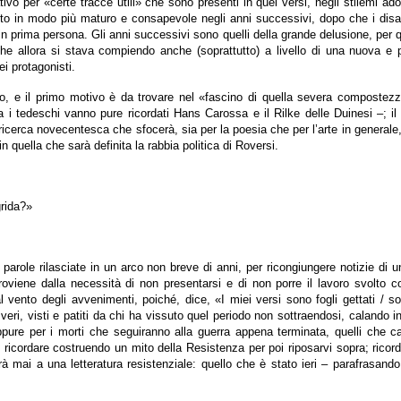
tivo per «certe tracce utili» che sono presenti in quei versi, negli stilemi a
 atto in modo più maturo e consapevole negli anni successivi, dopo che i disas
 in prima persona. Gli anni successivi sono quelli della grande delusione, per
 che allora si stava compiendo anche (soprattutto) a livello di una nuova 
ei protagonisti.
rio, e il primo motivo è da trovare nel «fascino di quella severa compostez
 i tedeschi vanno pure ricordati Hans Carossa e il Rilke delle Duinesi –; i
cerca novecentesca che sfocerà, sia per la poesia che per l’arte in generale, v
n quella che sarà definita la rabbia politica di Roversi.
grida?»
o parole rilasciate in un arco non breve di anni, per ricongiungere notizie d
, proviene dalla necessità di non presentarsi e di non porre il lavoro svolto
al vento degli avvenimenti, poiché, dice, «I miei versi sono fogli gettati / so
veri, visti e patiti da chi ha vissuto quel periodo non sottraendosi, calando 
pure per i morti che seguiranno alla guerra appena terminata, quelli che c
ricordare costruendo un mito della Resistenza per poi riposarvi sopra; ricord
uirà mai a una letteratura resistenziale: quello che è stato ieri – parafrasand