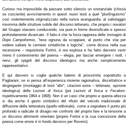
Curioso ma impossibile da passare sotto silenzio un sostanziale (chissà
se cosciente) avvicinamento in questi nuovi testi a quel “plurilinguismo”
così violentemente stigmatizzato nella nuova avanguardia, al sabotaggio
insomma delle strutture solide del discorso letterario, che proprio i novatori
del Gruppo stavano conducendo, sia pure in forme diversificate e spesso
profondamente divaricate. Il fatto è che la forza rappresa delle immagini di
Dopo Campoformio
, “tese ognuna da scoppiare, al punto che stai per
vedere saltare le cerniere sintattiche e logiche”, come diceva nella sua
recensione – requisitoria Fortini, è ora esplosa e ha fatto davvero venir
meno il contenimento del poema – elegia, per lasciar emergere i nodi, i
nervi, gli spigoli del discorso ideologico ma anche semplicemente
rappresentativo.
E qui davvero si coglie qualche baleno di prossimità soprattutto a
Pagliarani, se si pensa all’esperienza insieme ragionativa, discettatrice e
disgregante (montaggio di testi “altri”, citazioni extra – letterarie, opzione
ideologica) delle
Lezioni di fisica
(poi
Lezioni di fisica e Fecaloro
:
rispettivamente 1964 e 1968). Non è un caso che proprio a questa altezza
si dia anche il gesto simbolico del rifiuto del veicolo tradizionale di
diffusione della letteratura (quello editoriale), come a segnalare il punto più
profondo e radicale di disagio nei confronti del proprio fare e la tensione a
un discorso altrimenti orientato (proprio Fortini e la sua concezione della
poesia come errore è in fondo decisivo per Roversi).