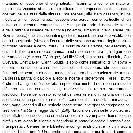
mantiene un quoziente di enigmaticità. Insomma, è come se materiali
reietti della vicenda storica e intellettuale si ricomponessero senza esser
costretti nella sutura della sintassi, ma sospesi, allo stato gassoso, in una
inquieta e non poco turbata sospensione aerea, come particelle di un
universo in perenne scomposizione. È in questa sorta di deriva del senso
e della tenuta d’insieme della Storia (avvertita, almeno a livello latente, dal
Roversi poeta) che tali appuntiti ingredienti acquistano una loro vitalità non
del tutto esplicita (stavolta l’energia delle sovrapposizioni e degli scarti fa
piuttosto pensare a certo Porta). La scrittura della
Partita
, per esempio, è
chiara, fruibile e insieme polisemica, anche se non oscura. E le figure che
vi compaiono (Agrippa D’Aubigné, Achille Varzi, il giocatore di calcio, Che
Guevara, Chet Baker, Glenn Gould…) sono come indicatrici di un sovra –
o sotto – senso, emblemi, nomi simbolici di una storia che continua a
fluire nel presente, a giocarsi, magari all’oscuro della coscienza dei tempi.
La stessa partita di calcio è allegoria incerta e proteiforme. Forse il punto
è che la battaglia si è spostata, impercettibilmente, fino a non coincidere
più con alcuna contesa nota, analizzabile in termini strettamente
ideologici. Forse per questo sono diffusi segnali e moniti di una definitiva
sparizione, di un generale arresto: è il caso dei libri, incendiati, minacciati,
posti sotto l’assedio di un pericolo incombente, che spesso compaiono nei
testi della
Partita
(si legga da 87 [250]: “bruciano i vetri delle biblioteche /
gli scaffali di legno odorano di onde di boschi / avvampano i libri chiedono
pietà / o muoiono in silenzio o scendono in battaglia contro il tempo / che
li tempesta. / Cenere nelle biblioteche con gli avidi pipistrelli / chini sopra
gli ultimi fogli. Fumo”). Un mondo, quello umanistico, quello del discorso e