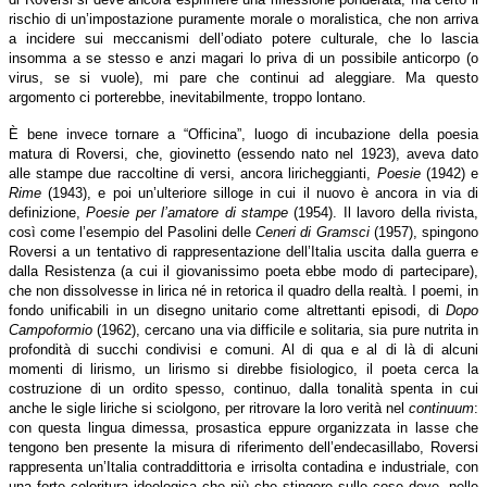
rischio di un’impostazione puramente morale o moralistica, che non arriva
a incidere sui meccanismi dell’odiato potere culturale, che lo lascia
insomma a se stesso e anzi magari lo priva di un possibile anticorpo (o
virus, se si vuole), mi pare che continui ad aleggiare. Ma questo
argomento ci porterebbe, inevitabilmente, troppo lontano.
È bene invece tornare a “Officina”, luogo di incubazione della poesia
matura di Roversi, che, giovinetto (essendo nato nel 1923), aveva dato
alle stampe due raccoltine di versi, ancora liricheggianti,
Poesie
(1942) e
Rime
(1943), e poi un’ulteriore silloge in cui il nuovo è ancora in via di
definizione,
Poesie per l’amatore di stampe
(1954). Il lavoro della rivista,
così come l’esempio del Pasolini delle
Ceneri di Gramsci
(1957), spingono
Roversi a un tentativo di rappresentazione dell’Italia uscita dalla guerra e
dalla Resistenza (a cui il giovanissimo poeta ebbe modo di partecipare),
che non dissolvesse in lirica né in retorica il quadro della realtà. I poemi, in
fondo unificabili in un disegno unitario come altrettanti episodi, di
Dopo
Campoformio
(1962), cercano una via difficile e solitaria, sia pure nutrita in
profondità di succhi condivisi e comuni. Al di qua e al di là di alcuni
momenti di lirismo, un lirismo si direbbe fisiologico, il poeta cerca la
costruzione di un ordito spesso, continuo, dalla tonalità spenta in cui
anche le sigle liriche si sciolgono, per ritrovare la loro verità nel
continuum
:
con questa lingua dimessa, prosastica eppure organizzata in lasse che
tengono ben presente la misura di riferimento dell’endecasillabo, Roversi
rappresenta un’Italia contraddittoria e irrisolta contadina e industriale, con
una forte coloritura ideologica che più che stingere sulle cose deve, nelle