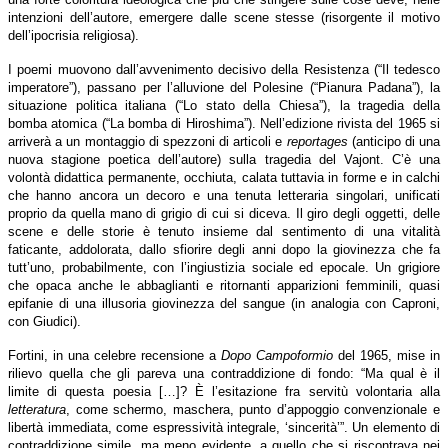
intenzioni dell’autore, emergere dalle scene stesse (risorgente il motivo
dell’ipocrisia religiosa).
I poemi muovono dall’avvenimento decisivo della Resistenza (“Il tedesco
imperatore”), passano per l’alluvione del Polesine (“Pianura Padana”), la
situazione politica italiana (“Lo stato della Chiesa”), la tragedia della
bomba atomica (“La bomba di Hiroshima”). Nell’edizione rivista del 1965 si
arriverà a un montaggio di spezzoni di articoli e
reportages
(anticipo di una
nuova stagione poetica dell’autore) sulla tragedia del Vajont. C’è una
volontà didattica permanente, occhiuta, calata tuttavia in forme e in calchi
che hanno ancora un decoro e una tenuta letteraria singolari, unificati
proprio da quella mano di grigio di cui si diceva. Il giro degli oggetti, delle
scene e delle storie è tenuto insieme dal sentimento di una vitalità
faticante, addolorata, dallo sfiorire degli anni dopo la giovinezza che fa
tutt’uno, probabilmente, con l’ingiustizia sociale ed epocale. Un grigiore
che opaca anche le abbaglianti e ritornanti apparizioni femminili, quasi
epifanie di una illusoria giovinezza del sangue (in analogia con Caproni,
con Giudici).
Fortini, in una celebre recensione a
Dopo Campoformio
del 1965, mise in
rilievo quella che gli pareva una contraddizione di fondo: “Ma qual è il
limite di questa poesia […]? È l’esitazione fra servitù volontaria alla
letteratura
, come schermo, maschera, punto d’appoggio convenzionale e
libertà immediata, come espressività integrale, ‘sincerità’”. Un elemento di
contraddizione simile, ma meno evidente, a quello che si riscontrava nei