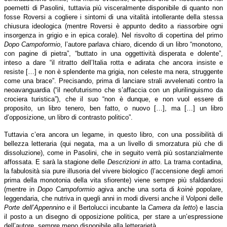
poemetti di Pasolini, tuttavia più visceralmente disponibile di quanto non
fosse Roversi a cogliere i sintomi di una vitalità intollerante della stessa
chiusura ideologica (mentre Roversi è appunto dedito a riassorbire ogni
insorgenza in grigio e in epica corale). Nel risvolto di copertina del primo
Dopo Campoformio
, l’autore parlava chiaro, dicendo di un libro “monotono,
con pagine di pietra”, “buttato in una oggettività disperata e dolente”,
inteso a dare “il ritratto dell’Italia rotta e adirata che ancora insiste e
resiste […] e non è splendente ma grigia, non celeste ma nera, struggente
come una brace”. Precisando, prima di lanciare strali avvelenati contro la
neoavanguardia (“il neofuturismo che s’affaccia con un plurilinguismo da
crociera turistica”), che il suo “non è dunque, e non vuol essere di
proposito, un libro tenero, ben fatto, o nuovo […], ma […] un libro
d’opposizione, un libro di contrasto politico”.
Tuttavia c’era ancora un legame, in questo libro, con una possibilità di
bellezza letteraria (qui negata, ma a un livello di smorzatura più che di
dissoluzione), come in Pasolini, che in seguito verrà più sostanzialmente
affossata. E sarà la stagione delle
Descrizioni in atto
. La trama contadina,
la fabulosità sia pure illusoria del vivere biologico (l’accensione degli amori
prima della monotonia della vita sfiorente) viene sempre più sfaldandosi
(mentre in
Dopo Campoformio
agiva anche una sorta di
koinè
popolare,
leggendaria, che nutriva in quegli anni in modi diversi anche il Volponi delle
Porte dell’Appennino
e il Bertolucci incubante la
Camera da letto
) e lascia
il posto a un disegno di opposizione politica, per stare a un’espressione
dell’autore, sempre meno disponibile alla letterarietà.