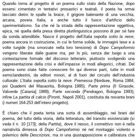
Quando torna al progetto di un poema sullo stato della Nazione, dopo
essersi cimentato in tentativi prosastici e teatrali, il poeta ha ormai
lasciato dietro le spalle la brace, il grigiore balenante di una vecchia,
arcana, povera Italia, e anche tutto il fuoco d’artificio dello
sperimentalismo. Sa che né la strada della rappresentazione oggettiva,
epica, né quella della presa diretta plurilinguistica possono di per sé fare
da sonda attendibile. Nasce il progetto dell’
Italia sepolta sotto la neve
,
poema ancora in costruzione, in cui le forme solide, le immagini tese e a
volte turgide (ma smorzate nella loro tensione) di
Dopo Campoformio
vengono liberate dalle guaine ma, per lo più, senza dar luogo a una
contestazione formale del discorso letterario, piuttosto svolgendo una
rappresentazione della crisi e dell’
impasse
in modi allegorici, cifrati. Del
poema sono state fatte conoscere fin qui diverse parti, tutte in modi
semiclandestini, da editori minori, al di fuori del circuito dell’industria
culturale:
L’Italia sepolta sotto la neve. Premessa
(Nordsee, Roma 1984,
poi Quaderni del Masaorita, Bologna 1995);
Parte prima
(Il Girasole,
Valverde [Catania] 1989);
Parte seconda
(Pendragon, Bologna 1993);
infine
La partita di calcio
(Pironti, Napoli 2001), costituita da novanta brani
(i numeri 164-253 dell’intero progetto).
È chiaro che il poeta tenta una sorta di assemblaggio, nei brani del
poema, del tutto della storia, della letteratura, del transito esistenziale (si
veda il n. 10 [173]; della
Partita
), dove il nesso, il connettivo non è nella
narratività dimessa di
Dopo Campoformio
né nel montaggio violento e
polemico delle
Descrizioni
, ma in una giustapposizione e calibratura che