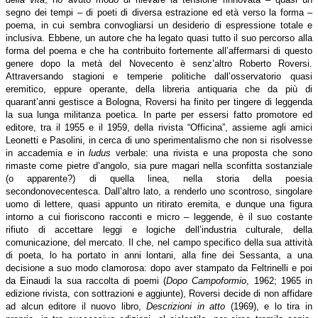
segno dei tempi – di poeti di diversa estrazione ed età verso la forma –
poema, in cui sembra convogliarsi un desiderio di espressione totale e
inclusiva. Ebbene, un autore che ha legato quasi tutto il suo percorso alla
forma del poema e che ha contribuito fortemente all’affermarsi di questo
genere dopo la metà del Novecento è senz’altro Roberto Roversi.
Attraversando stagioni e temperie politiche dall’osservatorio quasi
eremitico, eppure operante, della libreria antiquaria che da più di
quarant’anni gestisce a Bologna, Roversi ha finito per tingere di leggenda
la sua lunga militanza poetica. In parte per essersi fatto promotore ed
editore, tra il 1955 e il 1959, della rivista “Officina”, assieme agli amici
Leonetti e Pasolini, in cerca di uno sperimentalismo che non si risolvesse
in accademia e in
ludus
verbale: una rivista e una proposta che sono
rimaste come pietre d’angolo, sia pure magari nella sconfitta sostanziale
(o apparente?) di quella linea, nella storia della poesia
secondonovecentesca. Dall’altro lato, a renderlo uno scontroso, singolare
uomo di lettere, quasi appunto un ritirato eremita, e dunque una figura
intorno a cui fioriscono racconti e micro – leggende, è il suo costante
rifiuto di accettare leggi e logiche dell’industria culturale, della
comunicazione, del mercato. Il che, nel campo specifico della sua attività
di poeta, lo ha portato in anni lontani, alla fine dei Sessanta, a una
decisione a suo modo clamorosa: dopo aver stampato da Feltrinelli e poi
da Einaudi la sua raccolta di poemi (
Dopo Campoformio
, 1962; 1965 in
edizione rivista, con sottrazioni e aggiunte), Roversi decide di non affidare
ad alcun editore il nuovo libro,
Descrizioni in atto
(1969), e lo tira in