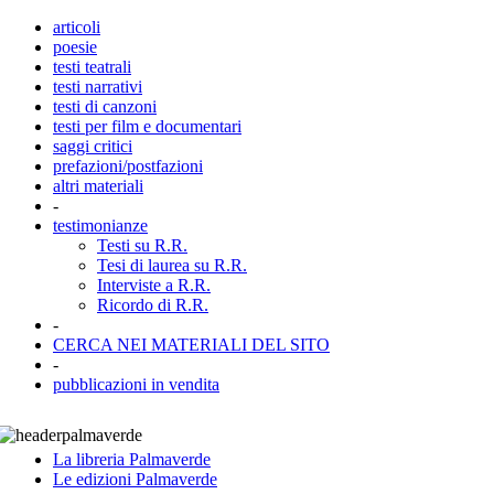
articoli
poesie
testi teatrali
testi narrativi
testi di canzoni
testi per film e documentari
saggi critici
prefazioni/postfazioni
altri materiali
-
testimonianze
Testi su R.R.
Tesi di laurea su R.R.
Interviste a R.R.
Ricordo di R.R.
-
CERCA NEI MATERIALI DEL SITO
-
pubblicazioni in vendita
La libreria Palmaverde
Le edizioni Palmaverde