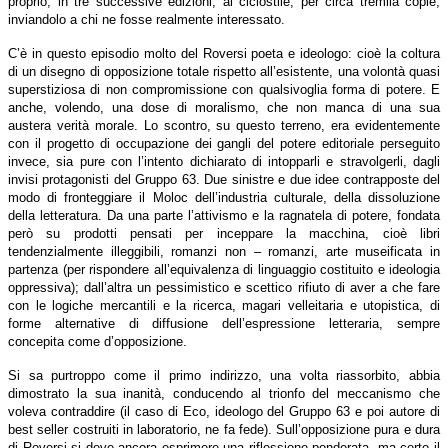
proprio, in tre successive edizioni, al ciclostile, per circa tremila copie,
inviandolo a chi ne fosse realmente interessato.
C’è in questo episodio molto del Roversi poeta e ideologo: cioè la coltura
di un disegno di opposizione totale rispetto all’esistente, una volontà quasi
superstiziosa di non compromissione con qualsivoglia forma di potere. E
anche, volendo, una dose di moralismo, che non manca di una sua
austera verità morale. Lo scontro, su questo terreno, era evidentemente
con il progetto di occupazione dei gangli del potere editoriale perseguito
invece, sia pure con l’intento dichiarato di intopparli e stravolgerli, dagli
invisi protagonisti del Gruppo 63. Due sinistre e due idee contrapposte del
modo di fronteggiare il Moloc dell’industria culturale, della dissoluzione
della letteratura. Da una parte l’attivismo e la ragnatela di potere, fondata
però su prodotti pensati per inceppare la macchina, cioè libri
tendenzialmente illeggibili, romanzi non – romanzi, arte museificata in
partenza (per rispondere all’equivalenza di linguaggio costituito e ideologia
oppressiva); dall’altra un pessimistico e scettico rifiuto di aver a che fare
con le logiche mercantili e la ricerca, magari velleitaria e utopistica, di
forme alternative di diffusione dell’espressione letteraria, sempre
concepita come d’opposizione.
Si sa purtroppo come il primo indirizzo, una volta riassorbito, abbia
dimostrato la sua inanità, conducendo al trionfo del meccanismo che
voleva contraddire (il caso di Eco, ideologo del Gruppo 63 e poi autore di
best seller costruiti in laboratorio, ne fa fede). Sull’opposizione pura e dura
di Roversi si deve ancora esprimere una riflessione ponderata, ma certo il