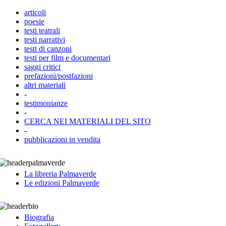
articoli
poesie
testi teatrali
testi narrativi
testi di canzoni
testi per film e documentari
saggi critici
prefazioni/postfazioni
altri materiali
-
testimonianze
-
CERCA NEI MATERIALI DEL SITO
-
pubblicazioni in vendita
La libreria Palmaverde
Le edizioni Palmaverde
Biografia