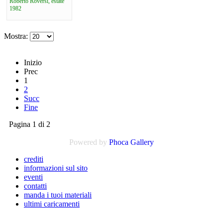
Roberto Roversi, estate
1982
Mostra:
Inizio
Prec
1
2
Succ
Fine
Pagina 1 di 2
Powered by
Phoca
Gallery
crediti
informazioni sul sito
eventi
contatti
manda i tuoi materiali
ultimi caricamenti