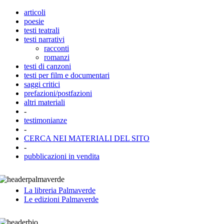
articoli
poesie
testi teatrali
testi narrativi
racconti
romanzi
testi di canzoni
testi per film e documentari
saggi critici
prefazioni/postfazioni
altri materiali
-
testimonianze
-
CERCA NEI MATERIALI DEL SITO
-
pubblicazioni in vendita
La libreria Palmaverde
Le edizioni Palmaverde