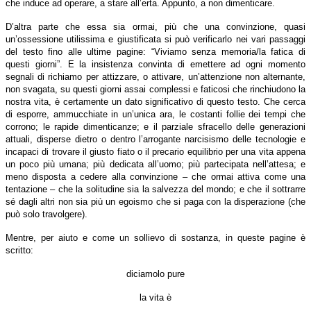
che induce ad operare, a stare all’erta. Appunto, a non dimenticare.
D’altra parte che essa sia ormai, più che una convinzione, quasi
un’ossessione utilissima e giustificata si può verificarlo nei vari passaggi
del testo fino alle ultime pagine: “Viviamo senza memoria/la fatica di
questi giorni”. E la insistenza convinta di emettere ad ogni momento
segnali di richiamo per attizzare, o attivare, un’attenzione non alternante,
non svagata, su questi giorni assai complessi e faticosi che rinchiudono la
nostra vita, è certamente un dato significativo di questo testo. Che cerca
di esporre, ammucchiate in un’unica ara, le costanti follie dei tempi che
corrono; le rapide dimenticanze; e il parziale sfracello delle generazioni
attuali, disperse dietro o dentro l’arrogante narcisismo delle tecnologie e
incapaci di trovare il giusto fiato o il precario equilibrio per una vita appena
un poco più umana; più dedicata all’uomo; più partecipata nell’attesa; e
meno disposta a cedere alla convinzione – che ormai attiva come una
tentazione – che la solitudine sia la salvezza del mondo; e che il sottrarre
sé dagli altri non sia più un egoismo che si paga con la disperazione (che
può solo travolgere).
Mentre, per aiuto e come un sollievo di sostanza, in queste pagine è
scritto:
diciamolo pure
la vita è