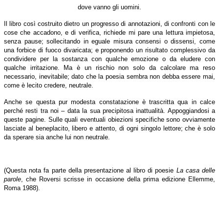
dove vanno gli uomini.
Il libro così costruito dietro un progresso di annotazioni, di confronti con le
cose che accadono, e di verifica, richiede mi pare una lettura impietosa,
senza pause; sollecitando in eguale misura consensi o dissensi, come
una forbice di fuoco divaricata; e proponendo un risultato complessivo da
condividere per la sostanza con qualche emozione o da eludere con
qualche irritazione. Ma è un rischio non solo da calcolare ma reso
necessario, inevitabile; dato che la poesia sembra non debba essere mai,
come è lecito credere, neutrale.
Anche se questa pur modesta constatazione è trascritta qua in calce
perché resti tra noi – data la sua precipitosa inattualità. Appoggiandosi a
queste pagine. Sulle quali eventuali obiezioni specifiche sono ovviamente
lasciate al beneplacito, libero e attento, di ogni singolo lettore; che è solo
da sperare sia anche lui non neutrale.
(Questa nota fa parte della presentazione al libro di poesie
La casa delle
parole
, che Roversi scrisse in occasione della prima edizione Ellemme,
Roma 1988).