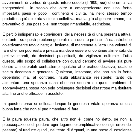
avvenimenti di vertice di questo intero secolo (il ’900,
ndr
) che ormai va
spegnendosi. Un secolo che oltre a omogeneizzare con una fretta
impestata paesi e popoli, continenti e civiltà, ha nello stesso tempo
prodotto la più spietata violenza collettiva mai largita al genere umano, col
preventivo di una possibile, non troppo rimandabile, estinzione.
È perciò indispensabile convincersi della necessità di una presenza attiva,
costante, su questi problemi generali e su queste probabilità catastrofiche
obiettivamente ravvicinate; e, insieme, di mantenere all’erta una volontà di
fare che non può restare privata ma deve essere di continuo alimentata da
prelievi morali, da decisioni progettuali, da vigilanza culturale. Tutto
questo, allo scopo di collaborare con quanti cercano di avviare sia pure
dentro a inesorabili contrattempi qualche atto pratico decisivo, qualche
scelta decorosa e generosa. Qualcosa, insomma, che non sia in fretta
deperibile; ma, al contrario, risulti abbastanza resistente: tanto da
alimentare una speranza sana che uno scontro su questi problemi di
sopravvivenza possa non solo prolungare decisioni disastrose ma risultare
alla fine anche efficace in assoluto.
In questo senso si colloca dunque la generosa vitale speranza di una
buona lotta che non si può rimandare di fare.
E la paura (questa paura, che altro non è, come ho detto, se non la
preoccupazione di perdere ogni legame esemplificativo con gli orrori del
passato) si traduce quindi, nel testo di Argnani, in una presa di coscienza