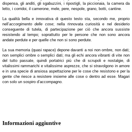
dispensa, gli anditi, gli sgabuzzini, i ripostigli, la piccionaia, la camera da
letto, i corridoi, il camerone, mele, pere, nespole, grano, botti, cantine.
La qualità bella e innovativa di questo testo sta, secondo me, proprio
nell’
accorgimento delle cose
; nella rinnovata curiosità e nel desiderio
conseguente di tutela, di partecipazione per ciò che ancora sussiste
resistendo al tempo; soprattutto per le persone che non sono ancora
andate perdute e per quelle che non si sono perdute.
La sua memoria (quasi rapace) depone davanti a noi non ombre, non dati;
non semplici ombre o semplici dati; ma gli echi ancora vibranti di vite non
del tutto passate, quindi portatrici più che di scrupoli e nostalgie, di
vitalissimi rammarichi e vitalissime asprezze, che si stravolgono in amore
e in una specie di ansiosa aspettazione per le cose che resistono e per la
gente che riesce a resistere insieme alle cose o dentro ad esse. Magari
con solo un sospiro d’accompagno.
Informazioni aggiuntive