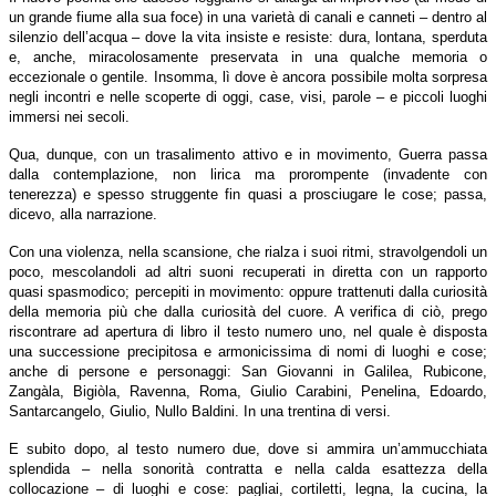
un grande fiume alla sua foce) in una varietà di canali e canneti – dentro al
silenzio dell’acqua – dove la vita insiste e resiste: dura, lontana, sperduta
e, anche, miracolosamente preservata in una qualche memoria o
eccezionale o gentile. Insomma, lì dove è ancora possibile molta sorpresa
negli incontri e nelle scoperte di oggi, case, visi, parole – e piccoli luoghi
immersi nei secoli.
Qua, dunque, con un trasalimento attivo e in movimento, Guerra passa
dalla contemplazione, non lirica ma prorompente (invadente con
tenerezza) e spesso struggente fin quasi a prosciugare le cose; passa,
dicevo, alla narrazione.
Con una violenza, nella scansione, che rialza i suoi ritmi, stravolgendoli un
poco, mescolandoli ad altri suoni recuperati in diretta con un rapporto
quasi spasmodico; percepiti in movimento: oppure trattenuti dalla curiosità
della memoria più che dalla curiosità del cuore. A verifica di ciò, prego
riscontrare ad apertura di libro il testo numero uno, nel quale è disposta
una successione precipitosa e armonicissima di nomi di luoghi e cose;
anche di persone e personaggi: San Giovanni in Galilea, Rubicone,
Zangàla, Bigiòla, Ravenna, Roma, Giulio Carabini, Penelina, Edoardo,
Santarcangelo, Giulio, Nullo Baldini. In una trentina di versi.
E subito dopo, al testo numero due, dove si ammira un’ammucchiata
splendida – nella sonorità contratta e nella calda esattezza della
collocazione – di luoghi e cose: pagliai, cortiletti, legna, la cucina, la