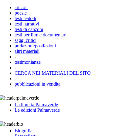
articoli
poesie
testi teatrali
testi narrativi
testi di canzoni
testi per film e documentari
saggi critici
prefazioni/postfazioni
altri materiali
-
testimonianze
-
CERCA NEI MATERIALI DEL SITO
-
pubblicazioni in vendita
La libreria Palmaverde
Le edizioni Palmaverde
Biografia