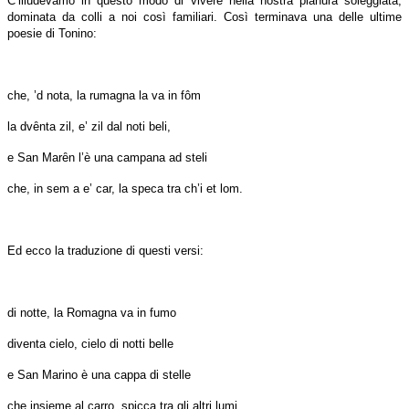
C’illudevamo in questo modo di vivere nella nostra pianura soleggiata,
dominata da colli a noi così familiari. Così terminava una delle ultime
poesie di Tonino:
che, ’d nota, la rumagna la va in fôm
la dvȇnta zil, e’ zil dal noti beli,
e San Marȇn l’è una campana ad steli
che, in sem a e’ car, la speca tra ch’i et lom.
Ed ecco la traduzione di questi versi:
di notte, la Romagna va in fumo
diventa cielo, cielo di notti belle
e San Marino è una cappa di stelle
che insieme al carro, spicca tra gli altri lumi.