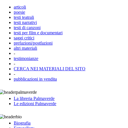
articoli
poesie
testi teatrali
testi narrativi
testi di canzoni
testi per film e documentari
saggi critici
prefazioni/postfazioni
altri materiali
-
testimonianze
-
CERCA NEI MATERIALI DEL SITO
-
pubblicazioni in vendita
La libreria Palmaverde
Le edizioni Palmaverde
Biografia