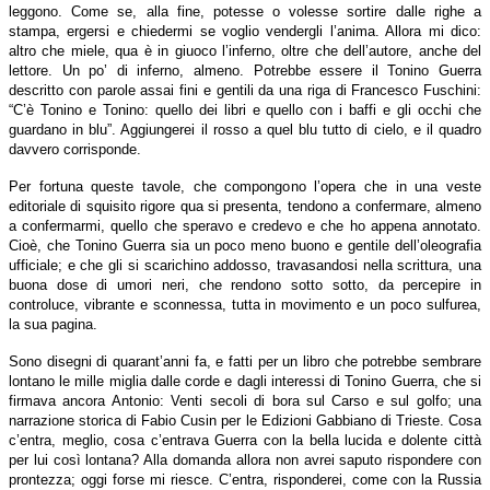
leggono. Come se, alla fine, potesse o volesse sortire dalle righe a
stampa, ergersi e chiedermi se voglio vendergli l’anima. Allora mi dico:
altro che miele, qua è in giuoco l’inferno, oltre che dell’autore, anche del
lettore. Un po’ di inferno, almeno. Potrebbe essere il Tonino Guerra
descritto con parole assai fini e gentili da una riga di Francesco Fuschini:
“C’è Tonino e Tonino: quello dei libri e quello con i baffi e gli occhi che
guardano in blu”. Aggiungerei il rosso a quel blu tutto di cielo, e il quadro
davvero corrisponde.
Per fortuna queste tavole, che compongono l’opera che in una veste
editoriale di squisito rigore qua si presenta, tendono a confermare, almeno
a confermarmi, quello che speravo e credevo e che ho appena annotato.
Cioè, che Tonino Guerra sia un poco meno buono e gentile dell’oleografia
ufficiale; e che gli si scarichino addosso, travasandosi nella scrittura, una
buona dose di umori neri, che rendono sotto sotto, da percepire in
controluce, vibrante e sconnessa, tutta in movimento e un poco sulfurea,
la sua pagina.
Sono disegni di quarant’anni fa, e fatti per un libro che potrebbe sembrare
lontano le mille miglia dalle corde e dagli interessi di Tonino Guerra, che si
firmava ancora Antonio: Venti secoli di bora sul Carso e sul golfo; una
narrazione storica di Fabio Cusin per le Edizioni Gabbiano di Trieste. Cosa
c’entra, meglio, cosa c’entrava Guerra con la bella lucida e dolente città
per lui così lontana? Alla domanda allora non avrei saputo rispondere con
prontezza; oggi forse mi riesce. C’entra, risponderei, come con la Russia