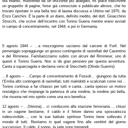
Ma intanto, muovendo da un orizzonte più allargato, mi piace trascrivere
un gruppetto di pagine, forse già conosciute e pubblicate altrove, che ho
trovato riportate in una bella tesi di laurea discussa a Urbino nel 1970, da
Enzo Carichini. È la parte di un diario, definito inedito, del dott. Gioacchino
Strocchi, che scrive dell’incontro con Tonino Guerra mentre erano avviati
in campo di concentramento, nel 1944; e poi in Germania.
5 agosto 1944 – …a mezzogiorno usciamo dal carcere di Forlì. Nel
pomeriggio sopraggiunge un grosso contingente di rastrellati del Casentino
e del Riminese. Familiarizziamo subito con alcuni del Riminese; uno di
questi è Tonino Guerra. Non si dà gran pensiero per questa avventura.
Canta a squarciagola e declama versi di Stecchetti (Olindo Guerrini)
…8 agosto – …Campo di concentramento di Fossoli… giungono da tutta
l’Emilia altri contingenti di rastrellati; tutti malridotti e scalcinati come noi…
Tonino continua a far chiasso per tutti e canta…canta spesso un motivo
nostalgico che rimpiange la partenza di una rondine, la rondine più bella,
che risuona nel mio spirito come una eco benefica.
12 agosto – …(Verona)… ci conducono alla stazione ferroviaria…, chiusi
in un vagone bestiame, il caldo e il fetore danno una spossatezza
indescrivibile…, con le sue battute spiritose Tonino tiene sollevato il
morale di tutti. Restiamo in quel vagone fino alle ventitré del giorno
successivo. Il caldo, il sonno, la sete sono tremendi…