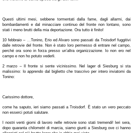
Questi ultimi mesi, sebbene tormentati dalla fame, dagli allarmi, dai
bombardamenti e dal minacciare continuo del fronte non lontano, sono
stati i meno brutti della mia deportazione. Ora tutto è finito!
10 febbraio – …Tonino, Erio ed Alvaro sono passati da Troisdorf fuggitivi
dalle retrovie del fronte. Non è stato loro permesso di entrare nel campo,
perché ora sono in forza presso un’altra organizzazione. Io non ero nel
campo e non ho potuto vederli.
2 marzo – Il fronte si sente vicinissimo. Nel lager di Siesburg si sta
malissimo: lo apprendo dal biglietto che trascrivo per intero inviatomi da
Tonino:
Carissimo dottore,
come ha saputo, ieri siamo passati a Troisdorf. È stato un vero peccato
non esserci potuti salutare.
I nostri venti giorni di lavoro nelle retrovie sono stati tremendi! Ieri sera,
dopo quaranta chilometri di marcia, siamo giunti a Siesburg ove ci hanno