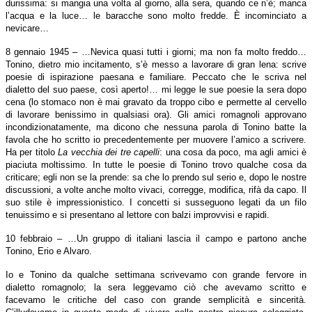
durissima: si mangia una volta al giorno, alla sera, quando ce n’è; manca
l’acqua e la luce… le baracche sono molto fredde. È incominciato a
nevicare…
8 gennaio 1945 – …Nevica quasi tutti i giorni; ma non fa molto freddo…
Tonino, dietro mio incitamento, s’è messo a lavorare di gran lena: scrive
poesie di ispirazione paesana e familiare. Peccato che le scriva nel
dialetto del suo paese, così aperto!… mi legge le sue poesie la sera dopo
cena (lo stomaco non è mai gravato da troppo cibo e permette al cervello
di lavorare benissimo in qualsiasi ora). Gli amici romagnoli approvano
incondizionatamente, ma dicono che nessuna parola di Tonino batte la
favola che ho scritto io precedentemente per muovere l’amico a scrivere.
Ha per titolo
La vecchia dei tre capelli
: una cosa da poco, ma agli amici è
piaciuta moltissimo. In tutte le poesie di Tonino trovo qualche cosa da
criticare; egli non se la prende: sa che lo prendo sul serio e, dopo le nostre
discussioni, a volte anche molto vivaci, corregge, modifica, rifà da capo. Il
suo stile è impressionistico. I concetti si susseguono legati da un filo
tenuissimo e si presentano al lettore con balzi improvvisi e rapidi.
10 febbraio – …Un gruppo di italiani lascia il campo e partono anche
Tonino, Erio e Alvaro.
Io e Tonino da qualche settimana scrivevamo con grande fervore in
dialetto romagnolo; la sera leggevamo ciò che avevamo scritto e
facevamo le critiche del caso con grande semplicità e sincerità.