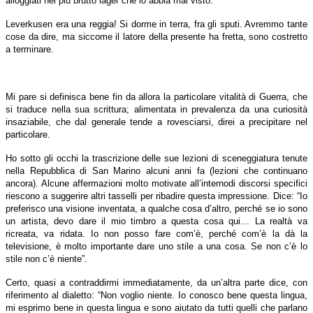
alloggiati nel più brutto lager che io abbia mai visto.
Leverkusen era una reggia! Si dorme in terra, fra gli sputi. Avremmo tante
cose da dire, ma siccome il latore della presente ha fretta, sono costretto
a terminare.
Mi pare si definisca bene fin da allora la particolare vitalità di Guerra, che
si traduce nella sua scrittura; alimentata in prevalenza da una curiosità
insaziabile, che dal generale tende a rovesciarsi, direi a precipitare nel
particolare.
Ho sotto gli occhi la trascrizione delle sue lezioni di sceneggiatura tenute
nella Repubblica di San Marino alcuni anni fa (lezioni che continuano
ancora). Alcune affermazioni molto motivate all’internodi discorsi specifici
riescono a suggerire altri tasselli per ribadire questa impressione. Dice: “Io
preferisco una visione inventata, a qualche cosa d’altro, perché se io sono
un artista, devo dare il mio timbro a questa cosa qui… La realtà va
ricreata, va ridata. Io non posso fare com’è, perché com’è la dà la
televisione, è molto importante dare uno stile a una cosa. Se non c’è lo
stile non c’è niente”.
Certo, quasi a contraddirmi immediatamente, da un’altra parte dice, con
riferimento al dialetto: “Non voglio niente. Io conosco bene questa lingua,
mi esprimo bene in questa lingua e sono aiutato da tutti quelli che parlano