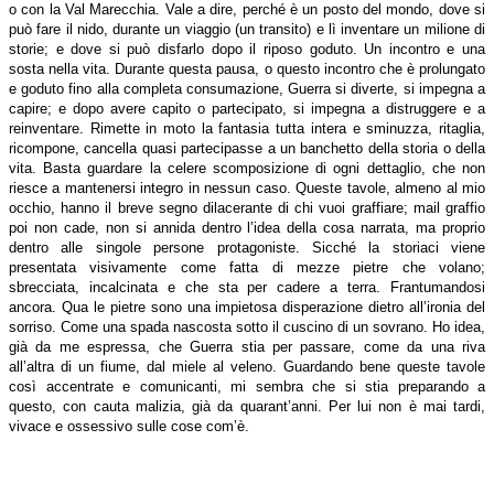
o con la Val Marecchia. Vale a dire, perché è un posto del mondo, dove si
può fare il nido, durante un viaggio (un transito) e lì inventare un milione di
storie; e dove si può disfarlo dopo il riposo goduto. Un incontro e una
sosta nella vita. Durante questa pausa, o questo incontro che è prolungato
e goduto fino alla completa consumazione, Guerra si diverte, si impegna a
capire; e dopo avere capito o partecipato, si impegna a distruggere e a
reinventare. Rimette in moto la fantasia tutta intera e sminuzza, ritaglia,
ricompone, cancella quasi partecipasse a un banchetto della storia o della
vita. Basta guardare la celere scomposizione di ogni dettaglio, che non
riesce a mantenersi integro in nessun caso. Queste tavole, almeno al mio
occhio, hanno il breve segno dilacerante di chi vuoi graffiare; mail graffio
poi non cade, non si annida dentro l’idea della cosa narrata, ma proprio
dentro alle singole persone protagoniste. Sicché la storiaci viene
presentata visivamente come fatta di mezze pietre che volano;
sbrecciata, incalcinata e che sta per cadere a terra. Frantumandosi
ancora. Qua le pietre sono una impietosa disperazione dietro all’ironia del
sorriso. Come una spada nascosta sotto il cuscino di un sovrano. Ho idea,
già da me espressa, che Guerra stia per passare, come da una riva
all’altra di un fiume, dal miele al veleno. Guardando bene queste tavole
così accentrate e comunicanti, mi sembra che si stia preparando a
questo, con cauta malizia, già da quarant’anni. Per lui non è mai tardi,
vivace e ossessivo sulle cose com’è.