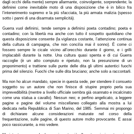
dagli occhi della mente) sempre allarmante, coinvolgente, sorprendente; la
definirei come inevitabile moto di una disposizione che è in bilico fra
l’intenerimento supremo e la più sfacciata, la più armata malizia (spesso
sotto i panni di una disarmata semplicità).
Guerra vuol definirsi, tende sempre a definirsi poeta contadino; poeta e
contadino; con la libertà ma anche con tutto il sospetto quotidiano che
questa disposizione consente (la vigilanza costante, l’attenzione continua
della cultura di campagna, che non concilia mai il sonno). È come ci
fossero sempre le cicale vicino all’orecchio durante il giorno, e i grilli
implacabili durante la notte. Una cultura quasi spenta e di cui Guerra
raccoglie (è un atto compiuto e ripetuto, non la presunzione di un
proponimento) e trattiene sulle punte delle dita gli ultimi autentici fuochi
prima del silenzio. Fuochi che sulle dita bruciano; anche solo a raccontarli.
Ma non ho alcun mandato, specie in questa sede, per stendere il consueto
soggetto su un autore che non finisce di stupire proprio perla sua
imprevedibilità (mentre a livello ufficiale sembra già osannato e incalcinato
come una statua a cavallo). Nessun neo; e perfino angelicato, a leggere
pagine e pagine del volume miscellaneo collegato alla mostra a lui
dedicata nella Repubblica di San Marino, del 1985. Semmai mi propongo
di dichiarare alcune considerazioni maturate nel corso della
frequentazione, sulle pagine, di questo autore molto provocante. E assai
poco rassicurante, a mio vedere.