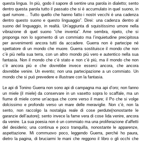
questa lingua. In più, godo il sapore di sentire una parola in dialetto; sento
dentro questa parola tutto il passato che si è accumulato in quel suono, in
quel rumore… Tutto quello che hanno fatto i nostri vecchi è una cadenza
dentro questo suono e questo linguaggio”. Direi: una cadenza dentro al
suono del linguaggio, in realtà. Un’aggiunta di squisitissimo umore nella
vibrazione di quel suono “che inventa”. Ame sembra, ripeto, che si
proponga non lo sgomento di un commiato ma l’inquietudine precipitosa
per avvenimenti ancora tutti da accadere. Guerra non è partecipe né
spettatore di un mondo che muore. Guerra sostituisce il mondo che non
c’è più nella sua terra, con un altro mondo più vero e autentico nella sua
fantasia. Non il mondo che c’è stato e non c’è più, ma il mondo che non
c’è ancora più e che dovrebbe invece esserci ancora, che ancora
dovrebbe venire. Un evento; non una partecipazione a un commiato. Un
mondo che si può prevedere e illustrare con la fantasia.
Le api di Tonino Guerra non sono api di campagna ma api d’oro; non fanno
un miele (il miele) da conservare in un vasetto sopra lo scaffale, ma un
fiume di miele come un’acqua che corre verso il mare; il Po che si volge
dolcissimo e profondo verso un mare delle meraviglie. Non c’è, non la
sento, non raccolgo la nostalgia reale di cose perdute(nonostante le
garanzie dell’autore); sento invece la fame vera di cose lida venire, ancora
da venire. La sua poesia non è un commiato ma una proliferazione d’affetti
del desiderio; una continua e poco tranquilla, nonostante le apparenze,
aspettazione. Mi commuovo poco, leggendo Guerra, perché ho paura,
dietro la pagina, di bruciarmi le mani che reggono il libro o gli occhi che