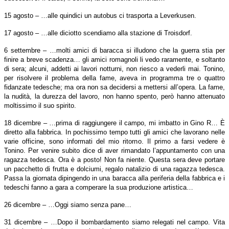
15 agosto – …alle quindici un autobus ci trasporta a Leverkusen.
17 agosto – …alle diciotto scendiamo alla stazione di Troisdorf.
6 settembre – …molti amici di baracca si illudono che la guerra stia per
finire a breve scadenza… gli amici romagnoli li vedo raramente, e soltanto
di sera; alcuni, addetti ai lavori notturni, non riesco a vederli mai. Tonino,
per risolvere il problema della fame, aveva in programma tre o quattro
fidanzate tedesche; ma ora non sa decidersi a mettersi all’opera. La fame,
la nudità, la durezza del lavoro, non hanno spento, però hanno attenuato
moltissimo il suo spirito.
18 dicembre – …prima di raggiungere il campo, mi imbatto in Gino R… È
diretto alla fabbrica. In pochissimo tempo tutti gli amici che lavorano nelle
varie officine, sono informati del mio ritorno. Il primo a farsi vedere è
Tonino. Per venire subito dice di aver rimandato l’appuntamento con una
ragazza tedesca. Ora è a posto! Non fa niente. Questa sera deve portare
un pacchetto di frutta e dolciumi, regalo natalizio di una ragazza tedesca.
Passa la giornata dipingendo in una baracca alla periferia della fabbrica e i
tedeschi fanno a gara a comperare la sua produzione artistica…
26 dicembre – …Oggi siamo senza pane…
31 dicembre – …Dopo il bombardamento siamo relegati nel campo. Vita