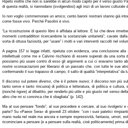
Ripeto inoltre che non si sarebbe in alcun modo capito per il verso giusto P
di questa realtà, si riannodano (svolgendosi) agli inizi di un lavoro culturale d
Io non voglio commemorare un amico; cento baroni nostrani stanno già intonan
come fosse vivo. Perché Pasolini è vivo.
“La ricostruzione di questo libro è affidata al lettore. È lui che deve rime
momenti contraddittori ricercandone la sostanziale unitarietà”; cavate dall
sorta di ottusa faziosità, per “usare” i molti e vari interventi raccolti nel vol
A pagina 157 si legge infatti, ripetuta con evidenza, una conclusione alla 
intellettuali come me e Calvino rischiano di essere superati da una sorta di 
possiamo più usare contro di esso gli argomenti a cui ci eravamo tanto abit
nostre sconsacrazioni per liberarsi di un passato che, con tutte le sue atroc
confermando il suo trapasso di campo, il salto di qualità “interpretativa” da 
Il discorso sul potere
diverso
, che è il potere
nuovo
; il discorso non più su
tanto serve e tanto rincuora) di politica e letteratura, di politica e cultur
(nonché rigore) al dibattito, per renderlo più utile e più giusto nel senso della 
altro che mi si convinca che è sbagliata” (p. 142).
Ma al suo pensare “fondo”, al suo procedere e cercare, al suo rivolgersi e
parte? Su «Paese Sera» di giovedì 23 ottobre: “con i suoi patetici rimpianti,
mano nuda nel reale ma ancora e sempre espressività, fantasia, umori, estri.
ricominciare a pensare (e a pensare sulla realtà, cioè politicamente) prima di