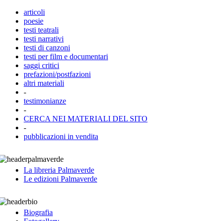
articoli
poesie
testi teatrali
testi narrativi
testi di canzoni
testi per film e documentari
saggi critici
prefazioni/postfazioni
altri materiali
-
testimonianze
-
CERCA NEI MATERIALI DEL SITO
-
pubblicazioni in vendita
La libreria Palmaverde
Le edizioni Palmaverde
Biografia