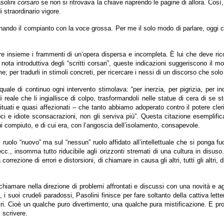
asolini
corsaro
se non si ritrovava la chiave riaprendo le pagine di allora. Così,
i straordinario vigore.
do il compianto con la voce grossa. Per me il solo modo di parlare, oggi come
ttere insieme i frammenti di un’opera dispersa e incompleta. È lui che deve ri
a nota introduttiva degli “scritti corsari”, queste indicazioni suggeriscono 
ume; per tradurli in stimoli concreti, per ricercare i nessi di un discorso che sol
quale di continuo ogni intervento stimolava: “per inerzia, per pigrizia, per
reale che li ingiallisce di colpo, trasformandoli nelle statue di cera di se s
uati e quasi affezionati – che tanto abbiamo adoperato contro il potere cler
i e idiote sconsacrazioni, non gli serviva più”. Questa citazione esemplifica la
lui compiuto, e di cui era, con l’angoscia dell’isolamento, consapevole.
l ruolo “nuovo” ma sul “nessun” ruolo affidato all’intellettuale che si ponga f
a, ecc., insomma tutto riducibile agli orizzonti stremati di una cultura in disu
correzione di errori e distorsioni, di chiamare in causa gli altri, tutti gli altri,
 chiamare nella direzione di problemi affrontati e discussi con una novità e
 i suoi crudeli paradossi, Pasolini finisce per fare soltanto della cattiva let
 Cioè un qualche puro divertimento; una qualche pura mistificazione. E proprio
 scrivere.