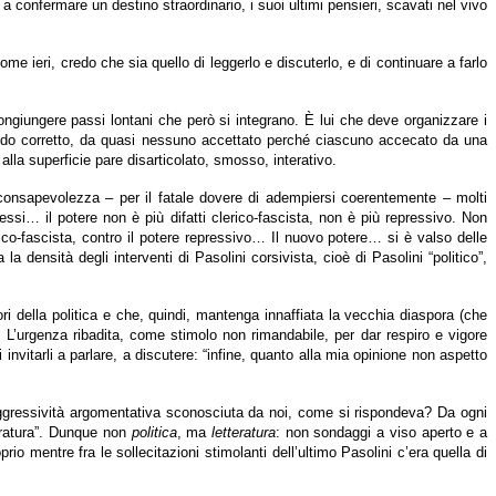
 a confermare un destino straordinario, i suoi ultimi pensieri, scavati nel vivo
 ieri, credo che sia quello di leggerlo e discuterlo, e di continuare a farlo
congiungere passi lontani che però si integrano. È lui che deve organizzare i
il modo corretto, da quasi nessuno accettato perché ciascuno accecato da una
o alla superficie pare disarticolato, smosso, interativo.
 inconsapevolezza – per il fatale dovere di adempiersi coerentemente – molti
tessi… il potere non è più difatti clerico-fascista, non è più repressivo. Non
ico-fascista, contro il potere repressivo… Il nuovo potere… si è valso delle
 densità degli interventi di Pasolini corsivista, cioè di Pasolini “politico”,
uori della politica e che, quindi, mantenga innaffiata la vecchia diaspora (che
so. L’urgenza ribadita, come stimolo non rimandabile, per dar respiro e vigore
 di invitarli a parlare, a discutere: “infine, quanto alla mia opinione non aspetto
 aggressività argomentativa sconosciuta da noi, come si rispondeva? Da ogni
teratura”. Dunque non
politica
, ma
letteratura
: non sondaggi a viso aperto e a
 mentre fra le sollecitazioni stimolanti dell’ultimo Pasolini c’era quella di