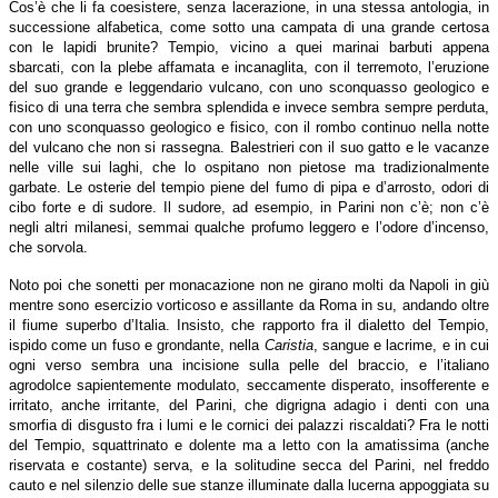
Cos’è che li fa coesistere, senza lacerazione, in una stessa antologia, in
successione alfabetica, come sotto una campata di una grande certosa
con le lapidi brunite? Tempio, vicino a quei marinai barbuti appena
sbarcati, con la plebe affamata e incanaglita, con il terremoto, l’eruzione
del suo grande e leggendario vulcano, con uno sconquasso geologico e
fisico di una terra che sembra splendida e invece sembra sempre perduta,
con uno sconquasso geologico e fisico, con il rombo continuo nella notte
del vulcano che non si rassegna. Balestrieri con il suo gatto e le vacanze
nelle ville sui laghi, che lo ospitano non pietose ma tradizionalmente
garbate. Le osterie del tempio piene del fumo di pipa e d’arrosto, odori di
cibo forte e di sudore. Il sudore, ad esempio, in Parini non c’è; non c’è
negli altri milanesi, semmai qualche profumo leggero e l’odore d’incenso,
che sorvola.
Noto poi che sonetti per monacazione non ne girano molti da Napoli in giù
mentre sono esercizio vorticoso e assillante da Roma in su, andando oltre
il fiume superbo d’Italia. Insisto, che rapporto fra il dialetto del Tempio,
ispido come un fuso e grondante, nella
Caristia
, sangue e lacrime, e in cui
ogni verso sembra una incisione sulla pelle del braccio, e l’italiano
agrodolce sapientemente modulato, seccamente disperato, insofferente e
irritato, anche irritante, del Parini, che digrigna adagio i denti con una
smorfia di disgusto fra i lumi e le cornici dei palazzi riscaldati? Fra le notti
del Tempio, squattrinato e dolente ma a letto con la amatissima (anche
riservata e costante) serva, e la solitudine secca del Parini, nel freddo
cauto e nel silenzio delle sue stanze illuminate dalla lucerna appoggiata su