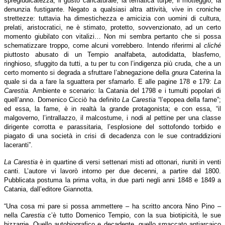
spregiudicatezza, il gusto caricaturale, la tematica turpe, il motteggio, la
denunzia fustigante. Negato a qualsiasi altra attività, vive in croniche
strettezze: tuttavia ha dimestichezza e amicizia con uomini di cultura,
prelati, aristocratici, ne è stimato, protetto, sovvenzionato, ad un certo
momento giubilato con vitalizi… Non mi sembra pertanto che si possa
schematizzare troppo, come alcuni vorrebbero. Intendo riferirmi al
cliché
piuttosto abusato di un Tempio analfabeta, autodidatta, blasfemo,
ringhioso, sfuggito da tutti, a tu per tu con l’indigenza più cruda, che a un
certo momento si degrada a sfruttare l’abnegazione della
gnura
Caterina la
quale si da a fare la sguattera per sfamarlo. E alle pagine 178 e 179:
La
Carestia.
Ambiente e scenario: la Catania del 1798 e i tumulti popolari di
quell’anno. Domenico Cicciò ha definito
La
Carestia
“l’epopea della fame”;
ed essa, la fame, è in realtà la grande protagonista; e con essa, “il
malgoverno, l’intrallazzo, il malcostume, i nodi al pettine per una classe
dirigente corrotta e parassitaria, l’esplosione del sottofondo torbido e
piagato di una società in crisi di decadenza con le sue contraddizioni
laceranti”.
La Carestia
è in quartine di versi settenari misti ad ottonari, riuniti in venti
canti. L’autore vi lavorò intorno per due decenni, a partire dal 1800.
Pubblicata postuma la prima volta, in due parti negli anni 1848 e 1849 a
Catania, dall’editore Giannotta.
“Una cosa mi pare si possa ammettere – ha scritto ancora Nino Pino –
nella
Carestia
c’è tutto Domenico Tempio, con la sua biotipicità, le sue
bizzarrie. Quello autobiografico e decadente, quello smaccato antiarcaico