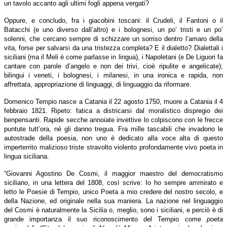
un tavolo accanto agli ultimi fogli appena vergati?
Oppure, e concludo, fra i giacobini toscani: il Crudeli, il Fantoni o il
Batacchi (e uno diverso dall’altro) e i bolognesi, un po’ tristi e un po’
solenni, che cercano sempre di schizzare un sorriso dentro l’amaro della
vita, forse per salvarsi da una tristezza completa? E il dialetto? Dialettali i
siciliani (ma il Meli è come parlasse in lingua), i Napoletani (e De Liguori fa
cantare con parole d’angelo e non dei trivi, cioè ripulite e angelicate);
bilingui i veneti, i bolognesi, i milanesi, in una ironica e rapida, non
affrettata, appropriazione di linguaggi, di linguaggio da riformare.
Domenico Tempio nasce a Catania il 22 agosto 1750, muore a Catania il 4
febbraio 1821. Ripeto: fatica a districarsi dal moralistico dispregio dei
benpensanti. Rapide secche annoiate invettive lo colpiscono con le frecce
puntute tutt’ora, né gli danno tregua. Fra mille tascabili che invadono le
autostrade della poesia, non uno è dedicato alla voce alta di questo
imperterrito malizioso triste stravolto violento profondamente vivo poeta in
lingua siciliana.
“Giovanni Agostino De Cosmi, il maggior maestro del democratismo
siciliano, in una lettera del 1808, così scrive: Io ho sempre ammirato e
letto le Poesie di Tempio, unico Poeta a mio credere del nostro secolo, e
della Nazione, ed originale nella sua maniera. La nazione nel linguaggio
del Cosmi è naturalmente la Sicilia o, meglio, sono i siciliani, e perciò è di
grande importanza il suo riconoscimento del Tempio come
poeta