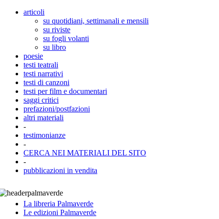
articoli
su quotidiani, settimanali e mensili
su riviste
su fogli volanti
su libro
poesie
testi teatrali
testi narrativi
testi di canzoni
testi per film e documentari
saggi critici
prefazioni/postfazioni
altri materiali
-
testimonianze
-
CERCA NEI MATERIALI DEL SITO
-
pubblicazioni in vendita
La libreria Palmaverde
Le edizioni Palmaverde