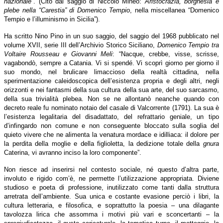
nazionale
”. (Cito dal saggio di Niccolò Mineo:
Aristocrazia, borghesia e
plebe nella “Carestia” di Domenico Tempio
, nella miscellanea “Domenico
Tempio e l’illuminismo in Sicilia”).
Ha scritto Nino Pino in un suo saggio, del saggio del 1968 pubblicato nel
volume XVII, serie III dell’Archivio Storico Siciliano,
Domenico Tempio tra
Voltaire Rousseau e Giovanni Meli
: “Nacque, crebbe, visse, scrisse,
vagabondò, sempre a Catania. Vi si spendé. Vi scoprì giorno per giorno il
suo mondo, nel brulicare limaccioso della realtà cittadina, nella
sperimentazione caleidoscopica dell’esistenza propria e degli altri, negli
orizzonti e nei fantasmi della sua cultura della sua arte, del suo sarcasmo,
della sua trivialità plebea. Non se ne allontanò neanche quando con
decreto reale fu nominato notaio del casale di Valcorrente (1791). La sua è
l’esistenza legalitaria del disadattato, del refrattario geniale, un tipo
d’infingardo non comune e non conseguente bloccato sulla soglia del
quieto vivere che ne alimenta la venatura mordace e idilliaca: il dolore per
la perdita della moglie e della figlioletta, la dedizione totale della
gnura
Caterina, vi avranno inciso la loro componente”.
Non riesce ad inserirsi nel contesto sociale, né questo d’altra parte,
involuto e rigido com’è, ne permette l’utilizzazione appropriata. Diviene
studioso e poeta di professione, inutilizzato come tanti dalla struttura
arretrata dell’ambiente. Sua unica e costante evasione perciò i libri, la
cultura letteraria, e filosofica, e soprattutto la poesia – una dilagante
tavolozza lirica che assomma i motivi più vari e sconcertanti – la