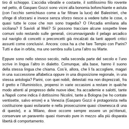
tiro di schioppo. L’accidia vibratile e costante, il sottilissimo filo rovente
nel petto, di Gasparo Gozzi sono vicini alla bonomia bofonchiante e astuta
(con l’occhio semichiuso come a far filtrare la luce) del Balestrieri, che
sfinge di sforzarsi e invece senza sforzo riesce a vedere tutte le cose, o
quasi tutte le cose che non sono tragedia? O l’Arcadia emiliana alla
siciliana? Il Savioli al Meli? Si possono tracciare alcune sospette linee
comuni solo restando sulle generali, circumnavigando il pelago arcadico
sul naviglio di concetti o preconcetti già rincalzati da tanti apporti critici
assunti come conclusivi. Ancora: cosa ha a che fare Tempio con Parini?
Tutti e due in orbita, ma uno sembra sulla Luna l’altro su Marte.
Eppure sono nello stesso secolo, nella seconda parte del secolo e l’uno
scrive in lingua l’altro in dialetto. Comunque, alla base, hanno il suono
della stessa lingua che chiama. Cos’è, allora, che li fa accogliere, magari
in una successione alfabetica oppure in una disposizione regionale, in una
stessa antologia? Parini, con quei nobili, detestati ma non disprezzati, fra
il gretto e l’illuministico, propensi in varie occasioni a restare in qualche
modo attenti al progresso delle nuove idee; fra accademie e salotti, tante
a Napoli come indica il dottissimo Nicolini, tante a Bologna (ne ho contate
ventisette, salvo errore) e a Venezia (Gasparo Gozzi è protagonista nella
costituzione quasi esilarante e nella prosecuzione quasi clownesca di una
di queste), e a Milano, dove occorre sempre essere un po’ritenuti,
conservare un paravento quasi riservato pure in mezzo alla più disparata
libertà di comportamento.