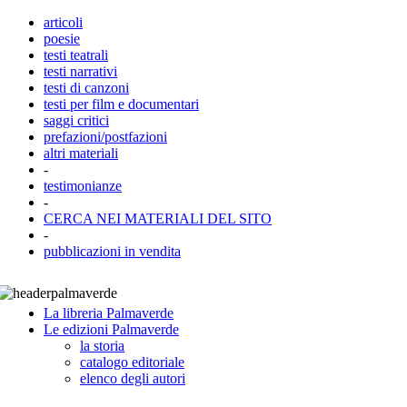
articoli
poesie
testi teatrali
testi narrativi
testi di canzoni
testi per film e documentari
saggi critici
prefazioni/postfazioni
altri materiali
-
testimonianze
-
CERCA NEI MATERIALI DEL SITO
-
pubblicazioni in vendita
La libreria Palmaverde
Le edizioni Palmaverde
la storia
catalogo editoriale
elenco degli autori