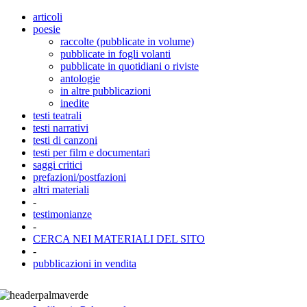
articoli
poesie
raccolte (pubblicate in volume)
pubblicate in fogli volanti
pubblicate in quotidiani o riviste
antologie
in altre pubblicazioni
inedite
testi teatrali
testi narrativi
testi di canzoni
testi per film e documentari
saggi critici
prefazioni/postfazioni
altri materiali
-
testimonianze
-
CERCA NEI MATERIALI DEL SITO
-
pubblicazioni in vendita