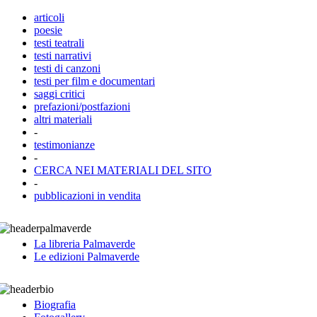
articoli
poesie
testi teatrali
testi narrativi
testi di canzoni
testi per film e documentari
saggi critici
prefazioni/postfazioni
altri materiali
-
testimonianze
-
CERCA NEI MATERIALI DEL SITO
-
pubblicazioni in vendita
La libreria Palmaverde
Le edizioni Palmaverde
Biografia