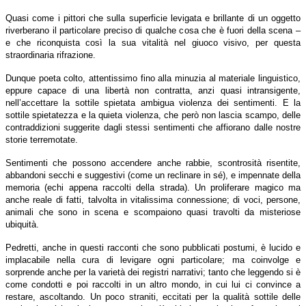
Quasi come i pittori che sulla superficie levigata e brillante di un oggetto
riverberano il particolare preciso di qualche cosa che è fuori della scena –
e che riconquista così la sua vitalità nel giuoco visivo, per questa
straordinaria rifrazione.
Dunque poeta colto, attentissimo fino alla minuzia al materiale linguistico,
eppure capace di una libertà non contratta, anzi quasi intransigente,
nell’accettare la sottile spietata ambigua violenza dei sentimenti. E la
sottile spietatezza e la quieta violenza, che però non lascia scampo, delle
contraddizioni suggerite dagli stessi sentimenti che affiorano dalle nostre
storie terremotate.
Sentimenti che possono accendere anche rabbie, scontrosità risentite,
abbandoni secchi e suggestivi (come un reclinare in sé), e impennate della
memoria (echi appena raccolti della strada). Un proliferare magico ma
anche reale di fatti, talvolta in vitalissima connessione; di voci, persone,
animali che sono in scena e scompaiono quasi travolti da misteriose
ubiquità.
Pedretti, anche in questi racconti che sono pubblicati postumi, è lucido e
implacabile nella cura di levigare ogni particolare; ma coinvolge e
sorprende anche per la varietà dei registri narrativi; tanto che leggendo si è
come condotti e poi raccolti in un altro mondo, in cui lui ci convince a
restare, ascoltando. Un poco straniti, eccitati per la qualità sottile delle