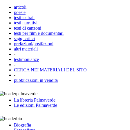
articoli
poesie
testi teatrali
testi narrativi
testi di canzoni
testi per film e documentari
saggi critici
prefazioni/postfazioni
altri materiali
-
testimonianze
-
CERCA NEI MATERIALI DEL SITO
-
pubblicazioni in vendita
La libreria Palmaverde
Le edizioni Palmaverde
Biografia