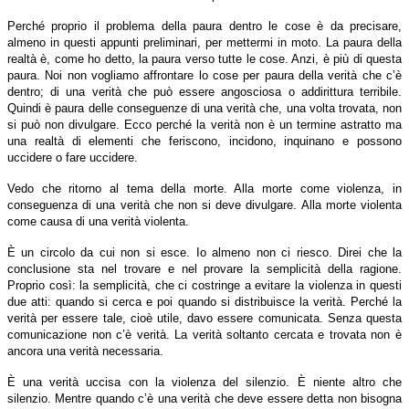
Perché proprio il problema della paura dentro le cose è da precisare,
almeno in questi appunti preliminari, per mettermi in moto. La paura della
realtà è, come ho detto, la paura verso tutte le cose. Anzi, è più di questa
paura. Noi non vogliamo affrontare lo cose per paura della verità che c’è
dentro; di una verità che può essere angosciosa o addirittura terribile.
Quindi è paura delle conseguenze di una verità che, una volta trovata, non
si può non divulgare. Ecco perché la verità non è un termine astratto ma
una realtà di elementi che feriscono, incidono, inquinano e possono
uccidere o fare uccidere.
Vedo che ritorno al tema della morte. Alla morte come violenza, in
conseguenza di una verità che non si deve divulgare. Alla morte violenta
come causa di una verità violenta.
È un circolo da cui non si esce. Io almeno non ci riesco. Direi che la
conclusione sta nel trovare e nel provare la semplicità della ragione.
Proprio così: la semplicità, che ci costringe a evitare la violenza in questi
due atti: quando si cerca e poi quando si distribuisce la verità. Perché la
verità per essere tale, cioè utile, davo essere comunicata. Senza questa
comunicazione non c’è verità. La verità soltanto cercata e trovata non è
ancora una verità necessaria.
È una verità uccisa con la violenza del silenzio. È niente altro che
silenzio. Mentre quando c’è una verità che deve essere detta non bisogna