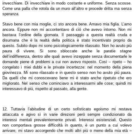
invecchiare. Di invecchiare in modo costante e uniforme. Senza scosse.
Come una palla che rotola da un muro all’altro e procede dritta ma senza
speranza.
Stavo bene con mia moglie, ci sto ancora bene. Amavo mia figlia. L’amo
ancora. Eppure non mi accontentavo di ciò che avevo intorno. Non mi
bastava l’ordine della giornata. Il passaggio a questa realtà cruda e
disumana che è la realtà della politica è stato incentivato proprio da
questo. Subito dopo mi sono psicologicamente rilassato. Non ho avuto più
paura di vivere. Si sono sbloccate anche le paratie stagne
dell’indifferenza, dentro alle quali avevo inzeppate senza documentarle le
domande piene di problemi a cui non avevo risposto. Così – ripeto – ho
congelato i miei dubbi e le private incertezze: nel momento della piena
giovinezza. Mi sono rilassato e in questo senso non ho avuto più paura.
Da quelli che mi conoscevano bene mi è stato anche ripetuto che ero
migliorato. Nel senso che cominciavo a interessarmi alle cose; quindi mi
interessavo di più, rispetto al passato, alla gente.
12. Tuttavia l’abitudine di un certo sofisticato egoismo mi restava
attaccata e agivo sì in varie direzioni però sempre condizionato da
interessi mentali prevalentemente privati. Interessi esistenziali. Questo
non comportava grosse difficoltà in quanto, è un punto a cui volevo
arrivare, mi stavo accorgendo che molti altri più o meno della mia età –