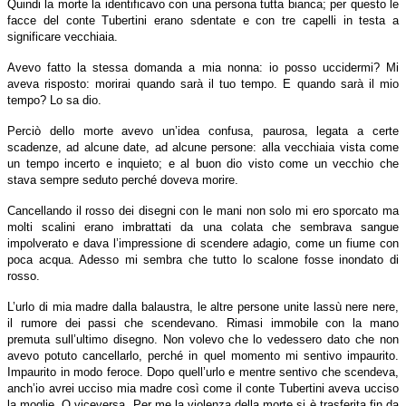
Quindi la morte la identificavo con una persona tutta bianca; per questo le
facce del conte Tubertini erano sdentate e con tre capelli in testa a
significare vecchiaia.
Avevo fatto la stessa domanda a mia nonna: io posso uccidermi? Mi
aveva risposto: morirai quando sarà il tuo tempo. E quando sarà il mio
tempo? Lo sa dio.
Perciò dello morte avevo un’idea confusa, paurosa, legata a certe
scadenze, ad alcune date, ad alcune persone: alla vecchiaia vista come
un tempo incerto e inquieto; e al buon dio visto come un vecchio che
stava sempre seduto perché doveva morire.
Cancellando il rosso dei disegni con le mani non solo mi ero sporcato ma
molti scalini erano imbrattati da una colata che sembrava sangue
impolverato e dava l’impressione di scendere adagio, come un fiume con
poca acqua. Adesso mi sembra che tutto lo scalone fosse inondato di
rosso.
L’urlo di mia madre dalla balaustra, le altre persone unite lassù nere nere,
il rumore dei passi che scendevano. Rimasi immobile con la mano
premuta sull’ultimo disegno. Non volevo che lo vedessero dato che non
avevo potuto cancellarlo, perché in quel momento mi sentivo impaurito.
Impaurito in modo feroce. Dopo quell’urlo e mentre sentivo che scendeva,
anch’io avrei ucciso mia madre così come il conte Tubertini aveva ucciso
la moglie. O viceversa. Per me la violenza della morte si è trasferita fin da