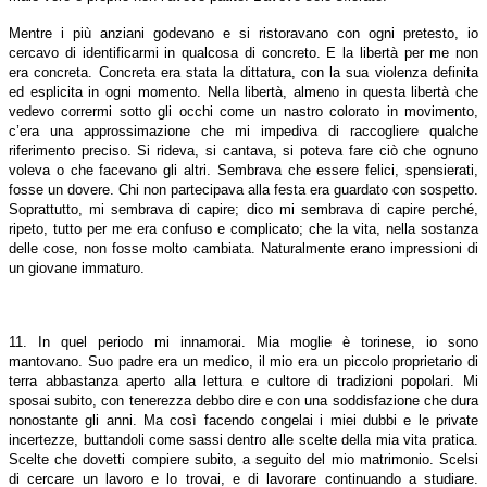
Mentre i più anziani godevano e si ristoravano con ogni pretesto, io
cercavo di identificarmi in qualcosa di concreto. E la libertà per me non
era concreta. Concreta era stata la dittatura, con la sua violenza definita
ed esplicita in ogni momento. Nella libertà, almeno in questa libertà che
vedevo corrermi sotto gli occhi come un nastro colorato in movimento,
c’era una approssimazione che mi impediva di raccogliere qualche
riferimento preciso. Si rideva, si cantava, si poteva fare ciò che ognuno
voleva o che facevano gli altri. Sembrava che essere felici, spensierati,
fosse un dovere. Chi non partecipava alla festa era guardato con sospetto.
Soprattutto, mi sembrava di capire; dico mi sembrava di capire perché,
ripeto, tutto per me era confuso e complicato; che la vita, nella sostanza
delle cose, non fosse molto cambiata. Naturalmente erano impressioni di
un giovane immaturo.
11. In quel periodo mi innamorai. Mia moglie è torinese, io sono
mantovano. Suo padre era un medico, il mio era un piccolo proprietario di
terra abbastanza aperto alla lettura e cultore di tradizioni popolari. Mi
sposai subito, con tenerezza debbo dire e con una soddisfazione che dura
nonostante gli anni. Ma così facendo congelai i miei dubbi e le private
incertezze, buttandoli come sassi dentro alle scelte della mia vita pratica.
Scelte che dovetti compiere subito, a seguito del mio matrimonio. Scelsi
di cercare un lavoro e lo trovai, e di lavorare continuando a studiare.