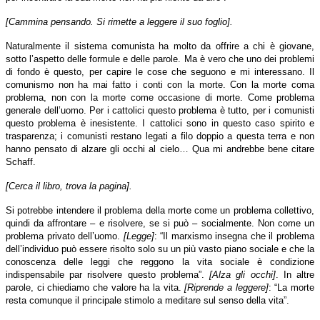
[Cammina pensando. Si rimette a leggere il suo foglio].
Naturalmente il sistema comunista ha molto da offrire a chi è giovane,
sotto l’aspetto delle formule e delle parole. Ma è vero che uno dei problemi
di fondo è questo, per capire le cose che seguono e mi interessano. Il
comunismo non ha mai fatto i conti con la morte. Con la morte coma
problema, non con la morte come occasione di morte. Come problema
generale dell’uomo. Per i cattolici questo problema è tutto, per i comunisti
questo problema è inesistente. I cattolici sono in questo caso spirito e
trasparenza; i comunisti restano legati a filo doppio a questa terra e non
hanno pensato di alzare gli occhi al cielo… Qua mi andrebbe bene citare
Schaff.
[Cerca il libro, trova la pagina].
Si potrebbe intendere il problema della morte come un problema collettivo,
quindi da affrontare – e risolvere, se si può – socialmente. Non come un
problema privato dell’uomo.
[Legge]
: “Il marxismo insegna che il problema
dell’individuo può essere risolto solo su un più vasto piano sociale e che la
conoscenza delle leggi che reggono la vita sociale è condizione
indispensabile par risolvere questo problema”.
[Alza gli occhi]
. In altre
parole, ci chiediamo che valore ha la vita.
[Riprende a leggere]
: “La morte
resta comunque il principale stimolo a meditare sul senso della vita”.