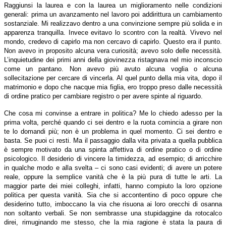
Raggiunsi la laurea e con la laurea un miglioramento nelle condizioni
generali: prima un avanzamento nel lavoro poi addirittura un cambiamento
sostanziale. Mi realizzavo dentro a una convinzione sempre più solida e in
apparenza tranquilla. Invece evitavo lo scontro con la realtà. Vivevo nel
mondo, credevo di capirlo ma non cercavo di capirlo. Questo era il punto.
Non avevo in proposito alcuna vera curiosità; avevo solo delle necessità.
L’inquietudine dei primi anni della giovinezza ristagnava nel mio inconscio
come un pantano. Non avevo più avuto alcuna voglia o alcuna
sollecitazione per cercare di vincerla. Al quel punto della mia vita, dopo il
matrimonio e dopo che nacque mia figlia, ero troppo preso dalle necessità
di ordine pratico per cambiare registro o per avere spinte al riguardo.
Che cosa mi convinse a entrare in politica? Me lo chiedo adesso per la
prima volta, perché quando ci sei dentro e la ruota comincia a girare non
te lo domandi più; non è un problema in quel momento. Ci sei dentro e
basta. Se puoi ci resti. Ma il passaggio dalla vita privata a quella pubblica
è sempre motivato da una spinta affettiva di ordine pratico o di ordine
psicologico. Il desiderio di vincere la timidezza, ad esempio; di arricchire
in qualche modo e alla svelta – ci sono casi evidenti; di avere un potere
reale, oppure la semplice vanità che è la più pura di tutte le arti. La
maggior parte dei miei colleghi, infatti, hanno compiuto la loro opzione
politica per questa vanità. Sia che si accontentino di poco oppure che
desiderino tutto, imboccano la via che risuona ai loro orecchi di osanna
non soltanto verbali. Se non sembrasse una stupidaggine da rotocalco
direi, rimuginando me stesso, che la mia ragione è stata la paura di