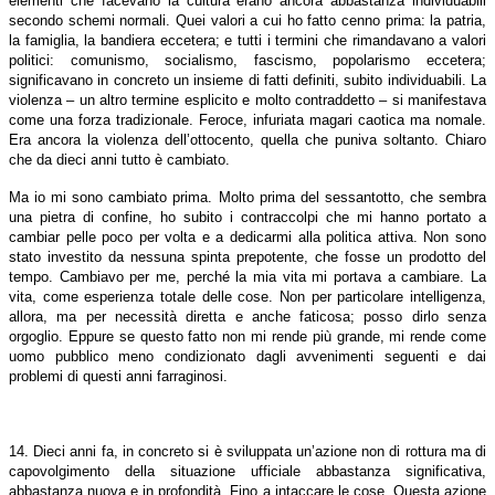
elementi che facevano la cultura erano ancora abbastanza individuabili
secondo schemi normali. Quei valori a cui ho fatto cenno prima: la patria,
la famiglia, la bandiera eccetera; e tutti i termini che rimandavano a valori
politici: comunismo, socialismo, fascismo, popolarismo eccetera;
significavano in concreto un insieme di fatti definiti, subito individuabili. La
violenza – un altro termine esplicito e molto contraddetto – si manifestava
come una forza tradizionale. Feroce, infuriata magari caotica ma nomale.
Era ancora la violenza dell’ottocento, quella che puniva soltanto. Chiaro
che da dieci anni tutto è cambiato.
Ma io mi sono cambiato prima. Molto prima del sessantotto, che sembra
una pietra di confine, ho subito i contraccolpi che mi hanno portato a
cambiar pelle poco per volta e a dedicarmi alla politica attiva. Non sono
stato investito da nessuna spinta prepotente, che fosse un prodotto del
tempo. Cambiavo per me, perché la mia vita mi portava a cambiare. La
vita, come esperienza totale delle cose. Non per particolare intelligenza,
allora, ma per necessità diretta e anche faticosa; posso dirlo senza
orgoglio. Eppure se questo fatto non mi rende più grande, mi rende come
uomo pubblico meno condizionato dagli avvenimenti seguenti e dai
problemi di questi anni farraginosi.
14. Dieci anni fa, in concreto si è sviluppata un’azione non di rottura ma di
capovolgimento della situazione ufficiale abbastanza significativa,
abbastanza nuova e in profondità. Fino a intaccare le cose. Questa azione