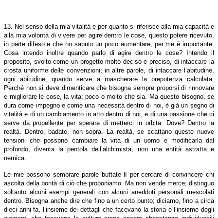
13. Nel senso della mia vitalità e per quanto si riferisce alla mia capacità e
alla mia volontà di vivere per agire dentro le cose, questo potere ricevuto,
in parte difeso e che ho saputo un poco aumentare, per me è importante.
Cosa intendo inoltre quando parlo di agire dentro le cose? Intendo il
proposito, svolto come un progetto molto deciso e preciso, di intaccare la
crosta uniforme delle convenzioni; in altre parole, di intaccare l’abitudine,
ogni abitudine, quando serve a mascherare la prepotenza calcolata.
Perché non si deve dimenticare che bisogna sempre proporsi di rinnovare
e migliorare le cose, la vita; poco o molto che sia. Ma questo bisogno, se
dura come impegno e come una necessità dentro di noi, è già un segno di
vitalità e di un cambiamento in atto dentro di noi, e di una passione che ci
serve da propellente per sperare di metterci in orbita. Dove? Dentro la
realtà. Dentro, badate, non sopra. La realtà, se scattano queste nuove
tensioni che possono cambiare la vita di un uomo e modificarla dal
profondo, diventa la pentola dell’alchimista, non una entità astratta e
nemica.
Le mie possono sembrare parole buttate lì per cercare di convincere chi
ascolta della bontà di ciò che proponiamo. Ma non vende merce; distinguo
soltanto alcuni esempi generali con alcuni aneddoti personali mescolati
dentro. Bisogna anche dire che fino a un certo punto; diciamo, fino a circa
dieci anni fa, l’insieme dei dettagli che facevano la storia e l’insieme degli