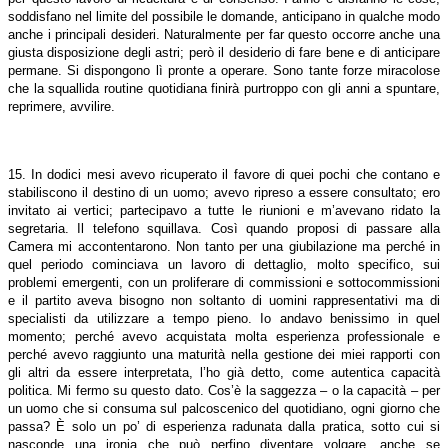
soddisfano nel limite del possibile le domande, anticipano in qualche modo
anche i principali desideri. Naturalmente per far questo occorre anche una
giusta disposizione degli astri; però il desiderio di fare bene e di anticipare
permane. Si dispongono lì pronte a operare. Sono tante forze miracolose
che la squallida routine quotidiana finirà purtroppo con gli anni a spuntare,
reprimere, avvilire.
15. In dodici mesi avevo ricuperato il favore di quei pochi che contano e
stabiliscono il destino di un uomo; avevo ripreso a essere consultato; ero
invitato ai vertici; partecipavo a tutte le riunioni e m’avevano ridato la
segretaria. Il telefono squillava. Così quando proposi di passare alla
Camera mi accontentarono. Non tanto per una giubilazione ma perché in
quel periodo cominciava un lavoro di dettaglio, molto specifico, sui
problemi emergenti, con un proliferare di commissioni e sottocommissioni
e il partito aveva bisogno non soltanto di uomini rappresentativi ma di
specialisti da utilizzare a tempo pieno. Io andavo benissimo in quel
momento; perché avevo acquistata molta esperienza professionale e
perché avevo raggiunto una maturità nella gestione dei miei rapporti con
gli altri da essere interpretata, l’ho già detto, come autentica capacità
politica. Mi fermo su questo dato. Cos’è la saggezza – o la capacità – per
un uomo che si consuma sul palcoscenico del quotidiano, ogni giorno che
passa? È solo un po’ di esperienza radunata dalla pratica, sotto cui si
nasconde una ironia che può perfino diventare volgare, anche se