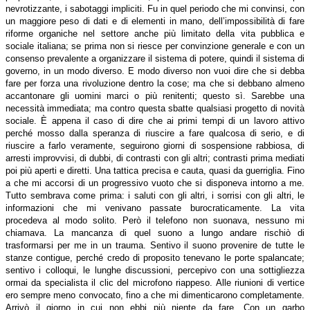
nevrotizzante, i sabotaggi impliciti. Fu in quel periodo che mi convinsi, con
un maggiore peso di dati e di elementi in mano, dell’impossibilità di fare
riforme organiche nel settore anche più limitato della vita pubblica e
sociale italiana; se prima non si riesce per convinzione generale e con un
consenso prevalente a organizzare il sistema di potere, quindi il sistema di
governo, in un modo diverso. E modo diverso non vuoi dire che si debba
fare per forza una rivoluzione dentro la cose; ma che si debbano almeno
accantonare gli uomini marci o più renitenti; questo sì. Sarebbe una
necessità immediata; ma contro questa sbatte qualsiasi progetto di novità
sociale. È appena il caso di dire che ai primi tempi di un lavoro attivo
perché mosso dalla speranza di riuscire a fare qualcosa di serio, e di
riuscire a farlo veramente, seguirono giorni di sospensione rabbiosa, di
arresti improvvisi, di dubbi, di contrasti con gli altri; contrasti prima mediati
poi più aperti e diretti. Una tattica precisa e cauta, quasi da guerriglia. Fino
a che mi accorsi di un progressivo vuoto che si disponeva intorno a me.
Tutto sembrava come prima: i saluti con gli altri, i sorrisi con gli altri, le
informazioni che mi venivano passate burocraticamente. La vita
procedeva al modo solito. Però il telefono non suonava, nessuno mi
chiamava. La mancanza di quel suono a lungo andare rischiò di
trasformarsi per me in un trauma. Sentivo il suono provenire de tutte le
stanze contigue, perché credo di proposito tenevano le porte spalancate;
sentivo i colloqui, le lunghe discussioni, percepivo con una sottigliezza
ormai da specialista il clic del microfono riappeso. Alle riunioni di vertice
ero sempre meno convocato, fino a che mi dimenticarono completamente.
Arrivò il giorno in cui non ebbi più niente da fare. Con un garbo