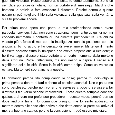
guerriero vincente. Posso essere utile soltanto come testimonio. Sono un
semplice portatore di notizie, non un portatore di messaggi. Ma dirli che
bastano le notizie a fare avanzare il discorso. Perché dentro a queste
notizie si può ripigliare il filo sulla violenza, sulla giustizia, sulla verità. E
su altri problemi ancora.
Per prima cosa ripeto che porto la mia testimonianza senza avere
particolari privilegi. I dati non sono straordinari semmai tipici, quindi non mi
concedo nemmeno il conforto di una divertita primogenitura. C’è chi ha
vissuto più a fondo di me; con più intelligenza; con più passione; con più
angoscia. Io ho avuto e ho cercato di avere amore. Mi tengo il merito
d’essere sopravvissuto in un’epoca che aveva propensione a uccidere; e
ho il vantaggio d’essere stato evitato a un certo momento dalla morte o
dalla sfortuna. Potrei rallegrarmi, ma non riesco a capire il senso e il
significato della felicità. Sento la felicità come colpa. Come un valore da
evitare. Ma tornerò sopra anche a questo.
Mi domando perché sto complicando le cose; perché mi coinvolgo in
prima persona dentro ai fatti e dentro ai pensieri accaduti. Non è paura ma
sono perplesso, perché non vorrei che servisse a poco o servisse a far
dirottare il filo verso secche imprevedibili. Forse questo scrupolo contiene
qualcosa di vero ma preferisco procedere in questo modo, perché son so
dove andrò a finire. Ho comunque bisogno, me lo sento addosso, di
mettere dentro alle cose che scrivo e che detto anche la parte più attiva di
me, sia buona o cattiva, perché la conclusione… può essere micidiale.