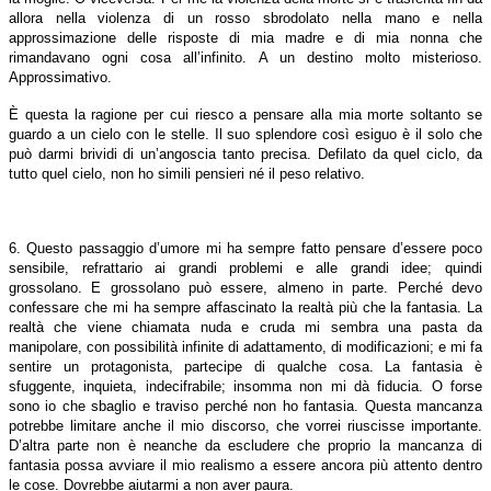
allora nella violenza di un rosso sbrodolato nella mano e nella
approssimazione delle risposte di mia madre e di mia nonna che
rimandavano ogni cosa all’infinito. A un destino molto misterioso.
Approssimativo.
È questa la ragione per cui riesco a pensare alla mia morte soltanto se
guardo a un cielo con le stelle. Il suo splendore così esiguo è il solo che
può darmi brividi di un’angoscia tanto precisa. Defilato da quel ciclo, da
tutto quel cielo, non ho simili pensieri né il peso relativo.
6. Questo passaggio d’umore mi ha sempre fatto pensare d’essere poco
sensibile, refrattario ai grandi problemi e alle grandi idee; quindi
grossolano. E grossolano può essere, almeno in parte. Perché devo
confessare che mi ha sempre affascinato la realtà più che la fantasia. La
realtà che viene chiamata nuda e cruda mi sembra una pasta da
manipolare, con possibilità infinite di adattamento, di modificazioni; e mi fa
sentire un protagonista, partecipe di qualche cosa. La fantasia è
sfuggente, inquieta, indecifrabile; insomma non mi dà fiducia. O forse
sono io che sbaglio e traviso perché non ho fantasia. Questa mancanza
potrebbe limitare anche il mio discorso, che vorrei riuscisse importante.
D’altra parte non è neanche da escludere che proprio la mancanza di
fantasia possa avviare il mio realismo a essere ancora più attento dentro
le cose. Dovrebbe aiutarmi a non aver paura.