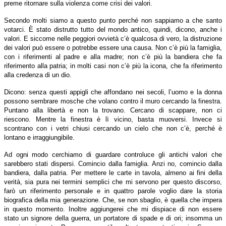
preme ritornare sulla violenza come crisi dei valori.
Secondo molti siamo a questo punto perché non sappiamo a che santo
votarci. È stato distrutto tutto del mondo antico, quindi, dicono, anche i
valori. E siccome nelle peggiori ovvietà c’è qualcosa di vero, la distruzione
dei valori può essere o potrebbe essere una causa. Non c’è più la famiglia,
con i riferimenti al padre e alla madre; non c’è più la bandiera che fa
riferimento alla patria; in molti casi non c’è più la icona, che fa riferimento
alla credenza di un dio.
Dicono: senza questi appigli che affondano nei secoli, l’uomo e la donna
possono sembrare mosche che volano contro il muro cercando la finestra.
Puntano alla libertà e non la trovano. Cercano di scappare, non ci
riescono. Mentre la finestra è lì vicino, basta muoversi. Invece si
scontrano con i vetri chiusi cercando un cielo che non c’è, perché è
lontano e irraggiungibile.
Ad ogni modo cerchiamo di guardare controluce gli antichi valori che
sarebbero stati dispersi. Comincio dalla famiglia. Anzi no, comincio dalla
bandiera, dalla patria. Per mettere le carte in tavola, almeno ai fini della
verità, sia pura nei termini semplici che mi servono per questo discorso,
farò un riferimento personale e in quattro parole voglio dare la storia
biografica della mia generazione. Che, se non sbaglio, è quella che impera
in questo momento. Inoltre aggiungerei che mi dispiace di non essere
stato un signore della guerra, un portatore di spade e di ori; insomma un