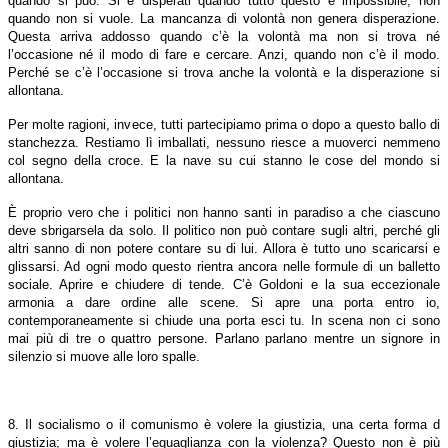
quando si può. Si è disperati quando tutto questo è impossibile; non
quando non si vuole. La mancanza di volontà non genera disperazione.
Questa arriva addosso quando c’è la volontà ma non si trova né
l’occasione né il modo di fare e cercare. Anzi, quando non c’è il modo.
Perché se c’è l’occasione si trova anche la volontà e la disperazione si
allontana.
Per molte ragioni, invece, tutti partecipiamo prima o dopo a questo ballo di
stanchezza. Restiamo lì imballati, nessuno riesce a muoverci nemmeno
col segno della croce. E la nave su cui stanno le cose del mondo si
allontana.
È proprio vero che i politici non hanno santi in paradiso a che ciascuno
deve sbrigarsela da solo. Il politico non può contare sugli altri, perché gli
altri sanno di non potere contare su di lui. Allora è tutto uno scaricarsi e
glissarsi. Ad ogni modo questo rientra ancora nelle formule di un balletto
sociale. Aprire e chiudere di tende. C’è Goldoni e la sua eccezionale
armonia a dare ordine alle scene. Si apre una porta entro io,
contemporaneamente si chiude una porta esci tu. In scena non ci sono
mai più di tre o quattro persone. Parlano parlano mentre un signore in
silenzio si muove alle loro spalle.
8. Il socialismo o il comunismo è volere la giustizia, una certa forma d
giustizia; ma è volere l’eguaglianza con la violenza? Questo non è più