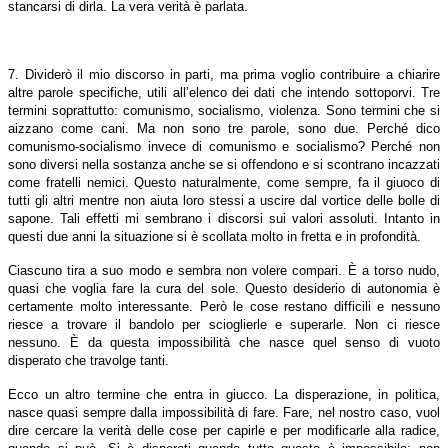
stancarsi di dirla. La vera verità è parlata.
7. Dividerò il mio discorso in parti, ma prima voglio contribuire a chiarire
altre parole specifiche, utili all’elenco dei dati che intendo sottoporvi. Tre
termini soprattutto: comunismo, socialismo, violenza. Sono termini che si
aizzano come cani. Ma non sono tre parole, sono due. Perché dico
comunismo-socialismo invece di comunismo e socialismo? Perché non
sono diversi nella sostanza anche se si offendono e si scontrano incazzati
come fratelli nemici. Questo naturalmente, come sempre, fa il giuoco di
tutti gli altri mentre non aiuta loro stessi a uscire dal vortice delle bolle di
sapone. Tali effetti mi sembrano i discorsi sui valori assoluti. Intanto in
questi due anni la situazione si è scollata molto in fretta e in profondità.
Ciascuno tira a suo modo e sembra non volere compari. È a torso nudo,
quasi che voglia fare la cura del sole. Questo desiderio di autonomia è
certamente molto interessante. Però le cose restano difficili e nessuno
riesce a trovare il bandolo per scioglierle e superarle. Non ci riesce
nessuno. È da questa impossibilità che nasce quel senso di vuoto
disperato che travolge tanti.
Ecco un altro termine che entra in giucco. La disperazione, in politica,
nasce quasi sempre dalla impossibilità di fare. Fare, nel nostro caso, vuol
dire cercare la verità delle cose per capirle e per modificarle alla radice,