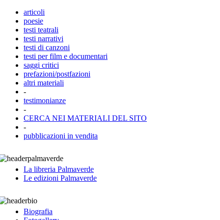
articoli
poesie
testi teatrali
testi narrativi
testi di canzoni
testi per film e documentari
saggi critici
prefazioni/postfazioni
altri materiali
-
testimonianze
-
CERCA NEI MATERIALI DEL SITO
-
pubblicazioni in vendita
La libreria Palmaverde
Le edizioni Palmaverde
Biografia