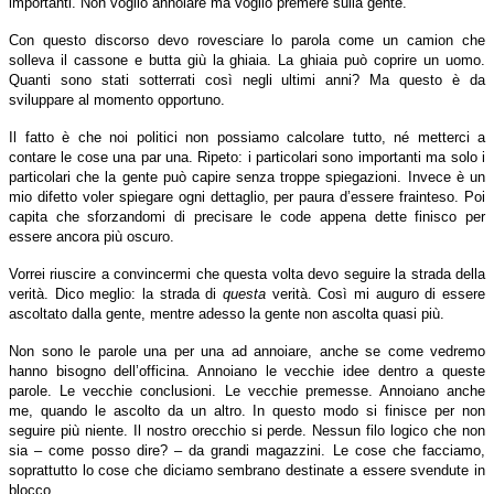
importanti. Non voglio annoiare ma voglio premere sulla gente.
Con questo discorso devo rovesciare lo parola come un camion che
solleva il cassone e butta giù la ghiaia. La ghiaia può coprire un uomo.
Quanti sono stati sotterrati così negli ultimi anni? Ma questo è da
sviluppare al momento opportuno.
Il fatto è che noi politici non possiamo calcolare tutto, né metterci a
contare le cose una par una. Ripeto: i particolari sono importanti ma solo i
particolari che la gente può capire senza troppe spiegazioni. Invece è un
mio difetto voler spiegare ogni dettaglio, per paura d’essere frainteso. Poi
capita che sforzandomi di precisare le code appena dette finisco per
essere ancora più oscuro.
Vorrei riuscire a convincermi che questa volta devo seguire la strada della
verità. Dico meglio: la strada di
questa
verità. Così mi auguro di essere
ascoltato dalla gente, mentre adesso la gente non ascolta quasi più.
Non sono le parole una per una ad annoiare, anche se come vedremo
hanno bisogno dell’officina. Annoiano le vecchie idee dentro a queste
parole. Le vecchie conclusioni. Le vecchie premesse. Annoiano anche
me, quando le ascolto da un altro. In questo modo si finisce per non
seguire più niente. Il nostro orecchio si perde. Nessun filo logico che non
sia – come posso dire? – da grandi magazzini. Le cose che facciamo,
soprattutto lo cose che diciamo sembrano destinate a essere svendute in
blocco.