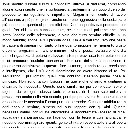
avrei dovuto puntare subito a collocarmi altrove. A defilarmi, compiendo
alcune azioni giuste che mi portassero a trasferirmi in un luogo diverso dal
precedente ma ugualmente importante. Magari in un centro di lavoro
all’apparenza più prestigioso, anche se meno aggressivo nella sostanza e
più innocuo in quanto al potere effettivo. Comunque dovevo procedere per
gradi. Per chi lavora pubblicamente, nelle istituzioni politiche che sono
sotto l’occhio delle telecamere, è vero che tutto sembra difficile in un
modo terribile; anche la più piccola cosa. Ma è altrettanto vero che basta
la cautela di sapersi non tanto offrire quanto proporre nel momento giusto
e con un programma – anche minimo – che si possa realizzare, che dia
tanto la garanzia di potersi realizzare a tempi brevi quanto di poter durare
e di procurare qualche consenso. Per uno della mia condizione il
programma consisteva in questo: fare in modo, usando tattica previsione
e intelligenza, che i più vicini ricomincino ad avere bisogno di te. Poi
seguiranno i più lontani, quelli che contano. Bastano poche cose al
principio. Non sono tanto i bisogni ma quelle che chiamo e continuo a
chiamare le necessità. Queste sono simili, ma più complicate, serie e
urgenti, dei bisogni; adesso tanto strombazzati. E non solo nello vita
privata, ma anche nella vita sociale, per il proprio lavoro. Se non riusciamo
a soddisfare le necessità l’uomo può anche morire. O muore addirittura. In
ogni caso è perduto, almeno nei suoi rapporti con gli altri. Queste
necessità vanno individuate circoscritte e accontentate (adesso si dice:
appagate) sia pensando, sia facendo, con la teoria e con la pratica; e
nessuno può immaginare quanta gente attiva e responsabile sia all’opera
per questo lavoro di ricucitura e di consenso. Fanno e disfanno le cose,