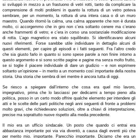
si sviluppò in mezzo a un frastuono di vetri rotti, tanto da complicare la
comprensione di molti problemi in quanto la rottura di un vetro poteva
sembrare, per un momento, la rottura di una intera casa o di un muro
maestro. Quando ritornò la calma, una calma apparente che non è durata
molto, ci accorgemmo che in giro non c’era soltanto cenere ma c’erano
anche frammenti di vetro; e c’era in corso una sostanziale modificazione
di rotta. L’ago magnetico era stato squilibrato. Si identificavano alcuni
nuovi riferimenti. Forse sarebbe utile individuare in dettaglio alcuni di
questi elementi, per capire gli episodi e i fatti seguenti. Fra l’altro credo
che sia giusto farlo in quanto si sono spese parole a non finire intorno a
questo argomento e si sono scritte pagine e pagine ma senza molto frutto,
se si toglie il piacere individuale di dare un giudizio – e non esprimere
soltanto un’opinione – in merito a un momento così importante della nostra
storia. Una storia che sembra di ieri mentre è ancora tutta di oggi.
Se riesco a spiegare dall’interno che cosa era quel mio lavoro,
impegnativo, prima che lo lasciassi per dedicarmi a tempo pieno alla
politica, posso in un certo modo offrire qualche elemento per intendere gli
atti e le scelte delle parti politiche negli anni seguenti di fronte a problemi
molto gravi, che richiedevano soluzioni, oltre a chiavi di interpretazione,
precise ma soprattutto nuove rispetto alla media precedente.
Il mio era un ufficio sindacale. Un posto che quando ci entrai era
abbastanza importante poi via via diventò, a causa dagli eventi più che
per merito mio, importante. Parecchio importante. Diciamo che era un