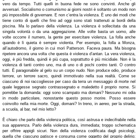
vero da tempo. Tutti quelli in buona fede ne sono convinti. Anche gli
avversari. Socialismo o comunismo ai giorni nostri è soltanto un modo non
più impossibile di governare. E non c’entra la violenza. È uno dei modi che
tiene conto di quelli che fino ad oggi sono stati trattenuti ai bordi della
piscina. Ma lo parlavo della violenza. La violenza è sollecitata da una
singola volontà o da una aggregazione. Alle volte basta un uomo, alle
volte occorre il numero, la gente per esercitare violenza. La folla anche
quando è lì quieta è sempre violenta. Per esempio, la folla a Monza,
all’autodromo, il giorno in cui morì Patterson. Faceva paura. Ma bisogna
ripetere ancora una volta che questa è violenza d’antan. La vera violenza,
oggi, è più fredda, quindi è più cupa, soprattutto è più micidiale. Non è la
violenza di tanti contro uno, ma di uno o di pochi contro tanti. O contro
tutti. È paragonabile al gelo su un corpo nudo. Non produce odio, produce
terrore, un terrore sacro, quindi immotivato nella sua realtà. Come se
ciascuno di noi raccogliesse per caso da terra un messaggio di morte nel
quale leggesse segnato contrassegnato e maledetto il proprio nome. Si
porrebbe la domanda: oggi sono scampato ma domani? Nessuno mi odia
in modo particolare, nonostante questo posso morire. Posso essere
coinvolto nella mia morte. Oggi, domani? In treno, in aereo, per la strada,
a scuola, al bar, nel mio letto?
È chiaro che parlo della violenza politica, così astrusa e indecifrabile nella
sua apparenza. Parlo della violenza dura, immediata; troppo schematica
per offrire appigli sicuri. Non della violenza codificata dagli psicologi,
quella che ciascuno patisce e consuma come oggetto del proprio delirio;