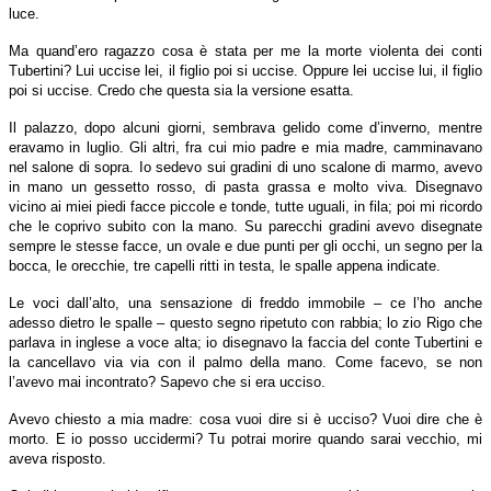
luce.
Ma quand’ero ragazzo cosa è stata per me la morte violenta dei conti
Tubertini? Lui uccise lei, il figlio poi si uccise. Oppure lei uccise lui, il figlio
poi si uccise. Credo che questa sia la versione esatta.
Il palazzo, dopo alcuni giorni, sembrava gelido come d’inverno, mentre
eravamo in luglio. Gli altri, fra cui mio padre e mia madre, camminavano
nel salone di sopra. Io sedevo sui gradini di uno scalone di marmo, avevo
in mano un gessetto rosso, di pasta grassa e molto viva. Disegnavo
vicino ai miei piedi facce piccole e tonde, tutte uguali, in fila; poi mi ricordo
che le coprivo subito con la mano. Su parecchi gradini avevo disegnate
sempre le stesse facce, un ovale e due punti per gli occhi, un segno per la
bocca, le orecchie, tre capelli ritti in testa, le spalle appena indicate.
Le voci dall’alto, una sensazione di freddo immobile – ce l’ho anche
adesso dietro le spalle – questo segno ripetuto con rabbia; lo zio Rigo che
parlava in inglese a voce alta; io disegnavo la faccia del conte Tubertini e
la cancellavo via via con il palmo della mano. Come facevo, se non
l’avevo mai incontrato? Sapevo che si era ucciso.
Avevo chiesto a mia madre: cosa vuoi dire si è ucciso? Vuoi dire che è
morto. E io posso uccidermi? Tu potrai morire quando sarai vecchio, mi
aveva risposto.