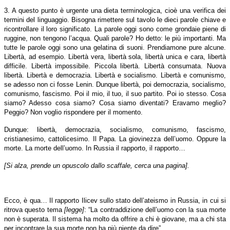
3. A questo punto è urgente una dieta terminologica, cioè una verifica dei
termini del linguaggio. Bisogna rimettere sul tavolo le dieci parole chiave e
ricontrollare il loro significato. La parole oggi sono come grondaie piene di
ruggine, non tengono l’acqua. Quali parole? Ho detto: le più importanti. Ma
tutte le parole oggi sono una gelatina di suoni. Prendiamone pure alcune.
Libertà, ad esempio. Libertà vera, libertà sola, libertà unica e cara, libertà
difficile. Libertà impossibile. Piccola libertà. Libertà consumata. Nuova
libertà. Libertà e democrazia. Libertà e socialismo. Libertà e comunismo,
se adesso non ci fosse Lenin. Dunque libertà, poi democrazia, socialismo,
comunismo, fascismo. Poi il mio, il tuo, il suo partito. Poi io stesso. Cosa
siamo? Adesso cosa siamo? Cosa siamo diventati? Eravamo meglio?
Peggio? Non voglio rispondere per il momento.
Dunque: libertà, democrazia, socialismo, comunismo, fascismo,
cristianesimo, cattolicesimo. Il Papa. La giovinezza dell’uomo. Oppure la
morte. La morte dell’uomo. In Russia il rapporto, il rapporto…
[Si alza, prende un opuscolo dallo scaffale, cerca una pagina].
Ecco, è qua… Il rapporto Ilicev sullo stato dell’ateismo in Russia, in cui si
ritrova questo tema
[legge]
: “La contraddizione dell’uomo con la sua morte
non è superata. Il sistema ha molto da offrire a chi è giovane, ma a chi sta
per incontrare la sua morte non ha più niente da dire”.