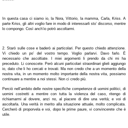
In questa casa ci siamo io, la Nora, Vittorio, la mamma, Carla, Kriss. A
parte Kriss, gli altri voglio fare in modo di interessarli sto’ discorso, mentre
lo compongo. Così anch’io potrò ascoltarmi.
2. Starò sulle cose e baderò ai particolari. Per questo chiedo attenzione.
Vi chiedo un po’ del vostro tempo. Voglio parlarvi. Davo farlo. È
necessario che ascoltiate. I miei argomenti li prendo da chi mi ha
preceduto. Li conoscete. Però alcuni particolari straordinari glieli aggiungo
io, dato che li ho cercati e trovati. Ma non credo che a un momento della
nostra vita, in un momento molto importante della nostra vita, possiamo
continuare a mentire a noi stessi. Non ci credo più.
Perciò nell’ambito delle nostre specifiche competenze di uomini politici, di
uomini costretti a mentire con tutta la violenza del caso, ritengo di
richiamarmi al dovere, anzi no, al piacere di dire una verità; e voi di
ascoltarla. Una verità in merito alla situazione attuale, molto complicata.
Cercherò di proporvela e voi, dopo le prime paure, vi convincerete che è
utile.