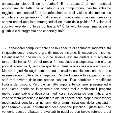
annacquata dietro il solito sorriso? È la capacità di non lasciarsi
angosciare dai fatti che accadono e ci comprimono, perché abbiamo
raggiunto una capacità di approfondimento e di visione del mondo più
articolata e più generale? È indifferenza mimetizzata, cioè una durezza di
scorza che si acquista immergendosi nel mare della politica? È volontà di
sopravvivere dentro forze contrastanti? È la volontà quasi maniacale di
giustizia e di progresso che ci perseguita?
16. Risponderei semplicemente che la capacità di esprimere saggezza sta
in queste cose, piccole o grandi, messe insieme. E mescolate insieme.
Un entusiasmo che non si può né si deve lasciare cadere è mischiato a
tanta utile ironia. Un po’ di rabbia è mescolata alla sopportazione e a un
poco di speranza. Questo per quanto si riferisce alle cose e alle occasioni.
Mentre il giudizio sugli uomini porta a un’altra conclusione che non può
essere se non tollerante e negativa. Perché l’uomo – lo sappiamo – non
sarà mai diverso dalle sue stesse passioni. Può cambiare o modificare
l’ordine dei bisogni. Però c’è un fatto importante da tener presente ed è
che l’uomo, anche se in generale non riesce mai a realizzare il progetto
molto responsabile e deciso di modificarsi sopportando ogni fatica, alle
volte sembra propenso a modificare alcuni aspetti della propria condizione;
mostrandosi sensibile ai richiami della amministrazione della giustizia –
per esempio – o del corretto uso della gestione pubblica. Questi temi che
vengono spesso dibattuti e divulgati in pubblico con tavole rotonde a cui