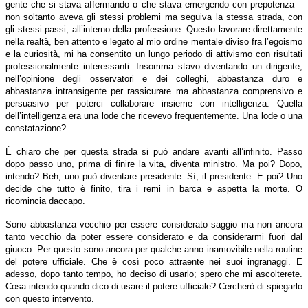
gente che si stava affermando o che stava emergendo con prepotenza –
non soltanto aveva gli stessi problemi ma seguiva la stessa strada, con
gli stessi passi, all’interno della professione. Questo lavorare direttamente
nella realtà, ben attento e legato al mio ordine mentale diviso fra l’egoismo
e la curiosità, mi ha consentito un lungo periodo di attivismo con risultati
professionalmente interessanti. Insomma stavo diventando un dirigente,
nell’opinione degli osservatori e dei colleghi, abbastanza duro e
abbastanza intransigente per rassicurare ma abbastanza comprensivo e
persuasivo per poterci collaborare insieme con intelligenza. Quella
dell’intelligenza era una lode che ricevevo frequentemente. Una lode o una
constatazione?
È chiaro che per questa strada si può andare avanti all’infinito. Passo
dopo passo uno, prima di finire la vita, diventa ministro. Ma poi? Dopo,
intendo? Beh, uno può diventare presidente. Sì, il presidente. E poi? Uno
decide che tutto è finito, tira i remi in barca e aspetta la morte. O
ricomincia daccapo.
Sono abbastanza vecchio per essere considerato saggio ma non ancora
tanto vecchio da poter essere considerato e da considerarmi fuori dal
giuoco. Per questo sono ancora per qualche anno inamovibile nella routine
del potere ufficiale. Che è così poco attraente nei suoi ingranaggi. E
adesso, dopo tanto tempo, ho deciso di usarlo; spero che mi ascolterete.
Cosa intendo quando dico di usare il potere ufficiale? Cercherò di spiegarlo
con questo intervento.