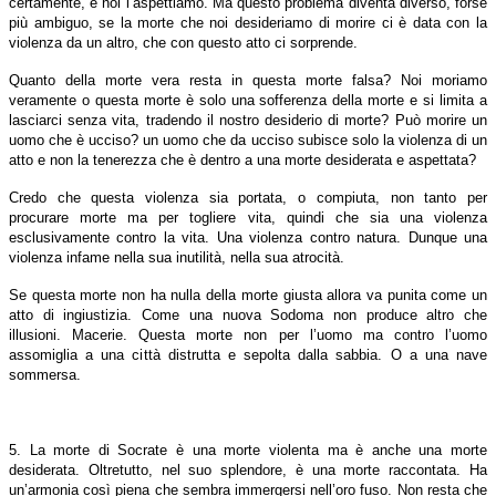
certamente, e noi l’aspettiamo. Ma questo problema diventa diverso, forse
più ambiguo, se la morte che noi desideriamo di morire ci è data con la
violenza da un altro, che con questo atto ci sorprende.
Quanto della morte vera resta in questa morte falsa? Noi moriamo
veramente o questa morte è solo una sofferenza della morte e si limita a
lasciarci senza vita, tradendo il nostro desiderio di morte? Può morire un
uomo che è ucciso? un uomo che da ucciso subisce solo la violenza di un
atto e non la tenerezza che è dentro a una morte desiderata e aspettata?
Credo che questa violenza sia portata, o compiuta, non tanto per
procurare morte ma per togliere vita, quindi che sia una violenza
esclusivamente contro la vita. Una violenza contro natura. Dunque una
violenza infame nella sua inutilità, nella sua atrocità.
Se questa morte non ha nulla della morte giusta allora va punita come un
atto di ingiustizia. Come una nuova Sodoma non produce altro che
illusioni. Macerie. Questa morte non per l’uomo ma contro l’uomo
assomiglia a una città distrutta e sepolta dalla sabbia. O a una nave
sommersa.
5. La morte di Socrate è una morte violenta ma è anche una morte
desiderata. Oltretutto, nel suo splendore, è una morte raccontata. Ha
un’armonia così piena che sembra immergersi nell’oro fuso. Non resta che