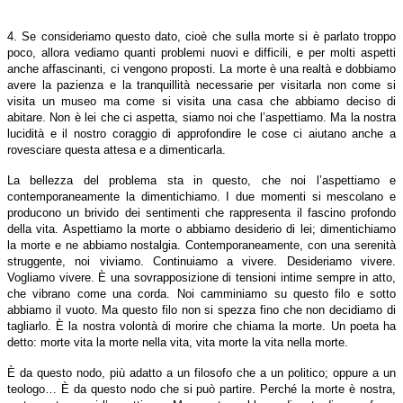
4. Se consideriamo questo dato, cioè che sulla morte si è parlato troppo
poco, allora vediamo quanti problemi nuovi e difficili, e per molti aspetti
anche affascinanti, ci vengono proposti. La morte è una realtà e dobbiamo
avere la pazienza e la tranquillità necessarie per visitarla non come si
visita un museo ma come si visita una casa che abbiamo deciso di
abitare. Non è lei che ci aspetta, siamo noi che l’aspettiamo. Ma la nostra
lucidità e il nostro coraggio di approfondire le cose ci aiutano anche a
rovesciare questa attesa e a dimenticarla.
La bellezza del problema sta in questo, che noi l’aspettiamo e
contemporaneamente la dimentichiamo. I due momenti si mescolano e
producono un brivido dei sentimenti che rappresenta il fascino profondo
della vita. Aspettiamo la morte o abbiamo desiderio di lei; dimentichiamo
la morte e ne abbiamo nostalgia. Contemporaneamente, con una serenità
struggente, noi viviamo. Continuiamo a vivere. Desideriamo vivere.
Vogliamo vivere. È una sovrapposizione di tensioni intime sempre in atto,
che vibrano come una corda. Noi camminiamo su questo filo e sotto
abbiamo il vuoto. Ma questo filo non si spezza fino che non decidiamo di
tagliarlo. È la nostra volontà di morire che chiama la morte. Un poeta ha
detto: morte vita la morte nella vita, vita morte la vita nella morte.
È da questo nodo, più adatto a un filosofo che a un politico; oppure a un
teologo… È da questo nodo che si può partire. Perché la morte è nostra,