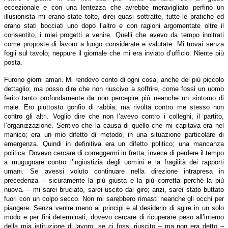
eccezionale e con una lentezza che avrebbe meravigliato perfino un
illusionista mi erano state tolte, direi quasi sottratte, tutte le pratiche ed
erano stati bocciati uno dopo l’altro e con ragioni argomentate oltre il
consentito, i miei progetti a venire. Quelli che avevo da tempo inoltrati
come proposte di lavoro a lungo considerate e valutate. Mi trovai senza
fogli sul tavolo; neppure il giornale che mi era inviato d’ufficio. Niente più
posta.
Furono giorni amari. Mi rendevo conto di ogni cosa, anche del più piccolo
dettaglio; ma posso dire che non riuscivo a soffrire, come fossi un uomo
ferito tanto profondamente da non percepire più neanche un sintomo di
male. Ero piuttosto gonfio di rabbia, ma rivolta contro me stesso non
contro gli altri. Voglio dire che non l’avevo contro i colleghi, il partito,
l’organizzazione. Sentivo che la causa di quello che mi capitava era nel
manico; era un mio difetto di metodo, in una situazione particolare di
emergenza. Quindi in definitiva era un difetto politico; una mancanza
politica. Dovevo cercare di correggermi in fretta, invece di perdere il tempo
a mugugnare contro l’ingiustizia degli uomini e la fragilità dei rapporti
umani. Se avessi voluto continuare nella direzione intrapresa in
precedenza – sicuramente la più giusta e la più corretta perché la più
nuova. – mi sarei bruciato, sarei uscito dal giro; anzi, sarei stato buttato
fuori con un colpo secco. Non mi sarebbero rimasti neanche gli occhi per
piangere. Senza venire meno ai principi e al desiderio di agire in un solo
modo e per fini determinati, dovevo cercare di ricuperare peso all’interno
della mia istituzione di lavoro; se ci fossi riuscito – ma non era detto –