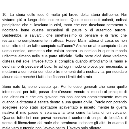
10. La storia delle idee è molto più breve della storia dell’uomo. Noi
viviamo più a lungo delle nostre idee. Queste sono soli calanti, eclissi
precipitose cha ci lasciano in crisi, tanto che non riusciamo nemmeno a
ricordarle bene queste occasioni di paure o di autentico terrore.
Basterebbe, a salvarci, che smettessimo di pensare e di fare; che
restassimo semplicemente in attesa. Forse. Ma in attesa di cosa, se non
di un atto o di un fatto compiuto dall’uomo? Anche un atto compiuto da un
uomo nemico, ammesso che esista ancora un nemico in questo mondo
uniforme almeno nella sua parte ufficiale. Nella parte cioè dove vediamo
distesa nel sole. Invece tutto si complica quando affondiamo la mano e
cerchiamo di pescare al buio. Io ad ogni modo ci provo, per necessità, a
mettermi a confronto con due o tre momenti della nostra vita: per ricordare
alcune date nonché i fatti che fissano i limiti della mia.
Sono nato là, sono vissuto qui. Per le cose generali che sono quelle
interessanti per tutti, posso dire d’essere venuto al mondo al principio di
una dittatura e che ero giovane ma non ancora completamente maturo
quando la dittatura è saltata dentro a una guerra civile. Perciò non potendo
scegliere sono stato spettatore spaventato e incerto mentre la guerra
risaliva il mio paese e spianava la terra come la lava di un vulcano.
Quando tutto finì non provai neanche il conforto di un po’ di felicità o il
senso di liberazione dal male che sembrava inebriare gli altri, in quanto il
male vero e proprio non l’avevo patito. L’avevo solo sfiorato.