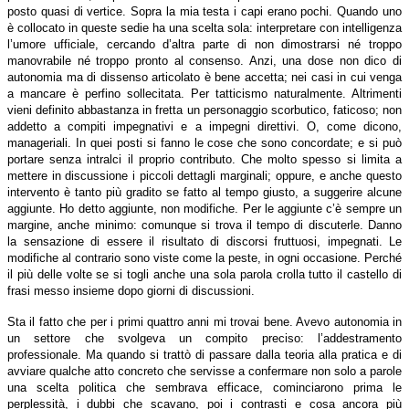
posto quasi di vertice. Sopra la mia testa i capi erano pochi. Quando uno
è collocato in queste sedie ha una scelta sola: interpretare con intelligenza
l’umore ufficiale, cercando d’altra parte di non dimostrarsi né troppo
manovrabile né troppo pronto al consenso. Anzi, una dose non dico di
autonomia ma di dissenso articolato è bene accetta; nei casi in cui venga
a mancare è perfino sollecitata. Per tatticismo naturalmente. Altrimenti
vieni definito abbastanza in fretta un personaggio scorbutico, faticoso; non
addetto a compiti impegnativi e a impegni direttivi. O, come dicono,
manageriali. In quei posti si fanno le cose che sono concordate; e si può
portare senza intralci il proprio contributo. Che molto spesso si limita a
mettere in discussione i piccoli dettagli marginali; oppure, e anche questo
intervento è tanto più gradito se fatto al tempo giusto, a suggerire alcune
aggiunte. Ho detto aggiunte, non modifiche. Per le aggiunte c’è sempre un
margine, anche minimo: comunque si trova il tempo di discuterle. Danno
la sensazione di essere il risultato di discorsi fruttuosi, impegnati. Le
modifiche al contrario sono viste come la peste, in ogni occasione. Perché
il più delle volte se si togli anche una sola parola crolla tutto il castello di
frasi messo insieme dopo giorni di discussioni.
Sta il fatto che per i primi quattro anni mi trovai bene. Avevo autonomia in
un settore che svolgeva un compito preciso: l’addestramento
professionale. Ma quando si trattò di passare dalla teoria alla pratica e di
avviare qualche atto concreto che servisse a confermare non solo a parole
una scelta politica che sembrava efficace, cominciarono prima le
perplessità, i dubbi che scavano, poi i contrasti e cosa ancora più