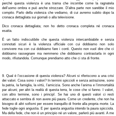
perché questa violenza è una trama che incombe come la ragnatela
dell’uomo ombra e può anche strozzare. D’altra parte non sarebbe il mio
compito. Parlo della violenza che vediamo, di cui avremo subito dopo la
cronaca dettagliata sui giornali o alla televisione.
Dico cronaca dettagliata; non ho detto cronaca completa né cronaca
esatta.
È un fatto indiscutibile che questa violenza intercambiabile e senza
connotati sicuri è la violenza ufficiale con cui dobbiamo non solo
convivere ma con cui dobbiamo fare i conti. Questo non vuol dire che ci
dobbiamo rassegnare ma nemmeno che dobbiamo contrastarla in ogni
modo, rifiutandola. Comunque prendiamo atto che ci sta di fronte.
9. Qual è l’occasione di questa violenza? Alcuni si riferiscono a una crisi
dei valori. Cosa sono i valori? In termini spiccioli e senza astrazione, sono
la patria, la famiglia, la virtù, l’amicizia. Sono anche l’anima e l’immortalità
par alcuni; per altri la realtà di questa terra, le cose che si fanno. I valori,
con altro termine, sono i principî. Se hai uno di questi valori ci resti
attaccato e sembra di non avere più paura. Come un credente, che non ha
bisogno di altri sofismi per essere tranquillo di fronte alla propria morte. La
fede toglie ogni angustia. E per questa angustia intendo la paura spicciola.
Ma della fede, che non è un principio né un valore, parlerò più avanti. A me