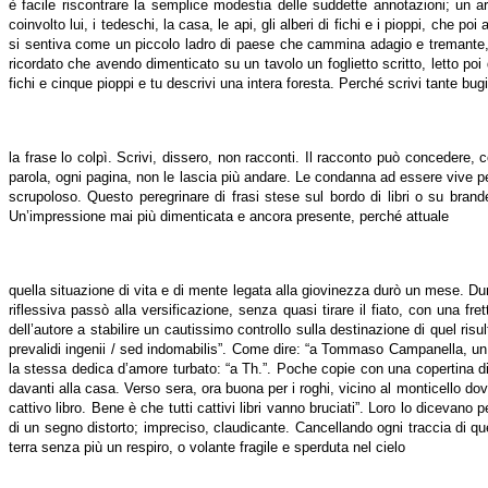
è facile riscontrare la semplice modestia delle suddette annotazioni; un
coinvolto lui, i tedeschi, la casa, le api, gli alberi di fichi e i pioppi, che 
si sentiva come un piccolo ladro di paese che cammina adagio e tremante, 
ricordato che avendo dimenticato su un tavolo un foglietto scritto, letto poi 
fichi e cinque pioppi e tu descrivi una intera foresta. Perché scrivi tante bug
la frase lo colpì. Scrivi, dissero, non racconti. Il racconto può concedere, 
parola, ogni pagina, non le lascia più andare. Le condanna ad essere vive pe
scrupoloso. Questo peregrinare di frasi stese sul bordo di libri o su brand
Un’impressione mai più dimenticata e ancora presente, perché attuale
quella situazione di vita e di mente legata alla giovinezza durò un mese. Du
riflessiva passò alla versificazione, senza quasi tirare il fiato, con una
dell’autore a stabilire un cautissimo controllo sulla destinazione di quel ris
prevalidi ingenii / sed indomabilis”. Come dire: “a Tommaso Campanella, un 
la stessa dedica d’amore turbato: “a Th.”. Poche copie con una copertina di
davanti alla casa. Verso sera, ora buona per i roghi, vicino al monticello d
cattivo libro. Bene è che tutti cattivi libri vanno bruciati”. Loro lo dicev
di un segno distorto; impreciso, claudicante. Cancellando ogni traccia di quest
terra senza più un respiro, o volante fragile e sperduta nel cielo