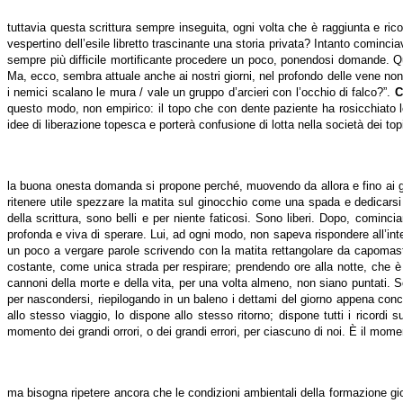
tuttavia questa scrittura sempre inseguita, ogni volta che è raggiunta e rico
vespertino dell’esile libretto trascinante una storia privata? Intanto cominci
sempre più difficile mortificante procedere un poco, ponendosi domande. Q
Ma, ecco, sembra attuale anche ai nostri giorni, nel profondo delle vene n
i nemici scalano le mura / vale un gruppo d’arcieri con l’occhio di falco?”.
C
questo modo, non empirico: il topo che con dente paziente ha rosicchiato le
idee di liberazione topesca e porterà confusione di lotta nella società dei top
la buona onesta domanda si propone perché, muovendo da allora e fino ai gio
ritenere utile spezzare la matita sul ginocchio come una spada e dedicarsi a
della scrittura, sono belli e per niente faticosi. Sono liberi. Dopo, comin
profonda e viva di sperare. Lui, ad ogni modo, non sapeva rispondere all’inter
un poco a vergare parole scrivendo con la matita rettangolare da capomastro,
costante, come unica strada per respirare; prendendo ore alla notte, che è
cannoni della morte e della vita, per una volta almeno, non siano puntati. S
per nascondersi, riepilogando in un baleno i dettami del giorno appena con
allo stesso viaggio, lo dispone allo stesso ritorno; dispone tutti i ricordi 
momento dei grandi orrori, o dei grandi errori, per ciascuno di noi. È il moment
ma bisogna ripetere ancora che le condizioni ambientali della formazione gio