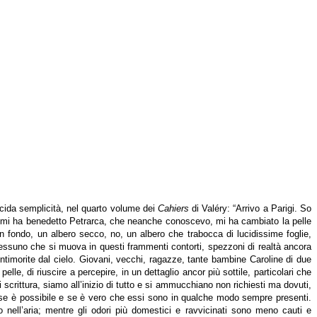
ucida semplicità, nel quarto volume dei
Cahiers
di Valéry: “Arrivo a Parigi. So
n mi ha benedetto Petrarca, che neanche conoscevo, mi ha cambiato la pelle
 in fondo, un albero secco, no, un albero che trabocca di lucidissime foglie,
 Nessuno che si muova in questi frammenti contorti, spezzoni di realtà ancora
timorite dal cielo. Giovani, vecchi, ragazze, tante bambine Caroline di due
lle, di riuscire a percepire, in un dettaglio ancor più sottile, particolari che
 scrittura, siamo all’inizio di tutto e si ammucchiano non richiesti ma dovuti,
ne; se è possibile e se è vero che essi sono in qualche modo sempre presenti.
 nell’aria; mentre gli odori più domestici e ravvicinati sono meno cauti e