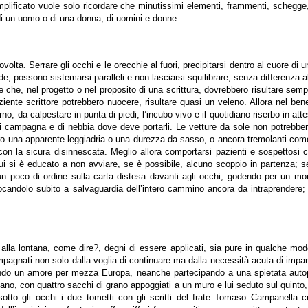
icato vuole solo ricordare che minutissimi elementi, frammenti, schegge, s
 di un uomo o di una donna, di uomini e donne
lta. Serrare gli occhi e le orecchie al fuori, precipitarsi dentro al cuore di uno 
vede, possono sistemarsi paralleli e non lasciarsi squilibrare, senza differenz
role che, nel progetto o nel proposito di una scrittura, dovrebbero risultare 
ziente scrittore potrebbero nuocere, risultare quasi un veleno. Allora nel ben
nferno, da calpestare in punta di piedi; l’incubo vivo e il quotidiano riserbo in 
 di campagna e di nebbia dove deve portarli. Le vetture da sole non potrebber
o una apparente leggiadria o una durezza da sasso, o ancora tremolanti come fog
on la sicura disinnescata. Meglio allora comportarsi pazienti e sospettosi
iò lui si è educato a non avviare, se è possibile, alcuno scoppio in partenza
n poco di ordine sulla carta distesa davanti agli occhi, godendo per un mome
ollocandolo subito a salvaguardia dell’intero cammino ancora da intraprendere; 
alla lontana, come dire?, degni di essere applicati, sia pure in qualche modo,
compagnati non solo dalla voglia di continuare ma dalla necessità acuta di impa
uendo un amore per mezza Europa, neanche partecipando a una spietata autops
o, con quattro sacchi di grano appoggiati a un muro e lui seduto sul quinto, m
 sotto gli occhi i due tometti con gli scritti del frate Tomaso Campanella c