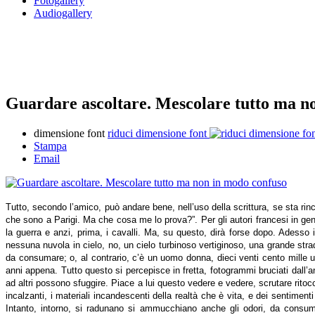
Fotogallery
Audiogallery
Guardare ascoltare. Mescolare tutto ma n
dimensione font
riduci dimensione font
Stampa
Email
Tutto, secondo l’amico, può andare bene, nell’uso della scrittura, se sta ri
che sono a Parigi. Ma che cosa me lo prova?”. Per gli autori francesi in 
la guerra e anzi, prima, i cavalli. Ma, su questo, dirà forse dopo. Adesso i
nessuna nuvola in cielo, no, un cielo turbinoso vertiginoso, una grande stra
da consumare; o, al contrario, c’è un uomo donna, dieci venti cento mille 
anni appena. Tutto questo si percepisce in fretta, fotogrammi bruciati dall’ans
ad altri possono sfuggire. Piace a lui questo vedere e vedere, scrutare ritocc
incalzanti, i materiali incandescenti della realtà che è vita, e dei sentime
Intanto, intorno, si radunano si ammucchiano anche gli odori, da consumar