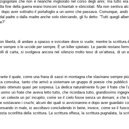
 arzigogolare che non è neanche migliorato nel corso degli anni; ma tutto e
poi alla fine della guerra erano tronconi schiantati e sbriciolati. Ma non sentiva 
dopo aver sottratto il portafoglio a un uomo che passava. Comunque, andò u
dal padre o dalla madre anche solo sbirciando, gli fu detto: “Tutti quegli alber
ie?”
con libertà, di andare a spasso e svicolare dove si vuole; mentre la scrittura 
r sempre o le uccide per sempre. È un killer spietato. Le parole restano ferme,
elli di carta, si svolgeva ancora nel silenzio molto teso di un’attesa, di u
rante il quale, come una frana di sassi in montagna che slavinano sempre più 
 fretta convulsa; tanto che arrivò a sistemare un gruppo di poesie che pubbl
ultato ottenuto quasi per sorpresa. La dedica naturalmente fu per il frate che 
uomo un frate che aveva letto tutto, che ricordava tutto, grandissimo ingegno,
 un celeste un po’ incupito, come se il cielo fosse senza un domani; e che tan
ove sostavano i cruchi; alcuni dei quali si avvicinarono e dopo aver guardato c
ano pensando in male, io ascoltavo concludendo in bene, invece, come se il fuo
a sconfitta della scrittura. La scrittura offesa, la scrittura pugnalata, la scri