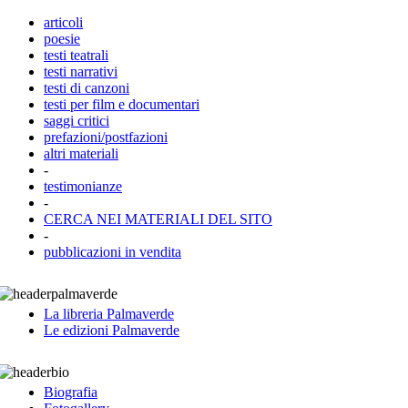
articoli
poesie
testi teatrali
testi narrativi
testi di canzoni
testi per film e documentari
saggi critici
prefazioni/postfazioni
altri materiali
-
testimonianze
-
CERCA NEI MATERIALI DEL SITO
-
pubblicazioni in vendita
La libreria Palmaverde
Le edizioni Palmaverde
Biografia