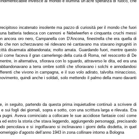
te indimenticabile inveisce al mondo e illumina un’acre speranza di fuoco, che
precipitoso incatenato insolente ma pazzo di curiosità per il mondo che fuori
no, una batteria tedesca con cannoni e Nebelwerfen e cinquanta cruchi messi
 non ancora oro nero, Campanella con D’Ancona, finestrella che era quella di
nudo che non scherzavano né ridevano né cantavano ma stavano ingrugniti in
ma città disarmata abbandonata; molto amata. Guardando fuori, mentre questo
osì come faceva il gran camerlengo della curia di Roma, nel resoconto di De
entre, in alternativa, sfiorava con lo sguardo, attraverso le dita, ed era una
ati, abbandonavano a terra ombre sottili che sfioravano i solchi e annodandosi
ferenti che vivono in campagna, e il suo volo adirato, talvolta minaccioso,
 movimento, quindi anche i soldati, solo mettendo il palmo della mano davanti
pre, in seguito, partendo da questa prima inquietudine continuò a scrivere di
 e sui fogli dei giornali, sopra e sotto, con una scrittura larga e rilevata. Era
e a pugni. Aveva cominciato a collocare le sue accidiose fantasie così come
ta ed estro la storia che stava leggendo, aggiungendo personaggi, precisando
 pencolava e si ingolfavano si inclinavano i giorni della disdetta, in quel
omeriggio d’agosto dell’anno 1943 in zona collinare intorno a Bologna