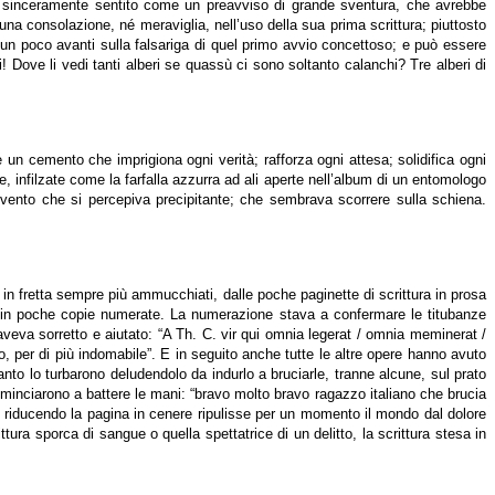
ra sinceramente sentito come un preavviso di grande sventura, che avrebbe
alcuna consolazione, né meraviglia, nell’uso della sua prima scrittura; piuttosto
n poco avanti sulla falsariga di quel primo avvio concettoso; e può essere
i! Dove li vedi tanti alberi se quassù ci sono soltanto calanchi? Tre alberi di
è un cemento che imprigiona ogni verità; rafforza ogni attesa; solidifica ogni
 infilzate come la farfalla azzurra ad ali aperte nell’album di un entomologo
n evento che si percepiva precipitante; che sembrava scorrere sulla schiena.
in fretta sempre più ammucchiati, dalle poche paginette di scrittura in prosa
icò in poche copie numerate. La numerazione stava a confermare le titubanze
l’aveva sorretto e aiutato: “A Th. C. vir qui omnia legerat / omnia meminerat /
 per di più indomabile”. E in seguito anche tutte le altre opere hanno avuto
to lo turbarono deludendolo da indurlo a bruciarle, tranne alcune, sul prato
ominciarono a battere le mani: “bravo molto bravo ragazzo italiano che brucia
co riducendo la pagina in cenere ripulisse per un momento il mondo dal dolore
ttura sporca di sangue o quella spettatrice di un delitto, la scrittura stesa in