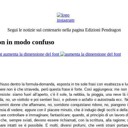
Segui le notizie sul centenario nella pagina Edizioni Pendragon
on in modo confuso
aumenta la dimensione del font
nchiuso dentro la formula-domanda, esposta in tre sole frasi con esattezza e l
genere non è che straveda, però questa frase è forte. Così aggiungeva: me no
nsiste: siamo fuori all’aperto, c’è il sole, la nebbia, la pioggia, una neve là
da, no, un viottolo e poi sentieri lisci, o polvere o asfalto o autostrada ecc.
uomini donne che affannano, no, sorridono conquistano ridono, no, piangono in
ia di vedere; eppure con il piacere minuto, che è indugio degli occhi e della pe
are controllare e immaginare; fantasticare; quando, al principio di un lavoro di
nti che, sempre sviati, devono essere richiamati, con la scrittura, alla ragio
e intatti se è possibile. E molti, diversi profumi, che venti strani portano