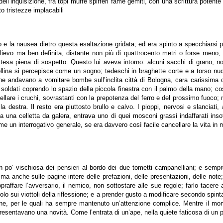
ell’inquisizione, fra topi muffe spifferi fame gemiti, con una scrittura poten
o tristezze implacabili
co e la nausea dietro questa esaltazione gridata; ed era spinto a specchiarsi 
o rilievo ma ben definita, distante non più di quattrocento metri o forse me
’attesa piena di sospetto. Questo lui aveva intorno: alcuni sacchi di grano,
 collina si percepisce come un sogno; tedeschi in braghette corte e a torso 
i che andavano a vomitare bombe sull’inclita città di Bologna, cara carissi
 soldati coprendo lo spazio della piccola finestra con il palmo della mano; c
lare i cruchi, sovrastanti con la prepotenza del ferro e del prossimo fuoco; m
 sulla destra. Il resto era piuttosto brullo e calvo. I pioppi, nervosi e slanci
una celletta da galera, entrava uno di quei mosconi grassi indaffarati insof
e un interrogativo generale, se era davvero così facile cancellare la vita in
a un po’ vischiosa dei pensieri al bordo dei due tometti campanelliani; e sem
ici ma anche sulle pagine intere delle prefazioni, delle presentazioni, delle note;
affare l’avversario, il nemico, non sottostare alle sue regole; farlo tacer
lo sui viottoli della riflessione; e a prender gusto a modificare secondo spin
ne, per le quali ha sempre mantenuto un’attenzione complice. Mentre il mondo
esentavano una novità. Come l’entrata di un’ape, nella quiete faticosa di un p