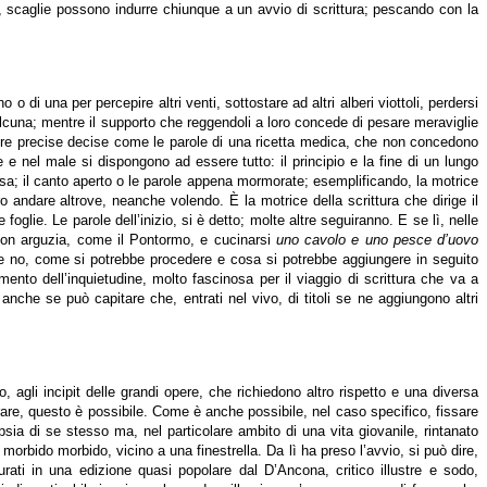
caglie possono indurre chiunque a un avvio di scrittura; pescando con la
o di una per percepire altri venti, sottostare ad altri alberi viottoli, perdersi
a alcuna; mentre il supporto che reggendoli a loro concede di pesare meraviglie
sempre precise decise come le parole di una ricetta medica, che non concedono
e e nel male si dispongono ad essere tutto: il principio e la fine di un lungo
attesa; il canto aperto o le parole appena mormorate; esemplificando, la motrice
o andare altrove, neanche volendo. È la motrice della scrittura che dirige il
lie. Le parole dell’inizio, si è detto; molte altre seguiranno. E se lì, nelle
 con arguzia, come il Pontormo, e cucinarsi
uno cavolo e uno pesce d’uovo
; se no, come si potrebbe procedere e cosa si potrebbe aggiungere in seguito
nto dell’inquietudine, molto fascinosa per il viaggio di scrittura che va a
anche se può capitare che, entrati nel vivo, di titoli se ne aggiungono altri
 agli incipit delle grandi opere, che richiedono altro rispetto e una diversa
rare, questo è possibile. Come è anche possibile, nel caso specifico, fissare
ia di se stesso ma, nel particolare ambito di una vita giovanile, rintanato
orbido morbido, vicino a una finestrella. Da lì ha preso l’avvio, si può dire,
urati in una edizione quasi popolare dal D’Ancona, critico illustre e sodo,