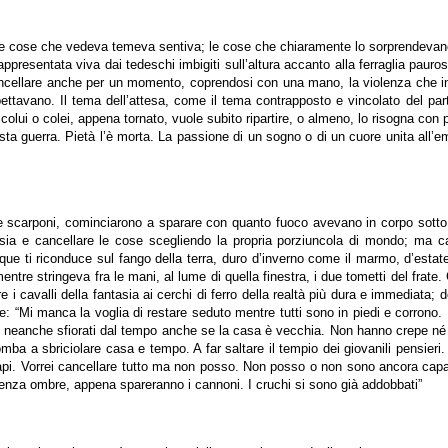
le cose che vedeva temeva sentiva; le cose che chiaramente lo sorprendevano; p
ppresentata viva dai tedeschi imbigiti sull’altura accanto alla ferraglia pauros
 cancellare anche per un momento, coprendosi con una mano, la violenza che in
tavano. Il tema dell’attesa, come il tema contrapposto e vincolato del par
e colui o colei, appena tornato, vuole subito ripartire, o almeno, lo risogna con
uesta guerra. Pietà l’è morta. La passione di un sogno o di un cuore unita a
e scarponi, cominciarono a sparare con quanto fuoco avevano in corpo sotto i c
sia e cancellare le cose scegliendo la propria porziuncola di mondo; ma ca
nque ti riconduce sul fango della terra, duro d’inverno come il marmo, d’estat
ntre stringeva fra le mani, al lume di quella finestra, i due tometti del frate
i cavalli della fantasia ai cerchi di ferro della realtà più dura e immediata; de
vare: “Mi manca la voglia di restare seduto mentre tutti sono in piedi e corron
 neanche sfiorati dal tempo anche se la casa è vecchia. Non hanno crepe né t
ba a sbriciolare casa e tempo. A far saltare il tempio dei giovanili pensier
 api. Vorrei cancellare tutto ma non posso. Non posso o non sono ancora capac
senza ombre, appena spareranno i cannoni. I cruchi si sono già addobbati”