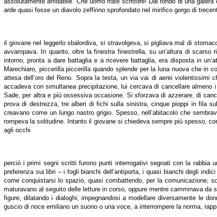
assolutamente affidabile. Che uomo frate scrittore! Dal fondo di una galera d
arde quasi fosse un diavolo zeffirino sprofondato nel mirifico gorgo di trecent
il giovane nel leggerlo sbalordiva, si stravolgeva, si pigliava mal di stoma
avvampava. In quanto, oltre la finestra finestrella, su un’altura di scars
intorno, pronta a dare battaglia e a ricevere battaglia, era disposta in un
Marechiaro, piccerilla piccerilla quando splende per la luna nuova che in
attesa dell’oro del Reno. Sopra la testa, un via vai di aerei violentissim
accadeva con simultanea precipitazione, lui cercava di cancellare almeno i
Sade, per altra e più ossessiva occasione. Si sforzava di azzerare, di cancel
prova di destrezza, tre alberi di fichi sulla sinistra, cinque pioppi in fila
creavano come un lungo nastro grigio. Spesso, nell’abitacolo che sembrava 
rompeva la solitudine. Intanto il giovane si chiedeva sempre più spesso, com
agli occhi
perciò i primi segni scritti furono punti interrogativi segnati con la rabbi
preferenza sui libri – i fogli bianchi dell’antiporta, i quasi bianchi degli ind
come conquistarsi lo spazio, quasi combattendo, per la comunicazione; sopr
maturavano al seguito delle letture in corso, oppure mentre camminava da so
figure, dilatando i dialoghi; impegnandosi a modellare diversamente le don
guscio di noce emiliano un suono o una voce, a interrompere la norma, rappr