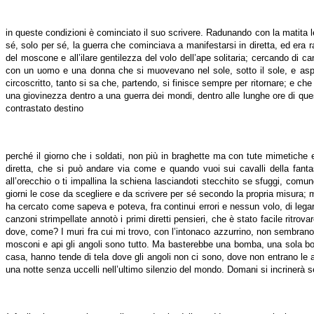
in queste condizioni è cominciato il suo scrivere. Radunando con la matita 
sé, solo per sé, la guerra che cominciava a manifestarsi in diretta, ed era ra
del moscone e all’ilare gentilezza del volo dell’ape solitaria; cercando di
con un uomo e una donna che si muovevano nel sole, sotto il sole, e aspet
circoscritto, tanto si sa che, partendo, si finisce sempre per ritornare; e ch
una giovinezza dentro a una guerra dei mondi, dentro alle lunghe ore di q
contrastato destino
perché il giorno che i soldati, non più in braghette ma con tute mimetiche 
diretta, che si può andare via come e quando vuoi sui cavalli della fanta
all’orecchio o ti impallina la schiena lasciandoti stecchito se sfuggi, comu
giorni le cose da scegliere e da scrivere per sé secondo la propria misura; me
ha cercato come sapeva e poteva, fra continui errori e nessun volo, di legare 
canzoni strimpellate annotò i primi diretti pensieri, che è stato facile ritro
dove, come? I muri fra cui mi trovo, con l’intonaco azzurrino, non sembrano
mosconi e api gli angoli sono tutto. Ma basterebbe una bomba, una sola bom
casa, hanno tende di tela dove gli angoli non ci sono, dove non entrano le
una notte senza uccelli nell’ultimo silenzio del mondo. Domani si incrinerà 