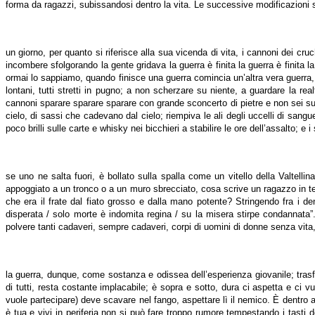
forma da ragazzi, subissandosi dentro la vita. Le successive modificazioni s
un giorno, per quanto si riferisce alla sua vicenda di vita, i cannoni dei cr
incombere sfolgorando la gente gridava la guerra è finita la guerra è finita 
ormai lo sappiamo, quando finisce una guerra comincia un’altra vera guerra,
lontani, tutti stretti in pugno; a non scherzare su niente, a guardare la re
cannoni sparare sparare sparare con grande sconcerto di pietre e non sei su 
cielo, di sassi che cadevano dal cielo; riempiva le ali degli uccelli di sa
poco brilli sulle carte e whisky nei bicchieri a stabilire le ore dell’assalto; e
se uno ne salta fuori, è bollato sulla spalla come un vitello della Valtel
appoggiato a un tronco o a un muro sbrecciato, cosa scrive un ragazzo in temp
che era il frate dal fiato grosso e dalla mano potente? Stringendo fra i d
disperata / solo morte è indomita regina / su la misera stirpe condannata”
polvere tanti cadaveri, sempre cadaveri, corpi di uomini di donne senza vita,
la guerra, dunque, come sostanza e odissea dell’esperienza giovanile; trasfe
di tutti, resta costante implacabile; è sopra e sotto, dura ci aspetta e ci 
vuole partecipare) deve scavare nel fango, aspettare lì il nemico. È dentro 
è tua e vivi in periferia non si può fare troppo rumore tempestando i tasti