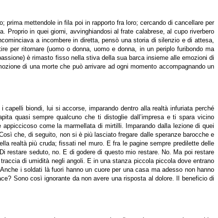
rima mettendole in fila poi in rapporto fra loro; cercando di cancellare per
a. Proprio in quei giorni, avvinghiandosi al frate calabrese, al cupo riverbero
cominciava a incombere in diretta, pensò una storia di silenzio e di attesa,
tire per ritornare (uomo o donna, uomo e donna, in un periplo furibondo ma
 passione) è rimasto fisso nella stiva della sua barca insieme alle emozioni di
ll’emozione di una morte che può arrivare ad ogni momento accompagnando un
apelli biondi, lui si accorse, imparando dentro alla realtà infuriata perché
pita quasi sempre qualcuno che ti distoglie dall’impresa e ti spara vicino
e appiccicoso come la marmellata di mirtilli. Imparando dalla lezione di quei
. Così che, di seguito, non si è più lasciato fregare dalle speranze barocche e
lla realtà più cruda; fissati nel muro. E fra le pagine sempre predilette delle
o. Di restare seduto, no. E di godere di questo mio restare. No. Ma poi restare
raccia di umidità negli angoli. E in una stanza piccola piccola dove entrano
i. Anche i soldati là fuori hanno un cuore per una casa ma adesso non hanno
e? Sono così ignorante da non avere una risposta al dolore. Il beneficio di