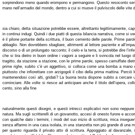
sorprendono meno quando erompono e permangono. Questo resoconto semplif
mano nell’armadio del mondo, dentro a cui si muove il pulviscolo delle vite
sia chiaro, detta situazione potrebbe essere, altrettanto legittimamente, capovo
in continui indugi. Quindi i due piatti di questa bilancia narrativa, come si 
è il pilone portante della scrittura, il buon cemento delle parole. Prime pa
abbaglio. Non dovrebbero sbagliare, altrimenti al lettore paziente e all’impa
discorso o di un prolungato racconto; il cielo e la terra, si potrebbe dire l’i
che si tira dietro in buon ordine i vagoni a seguire e li svincola nel luogo
tragitto, da stazione a stazione, con le prime parole, spesso camuffate dietr
prime righe, subito c’è un aggettivo, si colloca come una bomba a mano c
piuttosto che infiorettare con arzigogoli il cibo della prima mattina. Perc
mantenendosi così alti, gridati? La buona testa dispone subito a cercare u
cominciare. Alle volte si riesce ad anticipare anche il titolo dell’opera, c
cento, sino alla fine
naturalmente questi disegni, e questi intrecci esplicativi non sono neppure 
natura. Ma sugli scritterelli di un giovanotto, accesi di onesto furore e ac
con qualche dato i termini, i modi del suo inizio di scrittura; mica inseg
senza affanno in una casa isolata, in una stanzetta non più grande di una man
per quanto riguarda il privato atto di scrittura. Appoggiato al davanzale,