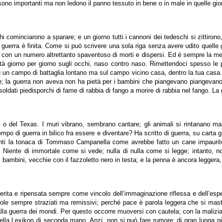
ono importanti ma non ledono il panno tessuto in bene o in male in quelle gior
uchi cominciarono a sparare; e un giorno tutti i cannoni dei tedeschi si zittiro
la guerra è finita. Come si può scrivere una sola riga senza avere udito quelle 
 con un numero altrettanto spaventoso di morti e dispersi. Ed è sempre la megl
altà giorno per giorno sugli occhi, naso contro naso. Rimettendoci spesso le pe
un campo di battaglia lontano ma sul campo vicino casa, dentro la tua casa. La 
ngue; la guerra non aveva non ha pietà per i bambini che piangevano piangevano
 i soldati piedisporchi di fame di rabbia di fango a morire di rabbia nel fango. L
lina o del Texas. I muri vibrano, sembrano cantare; gli animali si rintanano 
o di guerra in bilico fra essere e diventare? Ha scritto di guerra, su carta gr
enti la tonaca di Tommaso Campanella come avrebbe fatto un cane impaurito, q
. Niente di immortale come si vede; nulla di nulla come si legge; intanto, 
 bambini, vecchie con il fazzoletto nero in testa; e la penna è ancora leggera,
rita e ripensata sempre come vincolo dell’immaginazione riflessa e dell’esper
vuole sempre straziati ma remissivi; perché pace è parola leggera che si masti
alla guerra dei mondi. Per questo occorre muoversi con cautela; con la malizia
 della Lexikon di seconda mano. Anzi, non si può fare rumore; di gran lunga p