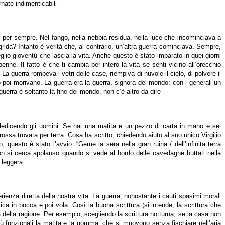
nate indimenticabili
no, per sempre. Nel fango, nella nebbia residua, nella luce che incominciava a
grida? Intanto è verità che, al contrario, un’altra guerra cominciava. Sempre,
io gioventù che lascia la vita. Anche questo è stato imparato in quei giorni
nne. Il fatto è che ti cambia per intero la vita se senti vicino all’orecchio
guerra rompeva i vetri delle case, riempiva di nuvole il cielo, di polvere il
 poi morivano. La guerra era la guerra, signora del mondo: con i generali un
a guerra è soltanto la fine del mondo, non c’è altro da dire
maledicendo gli uomini. Se hai una matita e un pezzo di carta in mano e sei
ossa trovata per terra. Cosa ha scritto, chiedendo aiuto al suo unico Virgilio
uesto è stato l’avvio: “Geme la sera nella gran ruina / dell’infinita terra
non si cerca applauso quando si vede al bordo delle cavedagne buttati nella
 leggera
ienza diretta della nostra vita. La guerra, nonostante i cauti spasimi morali
ca in bocca e poi vola. Così la buona scrittura (si intende, la scrittura che
 della ragione. Per esempio, scegliendo la scrittura notturna, se la casa non
iù funzionali la matita e la gomma, che si muovono senza fischiare nell’aria