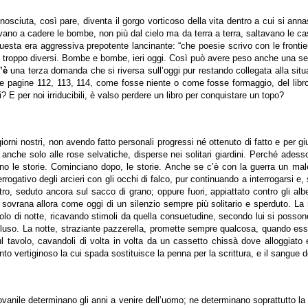
nosciuta, così pare, diventa il gorgo vorticoso della vita dentro a cui si ann
avano a cadere le bombe, non più dal cielo ma da terra a terra, saltavano le ca
uesta era aggressiva prepotente lancinante: “che poesie scrivo con le fronti
on troppo diversi. Bombe e bombe, ieri oggi. Così può avere peso anche una se
’è
una terza domanda che si riversa sull’oggi pur restando collegata alla situa
 pagine 112, 113, 114, come fosse niente o come fosse formaggio, del libro d
i? E per noi irriducibili, è valso perdere un libro per conquistare un topo?
rni nostri, non avendo fatto personali progressi né ottenuto di fatto e per g
nche solo alle rose selvatiche, disperse nei solitari giardini. Perché adesso,
ciano le storie. Cominciano dopo, le storie. Anche se c’è con la guerra un ma
rogativo degli arcieri con gli occhi di falco, pur continuando a interrogarsi e
 seduto ancora sul sacco di grano; oppure fuori, appiattato contro gli alberi 
 sovrana allora come oggi di un silenzio sempre più solitario e sperduto. La
olo di notte, ricavando stimoli da quella consuetudine, secondo lui si possono
cluso. La notte, straziante pazzerella, promette sempre qualcosa, quando ess
sul tavolo, cavandoli di volta in volta da un cassetto chissà dove alloggiato 
o vertiginoso la cui spada sostituisce la penna per la scrittura, e il sangue dell
vanile determinano gli anni a venire dell’uomo; ne determinano soprattutto la p