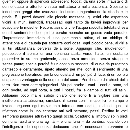
guerrieri oppure di splendidi adolescenti toccati da una sorte infausta o di
donne caute e attente, vissute nell’attesa e nella pazienza. Spesso si
incontrano greggi che avanzano lentissime ingombrando la strada e le
prode. E i pozzi davanti alle piccole masserie, gli asini che aspettano
vicini ai muri, immobili, trapassati ogni tanto da brividi improvvisi per
scacciare le mosche. Pecore, asini, ulivi e l’acqua raccolta tutelata difesa
con il sentimento delle pietre perché neanche un goccio vada perduto;
l’impressione immediata di una parsimonia attiva, di un obbligo di
attenzione e di cautela per sottrarre ogni cosa, ogni piccolo bene, ai giri e
ai tiri abbastanza perversi della sorte. Aggiungo che, muovendomi,
percepisco il senso di una continua salita verso l’alto, un costante
progredire in su ma gradevole, abbastanza armonico, senza strappi e
senza paura; specie perché è un continuo snodarsi di curve da purgatorio
dantesco e certamente, ripeto almeno per me, con il sentimento di una
progressione liberatrice, per la conquista di un po’ più di luce, di un po’ più
di spazio a vantaggio della sorpresa del cuore. Per liberarlo dai chiodi della
terra. Non trovo altre spiegazioni. Ma poi anche i cani. I cani ci sono, ad
ogni svolta, ad ogni porta, a tutti i pozzi, fra le gambe di tutti gli asini.
Abbaiano poco ma è subito chiaro che sono lì a vigilare con una
indifferenza astutissima, simulano il sonno con il muso fra le zampe e
invece seguono ogni movimento intorno, con occhi lucidi nei quali si
riflettono come in uno schermo atti voli persone, passi. Perfino le voci
sembrano passare attraverso quegli occhi. Scattano all’improvviso in piedi
con una rapidità e una agilità – e una furia – da pantera; quando con
l’intelligenza dell’esperienza deducono che è necessario intervenire o