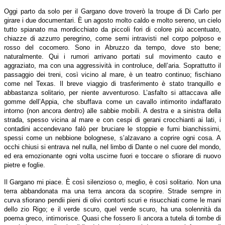
Oggi parto da solo per il Gargano dove troverò la troupe di Di Carlo per
girare i due documentari. È un agosto molto caldo e molto sereno, un cielo
tutto spianato ma mordicchiato da piccoli fori di colore più accentuato,
chiazze di azzurro peregrino, come semi intravisti nel corpo polposo e
rosso del cocomero. Sono in Abruzzo da tempo, dove sto bene;
naturalmente. Qui i rumori arrivano portati sul movimento cauto e
aggraziato, ma con una aggressività in controluce, dell’aria. Soprattutto il
passaggio dei treni, così vicino al mare, è un teatro continuo; fischiano
come nel Texas. Il breve viaggio di trasferimento è stato tranquillo e
abbastanza solitario, per niente avventuroso. L’asfalto si attaccava alle
gomme dell’Appia, che sbuffava come un cavallo intimorito indaffarato
intorno (non ancora dentro) alle sabbie mobili. A destra e a sinistra della
strada, spesso vicina al mare e con cespi di gerani crocchianti ai lati, i
contadini accendevano falò per bruciare le stoppie e fumi bianchissimi,
spessi come un nebbione bolognese, s’alzavano a coprire ogni cosa. A
occhi chiusi si entrava nel nulla, nel limbo di Dante o nel cuore del mondo,
ed era emozionante ogni volta uscirne fuori e toccare o sfiorare di nuovo
pietre e foglie.
Il Gargano mi piace. È così silenzioso o, meglio, è così solitario. Non una
terra abbandonata ma una terra ancora da scoprire. Strade sempre in
curva sfiorano pendii pieni di olivi contorti scuri e risucchiati come le mani
dello zio Rigo; e il verde scuro, quel verde scuro, ha una solennità da
poema greco, intimorisce. Quasi che fossero lì ancora a tutela di tombe di