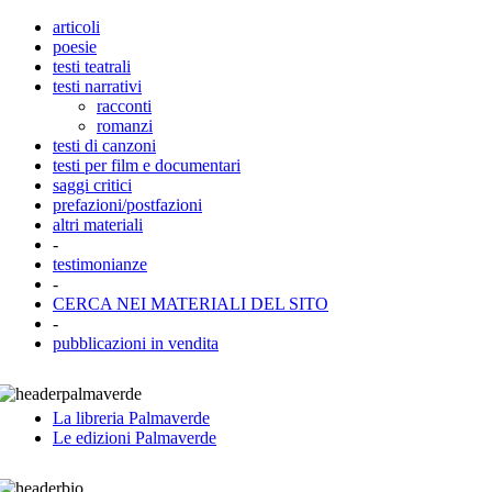
articoli
poesie
testi teatrali
testi narrativi
racconti
romanzi
testi di canzoni
testi per film e documentari
saggi critici
prefazioni/postfazioni
altri materiali
-
testimonianze
-
CERCA NEI MATERIALI DEL SITO
-
pubblicazioni in vendita
La libreria Palmaverde
Le edizioni Palmaverde