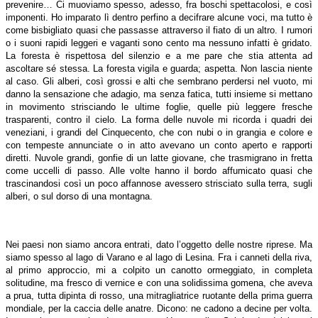
prevenire… Ci muoviamo spesso, adesso, fra boschi spettacolosi, e così
imponenti. Ho imparato lì dentro perfino a decifrare alcune voci, ma tutto è
come bisbigliato quasi che passasse attraverso il fiato di un altro. I rumori
o i suoni rapidi leggeri e vaganti sono cento ma nessuno infatti è gridato.
La foresta è rispettosa del silenzio e a me pare che stia attenta ad
ascoltare sé stessa. La foresta vigila e guarda; aspetta. Non lascia niente
al caso. Gli alberi, così grossi e alti che sembrano perdersi nel vuoto, mi
danno la sensazione che adagio, ma senza fatica, tutti insieme si mettano
in movimento strisciando le ultime foglie, quelle più leggere fresche
trasparenti, contro il cielo. La forma delle nuvole mi ricorda i quadri dei
veneziani, i grandi del Cinquecento, che con nubi o in grangia e colore e
con tempeste annunciate o in atto avevano un conto aperto e rapporti
diretti. Nuvole grandi, gonfie di un latte giovane, che trasmigrano in fretta
come uccelli di passo. Alle volte hanno il bordo affumicato quasi che
trascinandosi così un poco affannose avessero strisciato sulla terra, sugli
alberi, o sul dorso di una montagna.
Nei paesi non siamo ancora entrati, dato l’oggetto delle nostre riprese. Ma
siamo spesso al lago di Varano e al lago di Lesina. Fra i canneti della riva,
al primo approccio, mi a colpito un canotto ormeggiato, in completa
solitudine, ma fresco di vernice e con una solidissima gomena, che aveva
a prua, tutta dipinta di rosso, una mitragliatrice ruotante della prima guerra
mondiale, per la caccia delle anatre. Dicono: ne cadono a decine per volta.