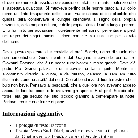
di quel momento di assoluta sospensione. Infatti, era tanto il silenzio che
si aspettava qualcosa. Si muoveva perfino sulle nostre braccia, sul collo
come un fiato trasparente delle cose. Era qualcosa di inesplicabile che
questa terra conservava e dunque difendeva a segno della propria
sovranità, della propria cultura; e della propria storia. Durò a lungo, per me.
E io ho finito per accasciarmi quietamente nel sonno, per entrare a piedi
nel regno dei sogni magici – dove non c’è più una fine per la vita
dell’uomo.
Devo questo spaccato di meraviglia al prof. Soccio, uomo di studio che
non dimenticherò. Sono ripartito dal Gargano muovendo poi da S.
Giovanni Rotondo, che è un paese tutto bianco e molto grande. Dove c’è
padre Pio. Grandi palazzi e un muoversi di tanta gente. Mentre mi
allontanavo girando le curve, e da lontano, calando la sera era tutto
illuminato come una città del nord. Con abbondanza di luci terrestre, che il
buio non beve. Pensavo ai pescatori, che a quell’ora non avevano acceso
ancora le loro lampade, o le avevano già spente. E al prof. Soccio che,
forse, era già seduto nel suo piccolo giardino a contemplare la notte.
Portavo con me due forme di pane…
Informazioni aggiuntive
Tipologia di testo:
racconti
Testata:
Verso Sud. Diari, novelle e poesie sulla Capitanata
dal Quattrocento ad oggi, a cura di Davide Grittani