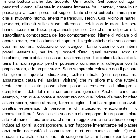
In una battuta anche due trecento. Un macello. Sul bordo del lago i
pescatori vivono all’estate in capanne immerse fra i canneti, come in un
paesaggio africano perso nel sogno. Tanto che si potrebbe immaginare
che si muovano intorno, attenti ma tranquilli, i leoni. Così vicino al mare! I
pescatori, allineati sulle chiuse, afferrano i cefali con le mani. Ieri sera
hanno acceso un fuoco preparandoli per noi. Ciò che mi colpisce è la
straordinaria compostezza del loro comportamento. Niente di volgare o di
approssimato, con l’abitudine al rispetto di regole antiche che sono ormai,
così mi sembra, educazione del sangue. Hanno capanne con interni
poveri, essenziali, ma fra gli oggetti d’uso, quasi sempre, ecco un
bicchiere, una ciotola, un sasso, una immagine di secolare fattura che la
terra ha riconsegnato perché potessero continuare a collegarsi con la
propria storia; e le proprie storie. Sono sempre più coinvolto con il passare
dei giorni in questa educazione, cultura rituale (non espansa ma
abbastanza cauta nel lasciarsi visitare) che mi sfiora ma che tuttavia
sento che mi aiuta passo dopo passo a crescere, ad allargare e
completare i dati della mia comprensione generale. Anche il pane, per
esempio, con quelle forme e soprattutto con quell’odore d’albero bruciato
all’aria aperta, vicino al mare, farina e foglie… Poi l’altro giorno ho avuto
un’altra esperienza, di persone e di situazione, emozionante. Ho
conosciuto il prof. Soccio nella sua casa di campagna, in un posto isolato
alto sul mare. È una persona che mi fa soggezione e nello stesso tempo
induce ad aprirti, a corrispondere, a non frapporre intermittenze nel piacere
anzi nella necessità di comunicare; e di continuare a farlo. Questa
capacità naturale, che è rara, di sciogliere lacci e barriere per lasciare