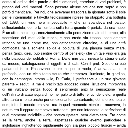
corso all’ordine delle parole e delle emozioni, correlate ai vari problemi, è
proprio dei veri maestri. Sono passate alcune ore che non saprò e non
potrò dimenticare. Per noi, che avevamo trascorsa la giornata sotto il sole
per le interminabili e talvolta tediosissime riprese ha stappato una bottiglia
del 1898, un vino nero impeccabile – che si spandeva nel palato,
sollecitandolo, come fa l’ombra sulla terra quando è portata da una nube.
È un atto che ci lega emozionalmente alla percezione reale del tempo, alla
scansione dei moti della storia; e non credo sia troppo ingenuamente
retorico se uno come me, obbligatoriamente cittadino, e di una città
conficcata nella schiena solida e polputa di una pianura senza mare,
pensa (anzi, direi, può sentire dentro al pensiero) che un tale vino era già
nella bisaccia dei soldati di Roma. Dalle mie parti invece la storia è solo
da museo, catalogazione di oggetti e di dati. Con il prof. Soccio si può
parlare di tutto. Passavano le ore in questo modo, è arrivata la notte
profonda, con un cielo tanto scuro che sembrava illuminato; in giardino,
con la campagna intorno – io, Di Carlo, il professore e un suo giovane
parente – seduti, a me è precipitato addosso come l’irruzione improvvisa
di un vulcano senza fuoco il sentimento anzi la sensazione reale
dell’infinito dilatato sopra di noi nel palpito di tutte le luci del cielo; e quella
altrettanto e forse anche più emozionante, conturbante, del silenzio totale;
completo. Il mondo era vivo ma in quel momento niente si muoveva; la
natura era lì eppure sembrava trattenersi per non intaccare la perfezione di
quel momento indicibile – che poteva ripetersi sera dietro sera. Era come
se la terra, anche la terra, aspettasse qualche evento particolare e
inglobasse inghiottendo rapidamente ogni sia pure piccolo fruscio – avida